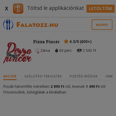
Töltsd le applikációnkat
X
LETÖLTÖM
BELÉPÉS
Pizza Pincér
4.3/5 (400+)
Zárva
60 perc
2 500 Ft
AKCIÓK
SZÁLLÍTÁSI TERÜLETEK
FIZETÉSI MÓDOK
ISMER
Pizzák háromféle méretben
2 890 Ft
-tól, levesek
1 490 Ft
-tól
Frissensültek, bőségtálak a kínálatban