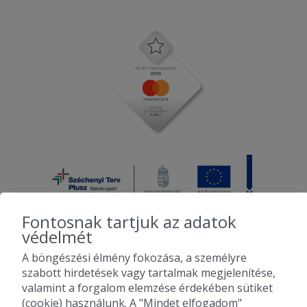
Fontosnak tartjuk az adatok
védelmét
A böngészési élmény fokozása, a személyre
2010-2026 Copyright - Falatozz.hu - Diston-line Kft.
szabott hirdetések vagy tartalmak megjelenítése,
valamint a forgalom elemzése érdekében sütiket
Pizza, gyros, hamburger, menük kedvező áron, egy helyen az összes
(cookie) használunk. A "Mindet elfogadom"
étterem ajánlata.