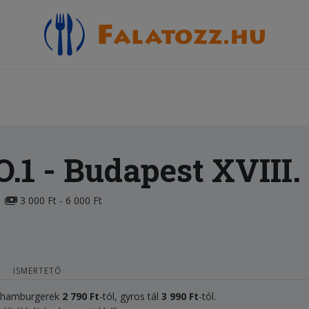
O.1
- Budapest XVIII.
3 000 Ft - 6 000 Ft
ISMERTETŐ
, hamburgerek
2
79
0
Ft
-tól, gyros tál
3
9
90 Ft
-tól.