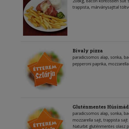
20dkg, bacon köntösben sült se
trappista, márványsajttal töltv
Bivaly pizza
paradicsomos alap
sonka
ba
pepperoni paprika
mozzarella
Gluténmentes Húsimád
paradicsomos alap
sonka
ba
mozzarella sajt
trappista sajt
Naturbit gluténmentes olasz pi