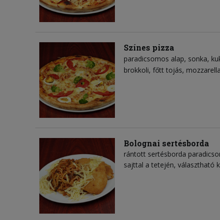
Színes pizza
paradicsomos alap
sonka
ku
brokkoli
főtt tojás
mozzarella
Bolognai sertésborda
rántott sertésborda paradics
sajttal a tetején, választható 