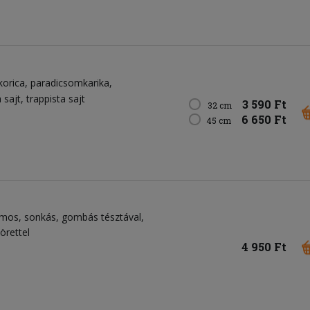
korica
paradicsomkarika
 sajt
trappista sajt
3 590 Ft
32 cm
6 650 Ft
45 cm
omos, sonkás, gombás tésztával,
körettel
4 950 Ft