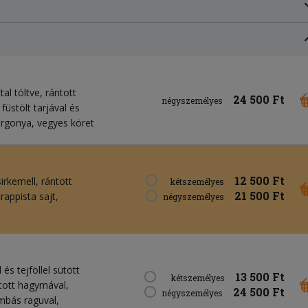
al töltve, rántott
24 500 Ft
négyszemélyes
üstölt tarjával és
burgonya, vegyes köret
12 500 Ft
irkemell, rántott
kétszemélyes
21 500 Ft
trappista sajt,
négyszemélyes
és tejföllel sütött
13 500 Ft
kétszemélyes
tott hagymával,
24 500 Ft
négyszemélyes
ombás raguval,