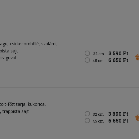
ragu
csirkecombfilé
szalámi
pista sajt
3 590 Ft
32 cm
braguval
6 650 Ft
45 cm
tölt-főtt tarja
kukorica
trappista sajt
3 890 Ft
32 cm
6 650 Ft
45 cm