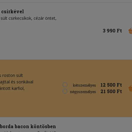
 csirkével
sült csirkecsíkok
cézár öntet
3 990 Ft
 roston sült
sajttal és sonkával
12 500 Ft
kétszemélyes
ántott karfiol,
21 500 Ft
négyszemélyes
t borda bacon köntösben