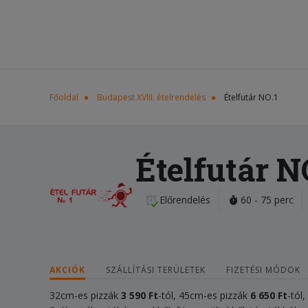
Főoldal
Budapest XVIII. ételrendelés
Ételfutár NO.1
Ételfutár N
Előrendelés
60 - 75 perc
AKCIÓK
SZÁLLÍTÁSI TERÜLETEK
FIZETÉSI MÓDOK
32cm-es pizzák
3 590
Ft
-tól, 45cm-es pizzák
6 650
F
t
-tól