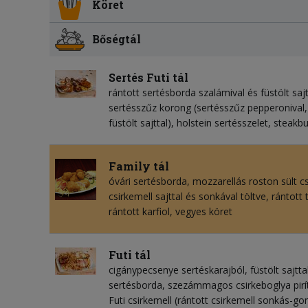
Köret
Bőségtál
Sertés Futi tál
rántott sertésborda szalámival és füstölt sajtt
sertésszűz korong (sertésszűz pepperonival, f
füstölt sajttal), holstein sertésszelet, steak
Family tál
óvári sertésborda, mozzarellás roston sült cs
csirkemell sajttal és sonkával töltve, rántott 
rántott karfiol, vegyes köret
Futi tál
cigánypecsenye sertéskarajból, füstölt sajttal 
sertésborda, szezámmagos csirkeboglya pirí
Futi csirkemell (rántott csirkemell sonkás-g