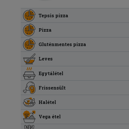
Tepsis pizza
Pizza
Gluténmentes pizza
Leves
Egytálétel
Frissensült
Halétel
Vega étel