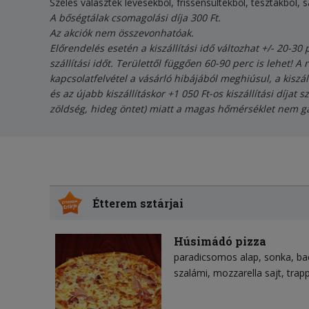
Széles választék levesekből, frissensültekből, tésztákból, 
A bőségtálak csomagolási díja 300 Ft.
Az akciók nem összevonhatóak.
Előrendelés esetén a kiszállítási idő változhat +/- 20-30
szállítási időt. Területtől függően 60-90 perc is lehet!
kapcsolatfelvétel a vásárló hibájából meghiúsul, a kisz
és az újabb kiszállításkor +1 050 Ft-os kiszállítási díja
zöldség, hideg öntet) miatt a magas hőmérséklet nem gar
Étterem sztárjai
Húsimádó pizza
paradicsomos alap
sonka
ba
szalámi
mozzarella sajt
trapp