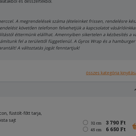
salátákból és desszertekből.
 perccel. A megrendelések száma (ételeinket frissen, rendelésre készí
 A rendelést követően telefonon felvehetjük a kapcsolatot vásárlóink
állítástól éttermünk elállhat. Amennyiben sikertelen a kézbesítés a
t számítunk fel a területtől függetlenül. A Gyros Wrap és a hamburger
antált! A változtatás jogát fenntartjuk!
összes kategória kinyitás
con
füstölt-főtt tarja
ista sajt
3 790 Ft
32 cm
6 650 Ft
45 cm