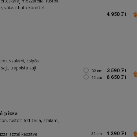
rtéskaraj mozzarella, füstölt,
e, választható körettel
4 950 Ft
con
szalámi
csípős
 sajt
trappista sajt
3 590 Ft
32 cm
6 650 Ft
45 cm
ó pizza
con
füstölt-főtt tarja
szalámi
4 290 Ft
zzaliszttel készítve
32 cm