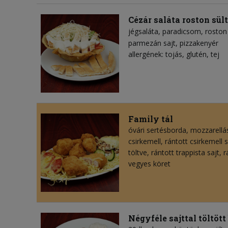
Cézár saláta roston sült
jégsaláta
paradicsom
roston 
parmezán sajt
pizzakenyér
allergének: tojás, glutén, tej
Family tál
óvári sertésborda, mozzarellás
csirkemell, rántott csirkemell 
töltve, rántott trappista sajt, r
vegyes köret
Négyféle sajttal töltöt