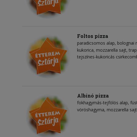
Foltos pizza
paradicsomos alap
bolognai 
kukorica
mozzarella sajt
trap
tejszínes-kukoricás csirkecom
Albínó pizza
fokhagymás-tejfölös alap
füs
vöröshagyma
mozzarella sajt