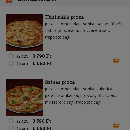
Húsimádó pizza
paradicsomos alap
sonka
bacon
füstölt-
főtt tarja
szalámi
mozzarella sajt
trappista sajt
3 790 Ft
32 cm
6 650 Ft
45 cm
Színes pizza
paradicsomos alap
sonka
kukorica
paradicsomkarika
brokkoli
főtt tojás
mozzarella sajt
trappista sajt
3 590 Ft
32 cm
6 650 Ft
45 cm