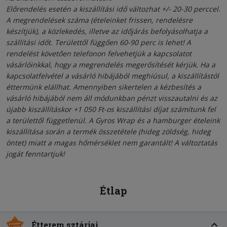
Előrendelés esetén a kiszállítási idő változhat +/- 20-30 perccel.
A megrendelések száma (ételeinket frissen, rendelésre
készítjük), a közlekedés, illetve az időjárás befolyásolhatja a
szállítási időt. Területtől függően 60-90 perc is lehet! A
rendelést követően telefonon felvehetjük a kapcsolatot
vásárlóinkkal, hogy a megrendelés megerősítését kérjük. Ha a
kapcsolatfelvétel a vásárló hibájából meghiúsul, a kiszállítástól
éttermünk elállhat. Amennyiben sikertelen a kézbesítés a
vásárló hibájából nem áll módunkban pénzt visszautalni és az
újabb kiszállításkor +1 050 Ft-os kiszállítási díjat számítunk fel
a területtől függetlenül. A Gyros Wrap és a hamburger ételeink
kiszállítása során a termék összetétele (hideg zöldség, hideg
öntet) miatt a magas hőmérséklet nem garantált! A változtatás
jogát fenntartjuk!
Étlap
Étterem sztárjai