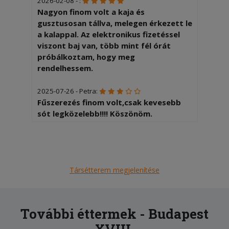
2026-02-08 - :
Nagyon finom volt a kaja és
gusztusosan tállva, melegen érkezett le
a kalappal. Az elektronikus fizetéssel
viszont baj van, több mint fél órát
próbálkoztam, hogy meg
rendelhessem.
2025-07-26 - Petra:
Fűszerezés finom volt,csak kevesebb
sót legközelebb!!!! Köszönöm.
2025-07-13 - Petra:
A régebbi recept nekünk jobban ízlett!
Túl fűszeres volt az étel. Köszönöm.
Elnézést.
Társétterem megjelenítése
2025-06-27 - Tiborné:
Az ételek frissek, finomak voltak. A
További éttermek - Budapest
futár udvarias.A lemaradt palacsintát
XVIII.
szó nélkül pótolták. Köszönjük.