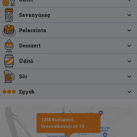
Savanyúság
Palacsinta
Desszert
Üdítő
Sör
Egyéb
1238 Budapest,
Grassalkovich út 33.