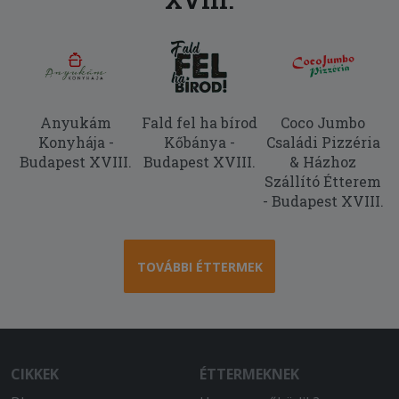
Anyukám
Fald fel ha bírod
Coco Jumbo
Konyhája -
Kőbánya -
Családi Pizzéria
Budapest XVIII.
Budapest XVIII.
& Házhoz
Szállító Étterem
- Budapest XVIII.
TOVÁBBI ÉTTERMEK
CIKKEK
ÉTTERMEKNEK