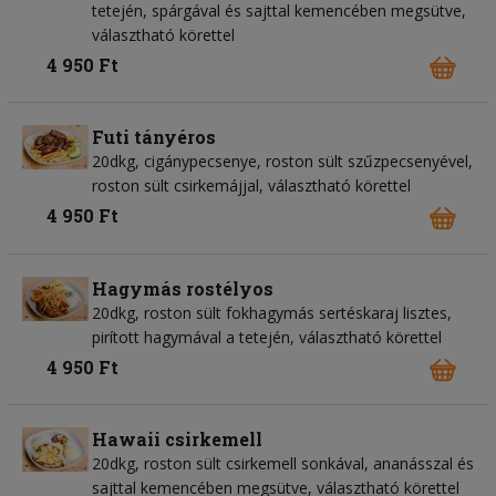
tetején, spárgával és sajttal kemencében megsütve,
választható körettel
4 950 Ft
Futi tányéros
20dkg, cigánypecsenye, roston sült szűzpecsenyével,
roston sült csirkemájjal, választható körettel
4 950 Ft
Hagymás rostélyos
20dkg, roston sült fokhagymás sertéskaraj lisztes,
pirított hagymával a tetején, választható körettel
4 950 Ft
Hawaii csirkemell
20dkg, roston sült csirkemell sonkával, ananásszal és
sajttal kemencében megsütve, választható körettel