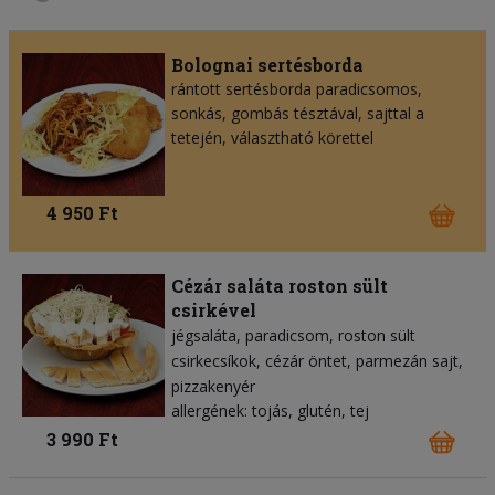
Bolognai sertésborda
rántott sertésborda paradicsomos,
sonkás, gombás tésztával, sajttal a
tetején, választható körettel
4 950 Ft
Cézár saláta roston sült
csirkével
jégsaláta
paradicsom
roston sült
csirkecsíkok
cézár öntet
parmezán sajt
pizzakenyér
allergének: tojás, glutén, tej
3 990 Ft