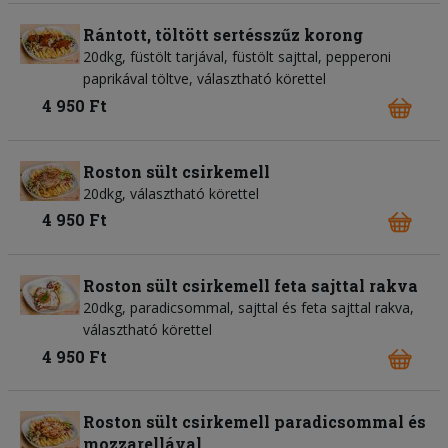
Rántott, töltött sertésszűz korong
20dkg, füstölt tarjával, füstölt sajttal, pepperoni
paprikával töltve, választható körettel
4 950 Ft
Roston sült csirkemell
20dkg, választható körettel
4 950 Ft
Roston sült csirkemell feta sajttal rakva
20dkg, paradicsommal, sajttal és feta sajttal rakva,
választható körettel
4 950 Ft
Roston sült csirkemell paradicsommal és
mozzarellával