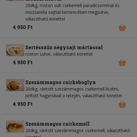
20dkg, roston sült csirkemell paradicsommal és
mozzarella sajttal kemencében megsütve,
választható körettel
4 950 Ft
Sertésszűz négysajt mártással
roston sütve, választható körettel
4 950 Ft
Szezámmagos csirkeboglya
20dkg, rántott szezámmagos csirkemell lisztes,
pirított hagymával a tetején, választható körettel
4 950 Ft
Szezámmagos csirkemell
20dkg, rántott szezámmagos csirkemell, választható