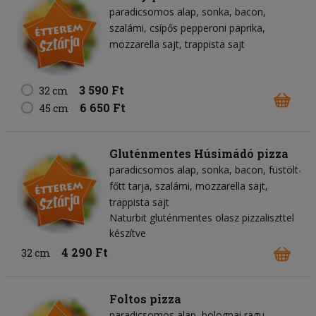
paradicsomos alap
sonka
bacon
szalámi
csípős pepperoni paprika
mozzarella sajt
trappista sajt
3 590 Ft
32 cm
6 650 Ft
45 cm
Gluténmentes Húsimádó pizza
paradicsomos alap
sonka
bacon
füstölt-
főtt tarja
szalámi
mozzarella sajt
trappista sajt
Naturbit gluténmentes olasz pizzaliszttel
készítve
4 290 Ft
32 cm
Foltos pizza
paradicsomos alap
bolognai ragu