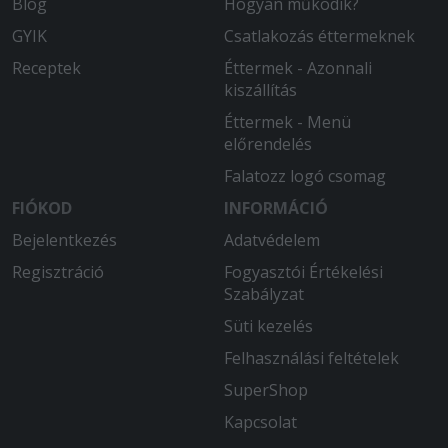
Blog
Hogyan működik?
GYIK
Csatlakozás éttermeknek
Receptek
Éttermek - Azonnali
kiszállítás
Éttermek - Menü
előrendelés
Falatozz logó csomag
FIÓKOD
INFORMÁCIÓ
Bejelentkezés
Adatvédelem
Regisztráció
Fogyasztói Értékelési
Szabályzat
Süti kezelés
Felhasználási feltételek
SuperShop
Kapcsolat