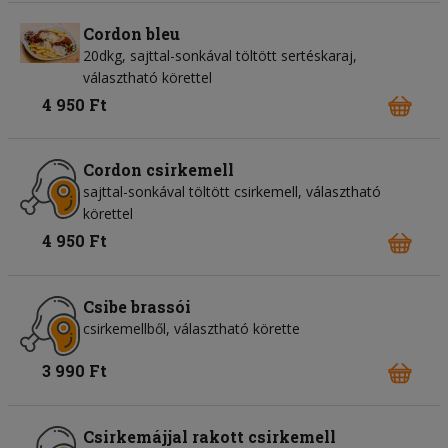
Cordon bleu
20dkg, sajttal-sonkával töltött sertéskaraj,
választható körettel
4 950 Ft
Cordon csirkemell
sajttal-sonkával töltött csirkemell, választható
körettel
4 950 Ft
Csibe brassói
csirkemellből, választható körette
3 990 Ft
Csirkemájjal rakott csirkemell