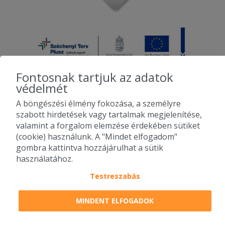
Fontosnak tartjuk az adatok
védelmét
A böngészési élmény fokozása, a személyre
2010-2026 Copyright - Falatozz.hu - Diston-line Kft.
szabott hirdetések vagy tartalmak megjelenítése,
valamint a forgalom elemzése érdekében sütiket
Pizza, gyros, hamburger, menük kedvező áron, egy helyen az összes
(cookie) használunk. A "Mindet elfogadom"
étterem ajánlata.
gombra kattintva hozzájárulhat a sütik
használatához.
Testreszabás
MINDENT ELFOGADOK