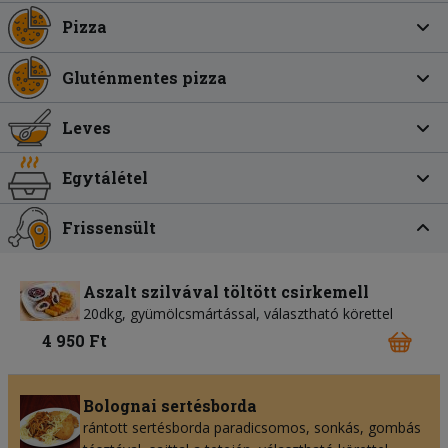
Pizza
Gluténmentes pizza
Leves
Egytálétel
Frissensült
Aszalt szilvával töltött csirkemell
20dkg, gyümölcsmártással, választható körettel
4 950 Ft
Bolognai sertésborda
rántott sertésborda paradicsomos, sonkás, gombás