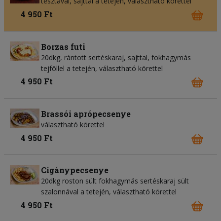
tésztával, sajttal a tetején, választható körettel
4 950 Ft
Borzas futi
20dkg, rántott sertéskaraj, sajttal, fokhagymás
tejföllel a tetején, választható körettel
4 950 Ft
Brassói aprópecsenye
választható körettel
4 950 Ft
Cigánypecsenye
20dkg roston sült fokhagymás sertéskaraj sült
szalonnával a tetején, választható körettel
4 950 Ft