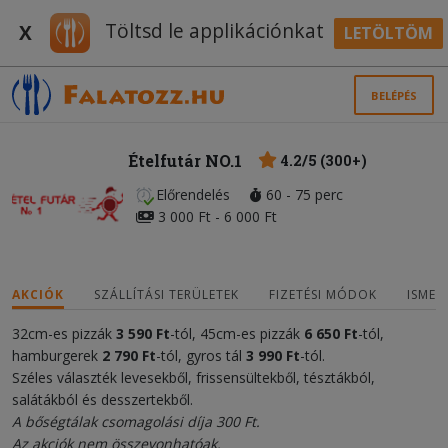
Töltsd le applikációnkat
X
LETÖLTÖM
BELÉPÉS
Ételfutár NO.1
4.2/5 (300+)
Előrendelés
60 - 75 perc
3 000 Ft - 6 000 Ft
AKCIÓK
SZÁLLÍTÁSI TERÜLETEK
FIZETÉSI MÓDOK
ISMER
32cm-es pizzák
3 590
Ft
-tól, 45cm-es pizzák
6 650
F
t
-tól,
hamburgerek
2
79
0
Ft
-tól, gyros tál
3
9
90 Ft
-tól.
Széles választék levesekből, frissensültekből, tésztákból,
salátákból és desszertekből.
A bőségtálak csomagolási díja 300 Ft.
Az akciók nem összevonhatóak.