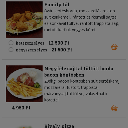
Family tál
óvári sertésborda, mozzarellás roston
sült csirkemell, rántott csirkemell sajttal
és sonkával töltve, rántott trappista sajt,
rántott karfiol, vegyes köret
12 500 Ft
kétszemélyes
21 500 Ft
négyszemélyes
Négyféle sajttal töltött borda
bacon köntösben
20dkg, bacon köntösben sült sertéskaraj
mozzarella, füstölt, trappista,
márványsajttal töltve, választható
körettel
4 950 Ft
Bivaly pizza