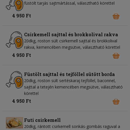
füstölt tarjás sajtmártással, választható körettel
4 950 Ft
Csirkemell sajttal és brokkolival rakva
20dkg, roston sült csirkemell sajttal és brokkolival
rakva, kemencében megsütve, választható körettel
4 950 Ft
Füstölt sajttal és tejföllel sütött borda
20dkg, roston sült sertéskaraj tejföllel, baconnel,
sajttal a tetején kemencében megsütve, választható
körettel
4 950 Ft
Futi csirkemell
20dkg, rántott csirkemell sonkás-gombás raguval a