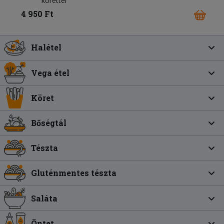
körettel
4 950 Ft
Halétel
Vega étel
Köret
Bőségtál
Tészta
Gluténmentes tészta
Saláta
Öntet