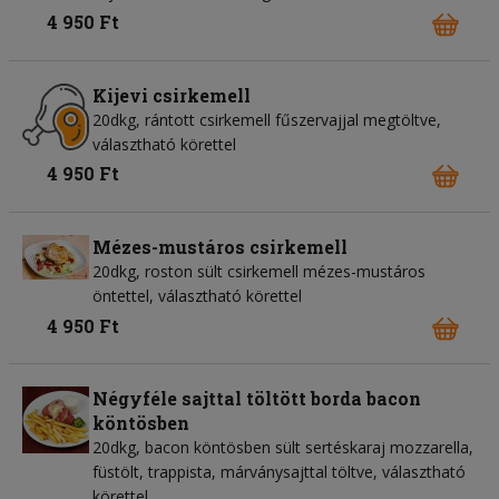
4 950 Ft
Kijevi csirkemell
20dkg, rántott csirkemell fűszervajjal megtöltve,
választható körettel
4 950 Ft
Mézes-mustáros csirkemell
20dkg, roston sült csirkemell mézes-mustáros
öntettel, választható körettel
4 950 Ft
Négyféle sajttal töltött borda bacon
köntösben
20dkg, bacon köntösben sült sertéskaraj mozzarella,
füstölt, trappista, márványsajttal töltve, választható
körettel