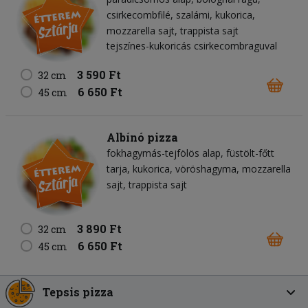
csirkecombfilé
szalámi
kukorica
mozzarella sajt
trappista sajt
tejszínes-kukoricás csirkecombraguval
3 590 Ft
32 cm
6 650 Ft
45 cm
Albínó pizza
fokhagymás-tejfölös alap
füstölt-főtt
tarja
kukorica
vöröshagyma
mozzarella
sajt
trappista sajt
3 890 Ft
32 cm
6 650 Ft
45 cm
Tepsis pizza