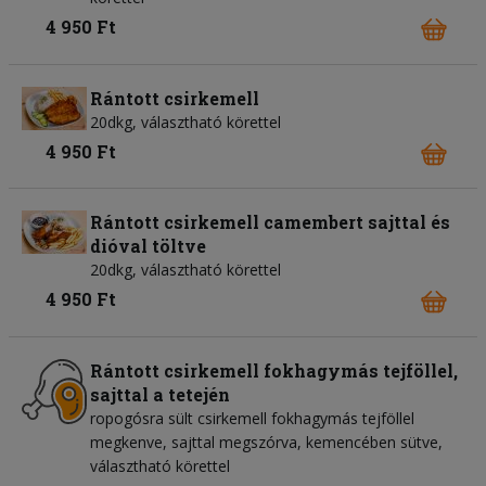
4 950 Ft
Rántott csirkemell
20dkg, választható körettel
4 950 Ft
Rántott csirkemell camembert sajttal és
dióval töltve
20dkg, választható körettel
4 950 Ft
Rántott csirkemell fokhagymás tejföllel,
sajttal a tetején
ropogósra sült csirkemell fokhagymás tejföllel
megkenve, sajttal megszórva, kemencében sütve,
választható körettel