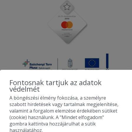
Fontosnak tartjuk az adatok
védelmét
A böngészési élmény fokozása, a személyre
2010-2026 Copyright - Falatozz.hu - Diston-line Kft.
szabott hirdetések vagy tartalmak megjelenítése,
valamint a forgalom elemzése érdekében sütiket
Pizza, gyros, hamburger, menük kedvező áron, egy helyen az összes
(cookie) használunk. A "Mindet elfogadom"
étterem ajánlata.
gombra kattintva hozzájárulhat a sütik
használatához.