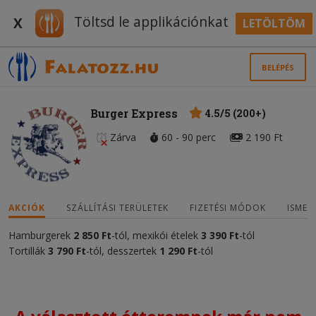
Töltsd le applikációnkat
X
LETÖLTÖM
BELÉPÉS
Burger Express
4.5/5 (200+)
Zárva
60 - 90 perc
2 190 Ft
AKCIÓK
SZÁLLÍTÁSI TERÜLETEK
FIZETÉSI MÓDOK
ISMER
Hamburgerek
2 850 Ft
-tól, mexikói ételek
3 390
Ft
-tól
Tortillák
3 790 Ft
-tól, desszertek
1 290 Ft
-tól