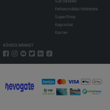
Süti kezelés
Felhasználási feltételek
SuperShop
Kapcsolat
Karrier
KÖVESS MINKET