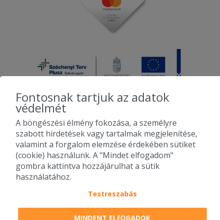
Fontosnak tartjuk az adatok
védelmét
A böngészési élmény fokozása, a személyre
2010-2026 Copyright - Falatozz.hu - Diston-line Kft.
szabott hirdetések vagy tartalmak megjelenítése,
valamint a forgalom elemzése érdekében sütiket
Pizza, gyros, hamburger, menük kedvező áron, egy helyen az összes
(cookie) használunk. A "Mindet elfogadom"
étterem ajánlata.
gombra kattintva hozzájárulhat a sütik
használatához.
Testreszabás
MINDENT ELFOGADOK