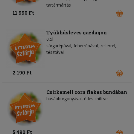
tartármártás
11 990 Ft
Tyúkhúsleves gazdagon
0,5l
sárgarépával, fehérrépával, zellerrel,
tésztával
2 190 Ft
Csirkemell corn flakes bundában
hasábburgonyával, édes chili-vel
5 490 Ft