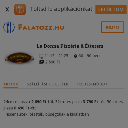
Töltsd le applikációnkat
X
LETÖLTÖM
BELÉPÉS
La Donna Pizzéria & Étterem
11:15 - 21:25
60 - 90 perc
2 500 Ft
AKCIÓK
SZÁLLÍTÁSI TERÜLETEK
FIZETÉSI MÓDOK
24cm-es pizza
2 690 Ft
-tól, 32cm-es pizza
3 790 Ft
-tól, 50cm-es
pizza
8 490 Ft
-ért
Frissensültek, tészták, bőségtálak a kínálatban