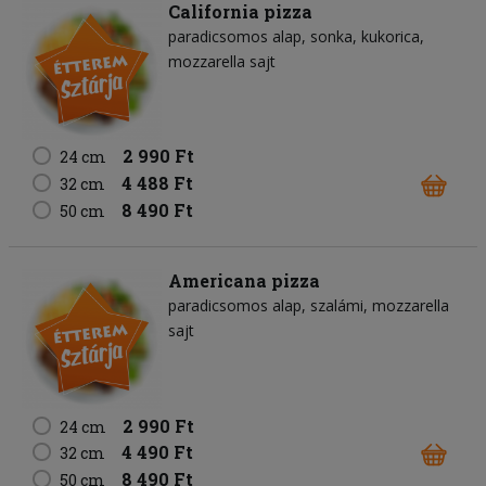
California pizza
paradicsomos alap
sonka
kukorica
mozzarella sajt
2 990 Ft
24 cm
4 488 Ft
32 cm
8 490 Ft
50 cm
Americana pizza
paradicsomos alap
szalámi
mozzarella
sajt
2 990 Ft
24 cm
4 490 Ft
32 cm
8 490 Ft
50 cm