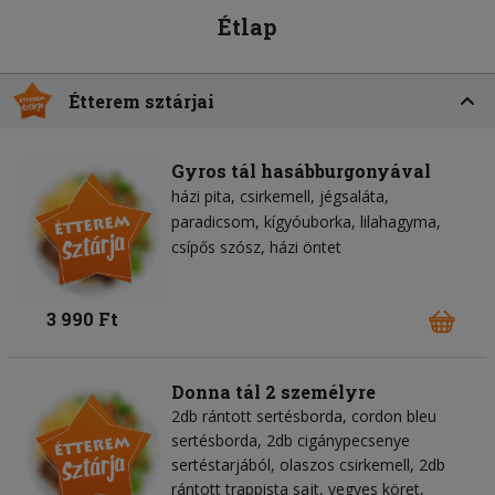
Étlap
Étterem sztárjai
Gyros tál hasábburgonyával
házi pita
csirkemell
jégsaláta
paradicsom
kígyóuborka
lilahagyma
csípős szósz
házi öntet
3 990 Ft
Donna tál 2 személyre
2db rántott sertésborda, cordon bleu
sertésborda, 2db cigánypecsenye
sertéstarjából, olaszos csirkemell, 2db
rántott trappista sajt, vegyes köret,