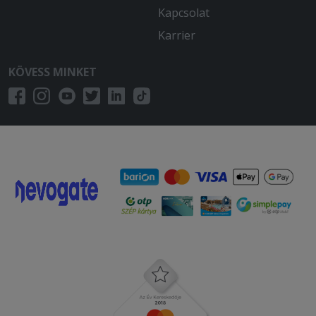
Kapcsolat
Karrier
KÖVESS MINKET