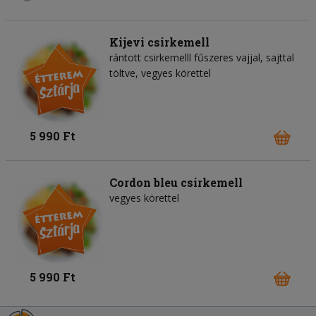
Kijevi csirkemell
rántott csirkemelll fűszeres vajjal, sajttal
töltve, vegyes körettel
5 990 Ft
Cordon bleu csirkemell
vegyes körettel
5 990 Ft