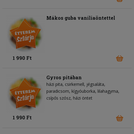
Mákos guba vaníliaöntettel
1 990 Ft
Gyros pitában
házi pita
csirkemell
jégsaláta
paradicsom
kígyóuborka
lilahagyma
csípős szósz
házi öntet
1 990 Ft