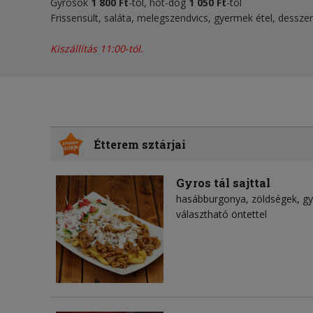
Gyrosok
1 800 Ft
-tól, hot-dog
1 050 Ft
-tól
Frissensült, saláta, melegszendvics, gyermek étel, desszer
Kiszállítás 11:00-tól.
Étterem sztárjai
Gyros tál sajttal
hasábburgonya
zöldségek
gy
választható öntettel