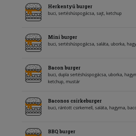
Herkentyű burger
buci
sertéshúspogácsa
sajt
ketchup
Mini burger
buci
sertéshúspogácsa
saláta
uborka
hag
Bacon burger
buci
dupla sertéshúspogácsa
uborka
hagy
ketchup
mustár
Baconos csirkeburger
buci
rántott csirkemell
saláta
hagyma
bac
BBQ burger