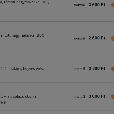
a
rántott hagymakarika
BBQ
2 600 Ft
normál
rántott hagymakarika
BBQ
2 600 Ft
normál
2 500 Ft
mádé
szalámi
hegyes erős
normál
3 000 Ft
tt virsli
saláta
uborka
normál
krém