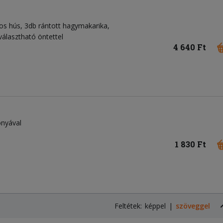
ros hús, 3db rántott hagymakarika,
álasztható öntettel
4 640 Ft
onyával
1 830 Ft
Feltétek:
képpel
szöveggel