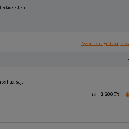
t a kínálatban
összes kategória kinyitás
ros hús
sajt
3 600 Ft
tál