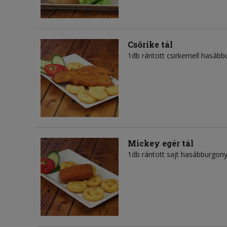
Csőrike tál
1db rántott csirkemell hasább
Mickey egér tál
1db rántott sajt hasábburgony