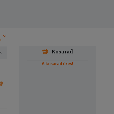
a
Kosarad
A kosarad üres!