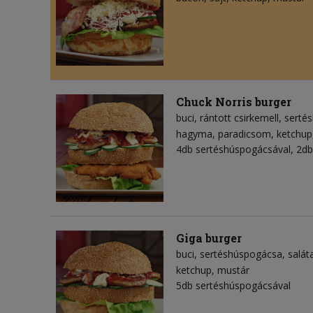
Chuck Norris burger
buci
rántott csirkemell
serté
hagyma
paradicsom
ketchup
4db sertéshúspogácsával, 2db 
Giga burger
buci
sertéshúspogácsa
salát
ketchup
mustár
5db sertéshúspogácsával