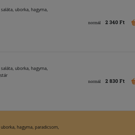
saláta
uborka
hagyma
2 340 Ft
normál
saláta
uborka
hagyma
stár
2 830 Ft
normál
uborka
hagyma
paradicsom