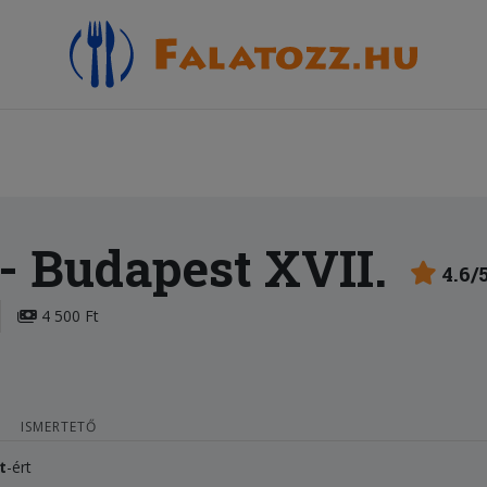
- Budapest XVII.
4.6/
4 500 Ft
ISMERTETŐ
t
-ért