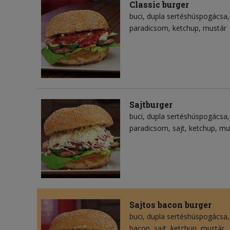
Classic burger
buci
dupla sertéshúspogácsa
paradicsom
ketchup
mustár
Sajtburger
buci
dupla sertéshúspogácsa
paradicsom
sajt
ketchup
mu
Sajtos bacon burger
buci
dupla sertéshúspogácsa
bacon
sajt
ketchup
mustár