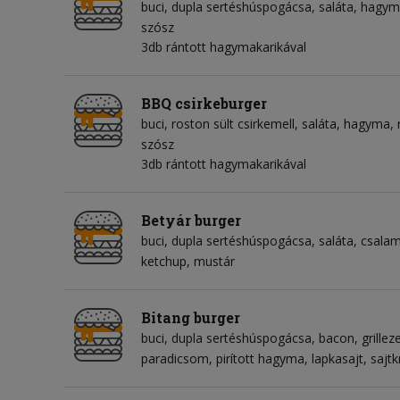
buci
dupla sertéshúspogácsa
saláta
hagym
szósz
3db rántott hagymakarikával
BBQ csirkeburger
buci
roston sült csirkemell
saláta
hagyma
szósz
3db rántott hagymakarikával
Betyár burger
buci
dupla sertéshúspogácsa
saláta
csala
ketchup
mustár
Bitang burger
buci
dupla sertéshúspogácsa
bacon
grilleze
paradicsom
pirított hagyma
lapkasajt
sajt