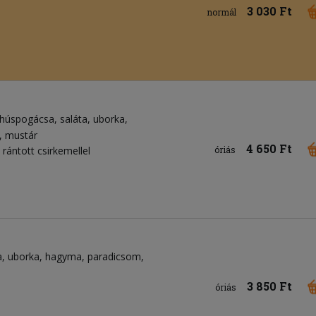
3 030 Ft
normál
shúspogácsa
saláta
uborka
mustár
4 650 Ft
rántott csirkemellel
óriás
a
uborka
hagyma
paradicsom
3 850 Ft
óriás