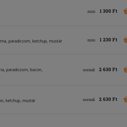
1 300 Ft
mini
1 230 Ft
mini
yma
paradicsom
ketchup
mustár
2 630 Ft
ma
paradicsom
bacon
normál
2 630 Ft
normál
on
ketchup
mustár