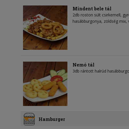
Mindent bele tál
2db roston sült csirkemell, gy
hasábburgonya, zöldség mix, v
Nemó tál
3db rántott halrúd hasábburg
Hamburger