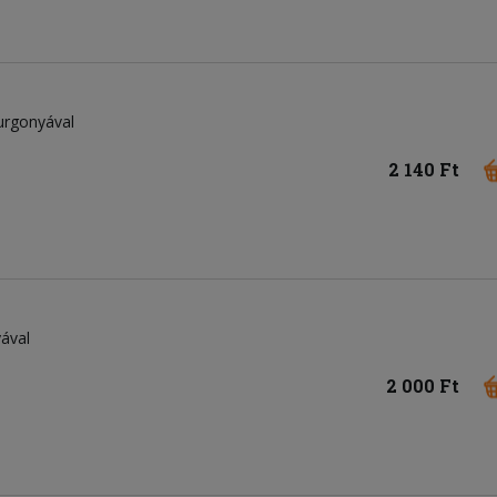
urgonyával
2 140 Ft
ával
2 000 Ft