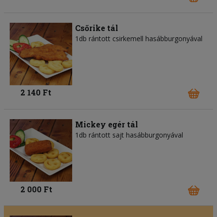
Csőrike tál
1db rántott csirkemell hasábburgonyával
2 140 Ft
Mickey egér tál
1db rántott sajt hasábburgonyával
2 000 Ft