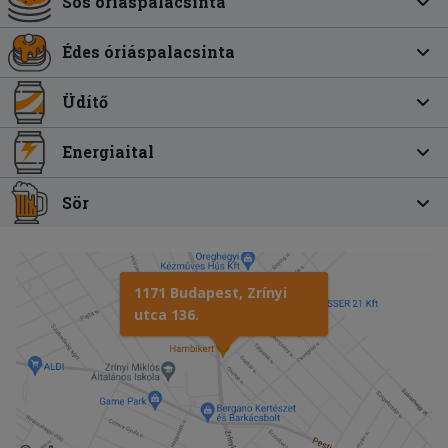
Sós óriáspalacsinta
Édes óriáspalacsinta
Üdítő
Energiaital
Sör
1171 Budapest, Zrínyi
utca 136.