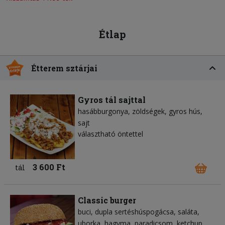
Étlap
Étterem sztárjai
Gyros tál sajttal
hasábburgonya
zöldségek
gyros hús
sajt
választható öntettel
3 600 Ft
tál
Classic burger
buci
dupla sertéshúspogácsa
saláta
uborka
hagyma
paradicsom
ketchup