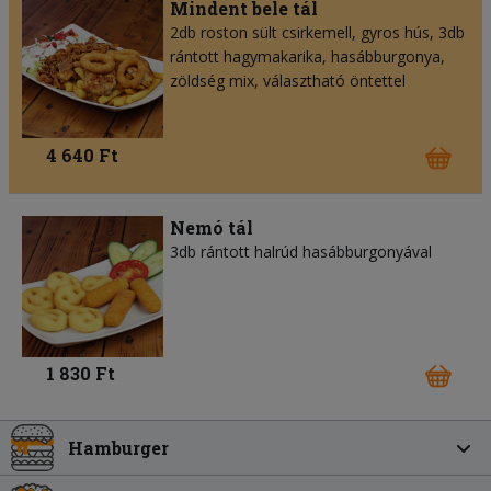
Mindent bele tál
2db roston sült csirkemell, gyros hús, 3db
rántott hagymakarika, hasábburgonya,
zöldség mix, választható öntettel
4 640 Ft
Nemó tál
3db rántott halrúd hasábburgonyával
1 830 Ft
Hamburger