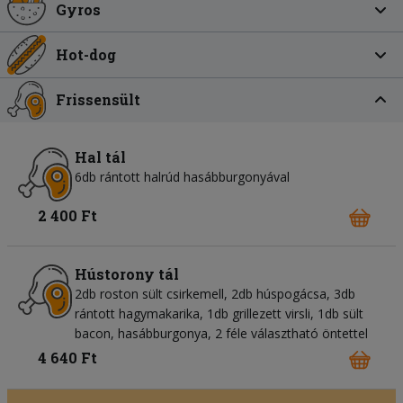
Gyros
Hot-dog
Frissensült
Hal tál
6db rántott halrúd hasábburgonyával
2 400 Ft
Hústorony tál
2db roston sült csirkemell, 2db húspogácsa, 3db
rántott hagymakarika, 1db grillezett virsli, 1db sült
bacon, hasábburgonya, 2 féle választható öntettel
4 640 Ft