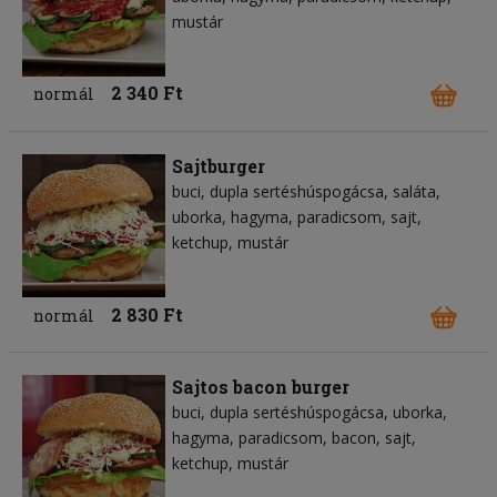
mustár
2 340 Ft
normál
Sajtburger
buci
dupla sertéshúspogácsa
saláta
uborka
hagyma
paradicsom
sajt
ketchup
mustár
2 830 Ft
normál
Sajtos bacon burger
buci
dupla sertéshúspogácsa
uborka
hagyma
paradicsom
bacon
sajt
ketchup
mustár