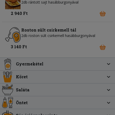
2db rántott sajt hasábburgonyával
2 940 Ft
Roston sült csirkemell tál
2db roston sült csirkemell hasábburgonyával
3 140 Ft
Gyermekétel
Köret
Saláta
Öntet