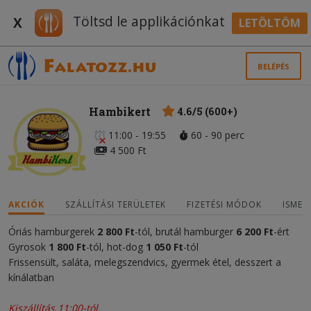
Töltsd le applikációnkat
X
LETÖLTÖM
BELÉPÉS
Hambikert
4.6/5 (600+)
11:00 - 19:55
60 - 90 perc
4 500 Ft
AKCIÓK
SZÁLLÍTÁSI TERÜLETEK
FIZETÉSI MÓDOK
ISMER
Óriás hamburgerek
2 800 Ft
-tól, brutál hamburger
6 200
Ft
-ért
Gyrosok
1 800 Ft
-tól, hot-dog
1 050 Ft
-tól
Frissensült, saláta, melegszendvics, gyermek étel, desszert a
kínálatban
Kiszállítás 11:00-tól.