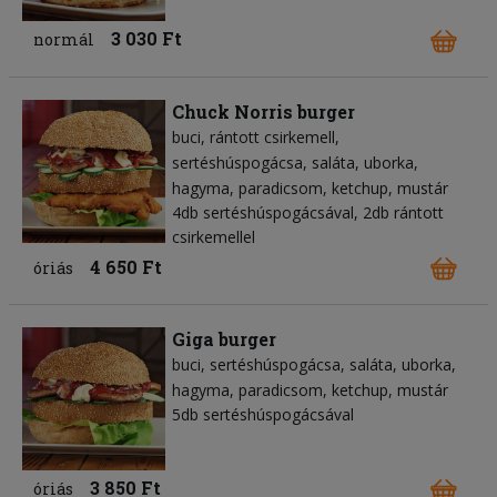
3 030 Ft
normál
Chuck Norris burger
buci
rántott csirkemell
sertéshúspogácsa
saláta
uborka
hagyma
paradicsom
ketchup
mustár
4db sertéshúspogácsával, 2db rántott
csirkemellel
4 650 Ft
óriás
Giga burger
buci
sertéshúspogácsa
saláta
uborka
hagyma
paradicsom
ketchup
mustár
5db sertéshúspogácsával
3 850 Ft
óriás