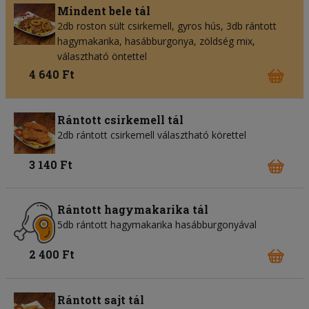
Mindent bele tál
2db roston sült csirkemell, gyros hús, 3db rántott
hagymakarika, hasábburgonya, zöldség mix,
választható öntettel
4 640 Ft
Rántott csirkemell tál
2db rántott csirkemell választható körettel
3 140 Ft
Rántott hagymakarika tál
5db rántott hagymakarika hasábburgonyával
2 400 Ft
Rántott sajt tál