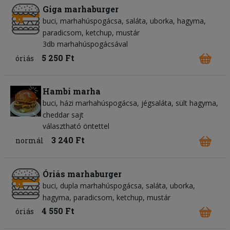
Giga marhaburger
buci
marhahúspogácsa
saláta
uborka
hagyma
paradicsom
ketchup
mustár
3db marhahúspogácsával
5 250 Ft
óriás
Hambi marha
buci
házi marhahúspogácsa
jégsaláta
sült hagyma
cheddar sajt
választható öntettel
3 240 Ft
normál
Óriás marhaburger
buci
dupla marhahúspogácsa
saláta
uborka
hagyma
paradicsom
ketchup
mustár
4 550 Ft
óriás