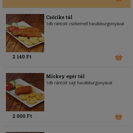
Csőrike tál
1db rántott csirkemell hasábburgonyával
2 140 Ft
Mickey egér tál
1db rántott sajt hasábburgonyával
2 000 Ft