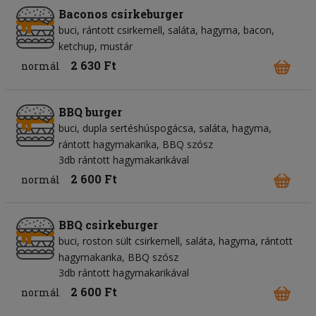
Baconos csirkeburger
buci
rántott csirkemell
saláta
hagyma
bacon
ketchup
mustár
2 630 Ft
normál
BBQ burger
buci
dupla sertéshúspogácsa
saláta
hagyma
rántott hagymakarika
BBQ szósz
3db rántott hagymakarikával
2 600 Ft
normál
BBQ csirkeburger
buci
roston sült csirkemell
saláta
hagyma
rántott
hagymakarika
BBQ szósz
3db rántott hagymakarikával
2 600 Ft
normál