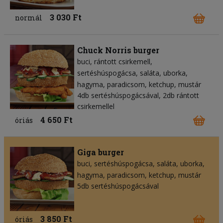
3 030 Ft
normál
Chuck Norris burger
buci
rántott csirkemell
sertéshúspogácsa
saláta
uborka
hagyma
paradicsom
ketchup
mustár
4db sertéshúspogácsával, 2db rántott
csirkemellel
4 650 Ft
óriás
Giga burger
buci
sertéshúspogácsa
saláta
uborka
hagyma
paradicsom
ketchup
mustár
5db sertéshúspogácsával
3 850 Ft
óriás