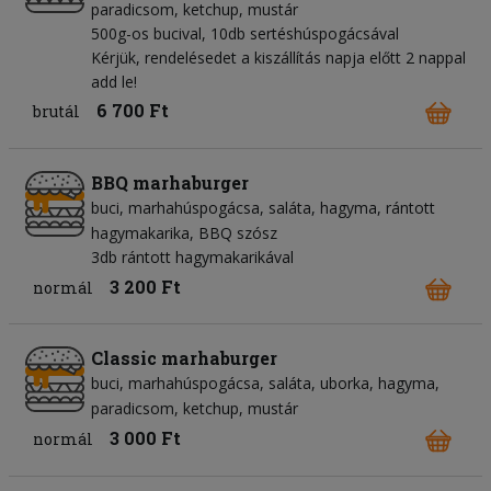
paradicsom
ketchup
mustár
500g-os bucival, 10db sertéshúspogácsával
Kérjük, rendelésedet a kiszállítás napja előtt 2 nappal
add le!
6 700 Ft
brutál
BBQ marhaburger
buci
marhahúspogácsa
saláta
hagyma
rántott
hagymakarika
BBQ szósz
3db rántott hagymakarikával
3 200 Ft
normál
Classic marhaburger
buci
marhahúspogácsa
saláta
uborka
hagyma
paradicsom
ketchup
mustár
3 000 Ft
normál