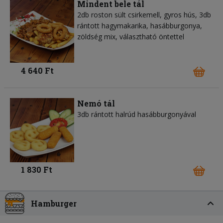
Mindent bele tál
2db roston sült csirkemell, gyros hús, 3db
rántott hagymakarika, hasábburgonya,
zöldség mix, választható öntettel
4 640 Ft
Nemó tál
3db rántott halrúd hasábburgonyával
1 830 Ft
Hamburger