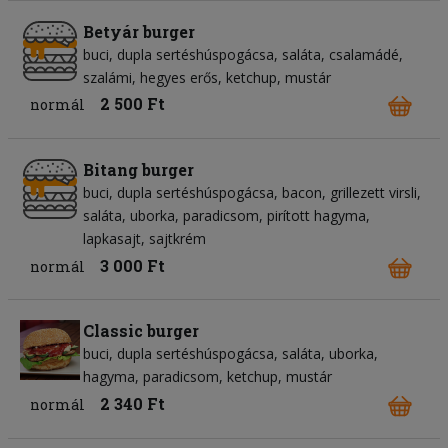
Betyár burger
buci
dupla sertéshúspogácsa
saláta
csalamádé
szalámi
hegyes erős
ketchup
mustár
2 500 Ft
normál
Bitang burger
buci
dupla sertéshúspogácsa
bacon
grillezett virsli
saláta
uborka
paradicsom
pirított hagyma
lapkasajt
sajtkrém
3 000 Ft
normál
Classic burger
buci
dupla sertéshúspogácsa
saláta
uborka
hagyma
paradicsom
ketchup
mustár
2 340 Ft
normál