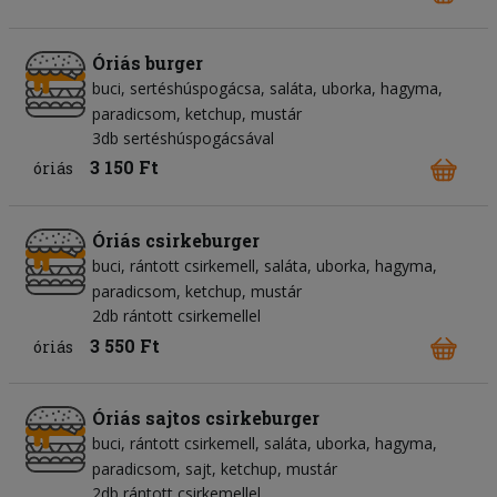
Óriás burger
buci
sertéshúspogácsa
saláta
uborka
hagyma
paradicsom
ketchup
mustár
3db sertéshúspogácsával
3 150 Ft
óriás
Óriás csirkeburger
buci
rántott csirkemell
saláta
uborka
hagyma
paradicsom
ketchup
mustár
2db rántott csirkemellel
3 550 Ft
óriás
Óriás sajtos csirkeburger
buci
rántott csirkemell
saláta
uborka
hagyma
paradicsom
sajt
ketchup
mustár
2db rántott csirkemellel