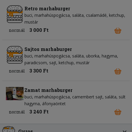
Retro marhaburger
buci
marhahúspogácsa
saláta
csalamádé
ketchup
mustár
3 000 Ft
normál
Sajtos marhaburger
buci
marhahúspogácsa
saláta
uborka
hagyma
paradicsom
sajt
ketchup
mustár
3 300 Ft
normál
Zamat marhaburger
buci
marhahúspogácsa
camembert sajt
saláta
sült
hagyma
áfonyaöntet
3 240 Ft
normál
Gyros