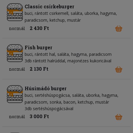
Classic csirkeburger
buci
rántott csirkemell
saláta
uborka
hagyma
paradicsom
ketchup
mustár
2 430 Ft
normál
Fish burger
buci
rántott hal
saláta
hagyma
paradicsom
3db rántott halrúddal, majonézes kukoricával
2 130 Ft
normál
Húsimádó burger
buci
sertéshúspogácsa
saláta
uborka
hagyma
paradicsom
sonka
bacon
ketchup
mustár
3db sertéshúspogácsával
3 000 Ft
normál