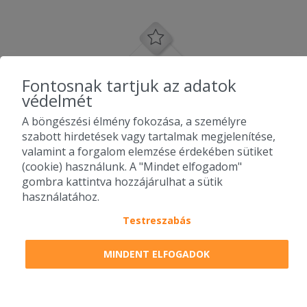
Fontosnak tartjuk az adatok
védelmét
A böngészési élmény fokozása, a személyre
szabott hirdetések vagy tartalmak megjelenítése,
valamint a forgalom elemzése érdekében sütiket
(cookie) használunk. A "Mindet elfogadom"
gombra kattintva hozzájárulhat a sütik
használatához.
Testreszabás
2010-2026 Copyright - Falatozz.hu - Diston-line Kft.
MINDENT ELFOGADOK
Pizza, gyros, hamburger, menük kedvező áron, egy helyen az összes
étterem ajánlata.