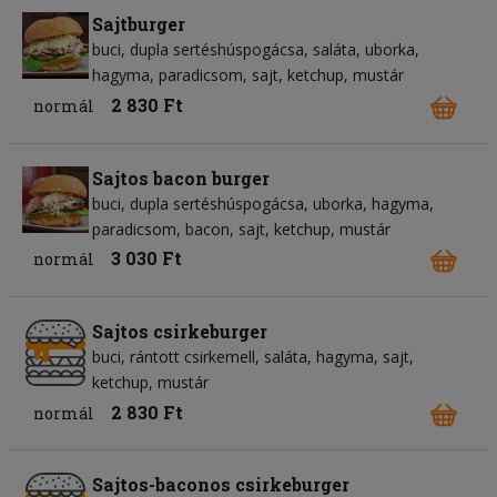
Sajtburger
buci
dupla sertéshúspogácsa
saláta
uborka
hagyma
paradicsom
sajt
ketchup
mustár
2 830 Ft
normál
Sajtos bacon burger
buci
dupla sertéshúspogácsa
uborka
hagyma
paradicsom
bacon
sajt
ketchup
mustár
3 030 Ft
normál
Sajtos csirkeburger
buci
rántott csirkemell
saláta
hagyma
sajt
ketchup
mustár
2 830 Ft
normál
Sajtos-baconos csirkeburger