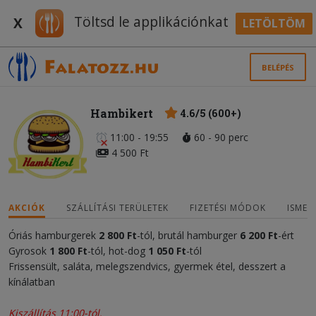
Töltsd le applikációnkat
X
LETÖLTÖM
BELÉPÉS
Hambikert
4.6/5 (600+)
11:00 - 19:55
60 - 90 perc
4 500 Ft
AKCIÓK
SZÁLLÍTÁSI TERÜLETEK
FIZETÉSI MÓDOK
ISMER
Óriás hamburgerek
2 800 Ft
-tól, brutál hamburger
6 200
Ft
-ért
Gyrosok
1 800 Ft
-tól, hot-dog
1 050 Ft
-tól
Frissensült, saláta, melegszendvics, gyermek étel, desszert a
kínálatban
Kiszállítás 11:00-tól.