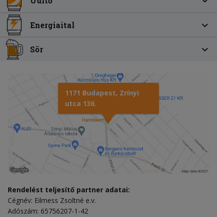
Üdítő
Energiaital
Sör
1171 Budapest, Zrínyi
utca 136.
Rendelést teljesítő partner adatai:
Cégnév: Eilmess Zsoltné e.v.
Adószám: 65756207-1-42