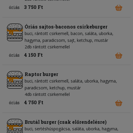
3 750 Ft
óriás
Óriás sajtos-baconos csirkeburger
buci
rántott csirkemell
bacon
saláta
uborka
hagyma
paradicsom
sajt
ketchup
mustár
2db rántott csirkemellel
4 150 Ft
óriás
Raptor burger
buci
rántott csirkemell
saláta
uborka
hagyma
paradicsom
ketchup
mustár
4db rántott csirkemellel
4 750 Ft
óriás
Brutál burger (csak előrendelésre)
buci
sertéshúspogácsa
saláta
uborka
hagyma