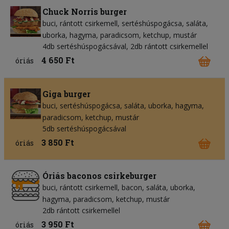
Chuck Norris burger
buci
rántott csirkemell
sertéshúspogácsa
saláta
uborka
hagyma
paradicsom
ketchup
mustár
4db sertéshúspogácsával, 2db rántott csirkemellel
4 650 Ft
óriás
Giga burger
buci
sertéshúspogácsa
saláta
uborka
hagyma
paradicsom
ketchup
mustár
5db sertéshúspogácsával
3 850 Ft
óriás
Óriás baconos csirkeburger
buci
rántott csirkemell
bacon
saláta
uborka
hagyma
paradicsom
ketchup
mustár
2db rántott csirkemellel
3 950 Ft
óriás