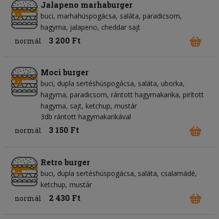
Jalapeno marhaburger
buci
marhahúspogácsa
saláta
paradicsom
hagyma
jalapeno
cheddar sajt
3 200 Ft
normál
Moci burger
buci
dupla sertéshúspogácsa
saláta
uborka
hagyma
paradicsom
rántott hagymakarika
pirított
hagyma
sajt
ketchup
mustár
3db rántott hagymakarikával
3 150 Ft
normál
Retro burger
buci
dupla sertéshúspogácsa
saláta
csalamádé
ketchup
mustár
2 430 Ft
normál