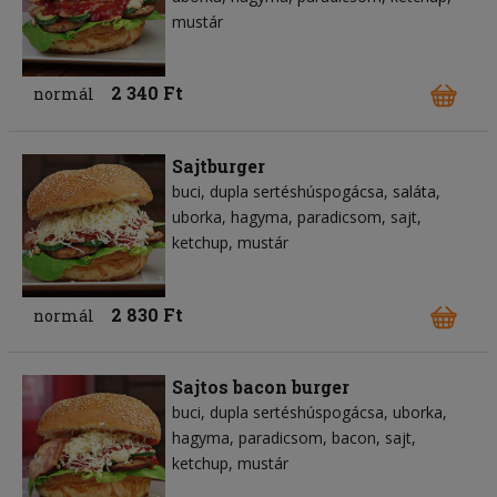
mustár
2 340 Ft
normál
Sajtburger
buci
dupla sertéshúspogácsa
saláta
uborka
hagyma
paradicsom
sajt
ketchup
mustár
2 830 Ft
normál
Sajtos bacon burger
buci
dupla sertéshúspogácsa
uborka
hagyma
paradicsom
bacon
sajt
ketchup
mustár