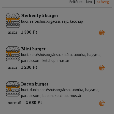
Feltétek:
kép
szöveg
Herkentyű burger
buci
sertéshúspogácsa
sajt
ketchup
1 300 Ft
mini
Mini burger
buci
sertéshúspogácsa
saláta
uborka
hagyma
paradicsom
ketchup
mustár
1 230 Ft
mini
Bacon burger
buci
dupla sertéshúspogácsa
uborka
hagyma
paradicsom
bacon
ketchup
mustár
2 630 Ft
normál