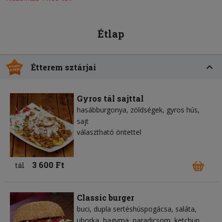
Étlap
Étterem sztárjai
Gyros tál sajttal
hasábburgonya
zöldségek
gyros hús
sajt
választható öntettel
3 600 Ft
tál
Classic burger
buci
dupla sertéshúspogácsa
saláta
uborka
hagyma
paradicsom
ketchup