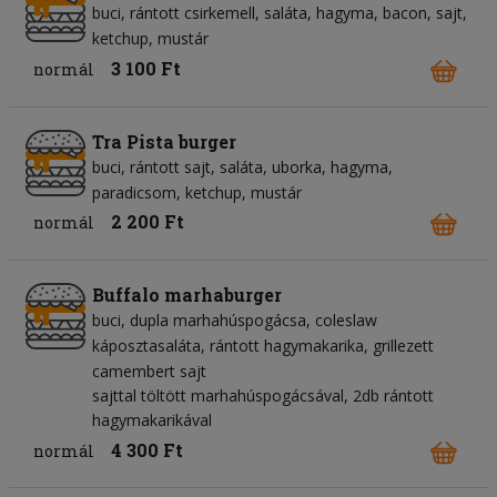
buci
rántott csirkemell
saláta
hagyma
bacon
sajt
ketchup
mustár
3 100 Ft
normál
Tra Pista burger
buci
rántott sajt
saláta
uborka
hagyma
paradicsom
ketchup
mustár
2 200 Ft
normál
Buffalo marhaburger
buci
dupla marhahúspogácsa
coleslaw
káposztasaláta
rántott hagymakarika
grillezett
camembert sajt
sajttal töltött marhahúspogácsával, 2db rántott
hagymakarikával
4 300 Ft
normál