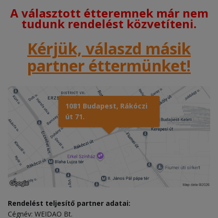
A választott étteremnek már nem
tudunk rendelést közvetíteni.
Kérjük, válaszd másik
partner éttermünket!
1081 Budapest, Rákóczi
út 71.
Rendelést teljesítő partner adatai:
Cégnév: WEIDAO Bt.