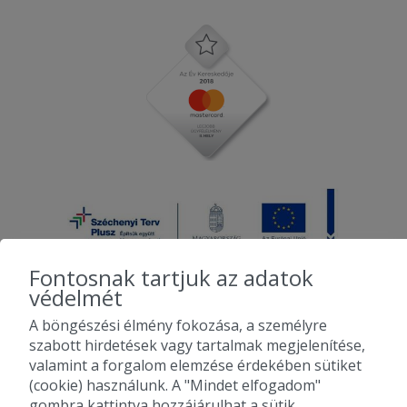
Fontosnak tartjuk az adatok
védelmét
A böngészési élmény fokozása, a személyre
2010-2026 Copyright - Falatozz.hu - Diston-line Kft.
szabott hirdetések vagy tartalmak megjelenítése,
valamint a forgalom elemzése érdekében sütiket
Pizza, gyros, hamburger, menük kedvező áron, egy helyen az összes
(cookie) használunk. A "Mindet elfogadom"
étterem ajánlata.
gombra kattintva hozzájárulhat a sütik