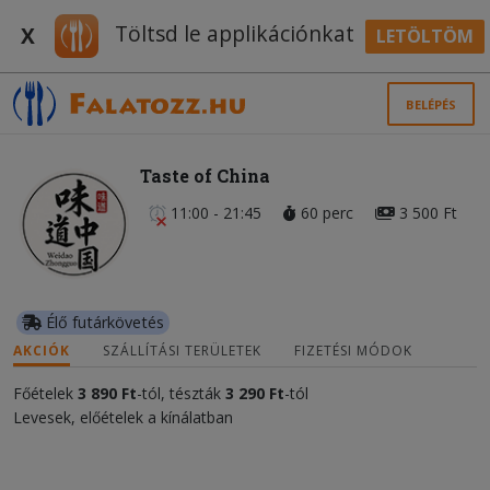
Töltsd le applikációnkat
X
LETÖLTÖM
BELÉPÉS
Taste of China
11:00 - 21:45
60 perc
3 500 Ft
Élő futárkövetés
AKCIÓK
SZÁLLÍTÁSI TERÜLETEK
FIZETÉSI MÓDOK
Főételek
3 890 Ft
-tól, tészták
3 290 Ft
-tól
Levesek, előételek a kínálatban