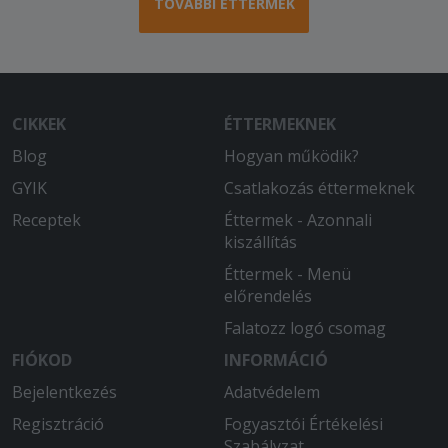
TOVÁBBI ÉTTERMEK
CIKKEK
ÉTTERMEKNEK
Blog
Hogyan működik?
GYIK
Csatlakozás éttermeknek
Receptek
Éttermek - Azonnali
kiszállítás
Éttermek - Menü
előrendelés
Falatozz logó csomag
FIÓKOD
INFORMÁCIÓ
Bejelentkezés
Adatvédelem
Regisztráció
Fogyasztói Értékelési
Szabályzat