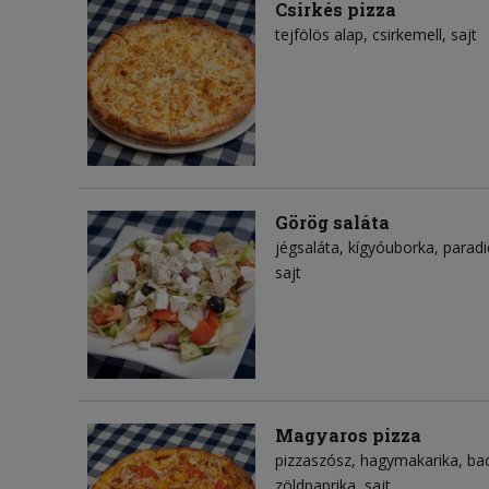
Csirkés pizza
tejfölös alap
csirkemell
sajt
Görög saláta
jégsaláta
kígyóuborka
parad
sajt
Magyaros pizza
pizzaszósz
hagymakarika
ba
zöldpaprika
sajt