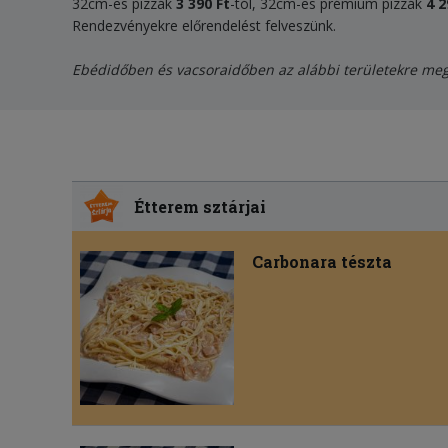
32cm-es pizzák
3 390 Ft
-tól, 32cm-es prémium pizzák
4 2
Rendezvényekre előrendelést felveszünk.
Ebédidőben és vacsoraidőben az alábbi területekre megnö
Étterem sztárjai
Carbonara tészta