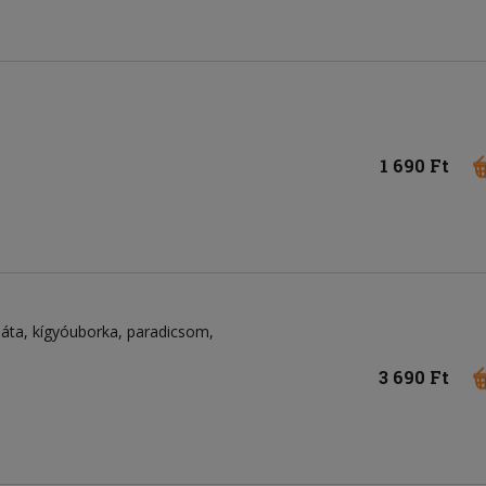
1 690 Ft
láta
kígyóuborka
paradicsom
3 690 Ft