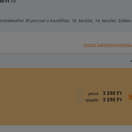
90 Ft
-tól.
vekedhet 30 perccel a kiszállítás: 16. kerület, 14. kerület, Székes
összes kategória kinyitás
3 290 Ft
penne
3 290 Ft
spagetti