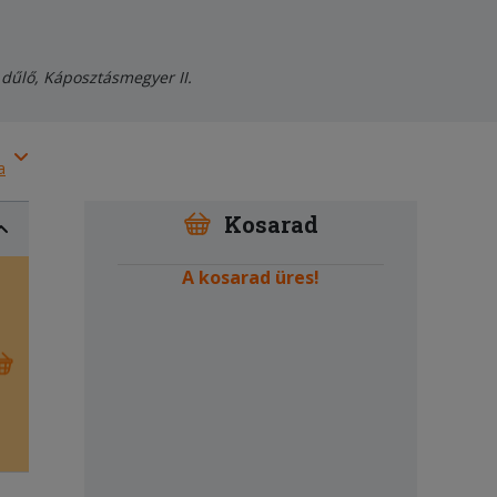
 dűlő, Káposztásmegyer II.
a
Kosarad
A kosarad üres!