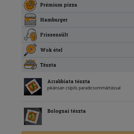
Prémium pizza
Hamburger
Frissensült
Wok étel
Tészta
Arrabbiata tészta
pikánsan csípős paradicsommártással
Bolognai tészta