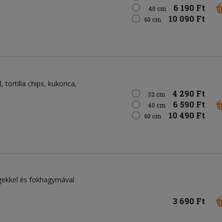
6 190 Ft
40 cm
10 090 Ft
60 cm
l
tortilla chips
kukorica
4 290 Ft
32 cm
6 590 Ft
40 cm
10 490 Ft
60 cm
égekkel és fokhagymával
3 690 Ft