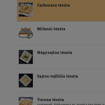
Carbonara tészta
Milánói tészta
Négysajtos tészta
Sajtos-tejfölös tészta
Verona tészta
csirkemell, fokhagyma és gomba tejszínes 