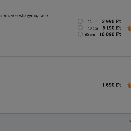
csom
vöröshagyma
taco
3 990 Ft
32 cm
6 190 Ft
40 cm
10 090 Ft
60 cm
1 690 Ft