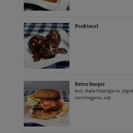
Profiterol
Retro burger
buci
dupla húspogácsa
jégsa
vöröshagyma
sajt