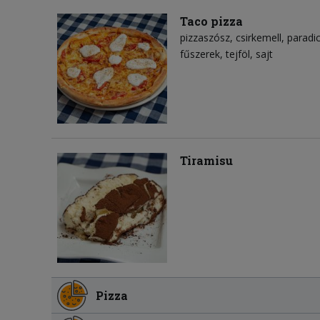
Taco pizza
pizzaszósz
csirkemell
paradi
fűszerek
tejföl
sajt
Tiramisu
Pizza