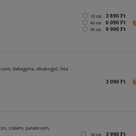
3 890 Ft
32 cm
6 090 Ft
40 cm
9 990 Ft
60 cm
icsom
lilahagyma
olívabogyó
feta
3 090 Ft
con
szalámi
paradicsom
3 990 Ft
32 cm