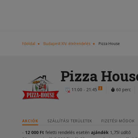
Főoldal
Budapest XIV. ételrendelés
Pizza House
Pizza Hous
11:00 - 21:45
60 perc
AKCIÓK
SZÁLLÍTÁSI TERÜLETEK
FIZETÉSI MÓDOK
-
12 000
Ft
feletti rendelés esetén
ajándék
1,75l üdítő