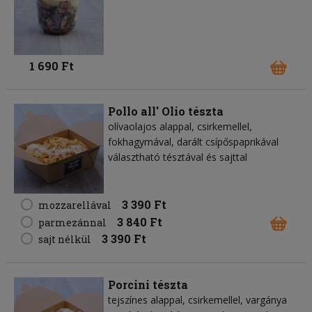
1 690 Ft
Pollo all' Olio tészta
olívaolajos alappal, csirkemellel,
fokhagymával, darált csípőspaprikával
választható tésztával és sajttal
3 390 Ft
mozzarellával
3 840 Ft
parmezánnal
3 390 Ft
sajt nélkül
Porcini tészta
tejszínes alappal, csirkemellel, vargánya