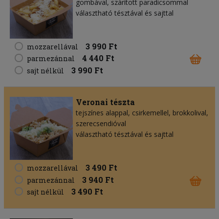
gombával, szárított paradicsommal
választható tésztával és sajttal
3 990 Ft
mozzarellával
4 440 Ft
parmezánnal
3 990 Ft
sajt nélkül
Veronai tészta
tejszínes alappal, csirkemellel, brokkolival,
szerecsendióval
választható tésztával és sajttal
3 490 Ft
mozzarellával
3 940 Ft
parmezánnal
3 490 Ft
sajt nélkül