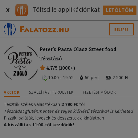
Töltsd le applikációnkat
X
LETÖLTÖM
BELÉPÉS
Peter's Pasta Olasz Street food
Tésztázó
4.7/5 (1000+)
10:00 - 19:55
60 perc
2 500 Ft
AKCIÓK
SZÁLLÍTÁSI TERÜLETEK
FIZETÉSI MÓDOK
Tészták széles választékban
2
790
Ft
-tól
Tésztádat gluténmentes és teljes kiőrlésű tésztával is kérheted
Pizzák, saláták, levesek és desszertek a kínálatban
A kiszállítás 11:00-től kezdődik!