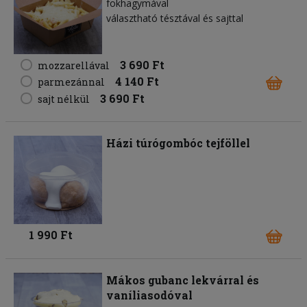
fokhagymával
választható tésztával és sajttal
3 690 Ft
mozzarellával
4 140 Ft
parmezánnal
3 690 Ft
sajt nélkül
Házi túrógombóc tejföllel
1 990 Ft
Mákos gubanc lekvárral és
vaníliasodóval