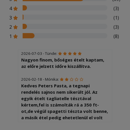
4
(3)
3
(1)
2
(3)
1
(8)
2026-07-03 - Tünde:
Nagyon finom, bőséges ételt kaptam,
az előre jelzett időre kiszállítva.
2026-02-18 - Mónika:
Kedves Peters Pasta, a tegnapi
rendelés sajnos nem sikerült jól. Az
egyik ételt tagliatelle tésztával
kértem,fel is számolták rá a 350 ft-
ot,de végül spagetti tészta volt benne,
a másik étel pedig ehetetlenül el volt
sózva -( Ilyen még nem történt...biztos