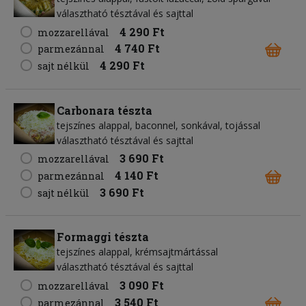
választható tésztával és sajttal
4 290 Ft
mozzarellával
4 740 Ft
parmezánnal
4 290 Ft
sajt nélkül
Carbonara tészta
tejszínes alappal, baconnel, sonkával, tojással
választható tésztával és sajttal
3 690 Ft
mozzarellával
4 140 Ft
parmezánnal
3 690 Ft
sajt nélkül
Formaggi tészta
tejszínes alappal, krémsajtmártással
választható tésztával és sajttal
3 090 Ft
mozzarellával
3 540 Ft
parmezánnal