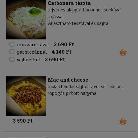
Carbonara tészta
tejszínes alappal, baconnel, sonkával,
tojással
választható tésztával és sajttal
3 690 Ft
mozzarellával
4 140 Ft
parmezánnal
3 690 Ft
sajt nélkül
Mac and cheese
tripla cheddar sajtos ragu, sült bacon,
ropogós pirított hagyma
3 590 Ft