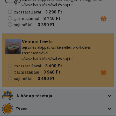
választható tésztával és sajttal
3 290 Ft
mozzarellával
3 740 Ft
parmezánnal
3 290 Ft
sajt nélkül
Veronai tészta
tejszínes alappal, csirkemellel, brokkolival,
szerecsendióval
választható tésztával és sajttal
3 490 Ft
mozzarellával
3 940 Ft
parmezánnal
3 490 Ft
sajt nélkül
A hónap tésztája
Pizza