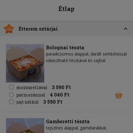
Étlap
Étterem sztárjai
Bolognai tészta
paradicsomos alappal, darált sertéshússal
választható tésztával és sajttal
3 590 Ft
mozzarellával
4 040 Ft
parmezánnal
3 590 Ft
sajt nélkül
Gamberetti tészta
tejszínes alappal, garnélarákkal,