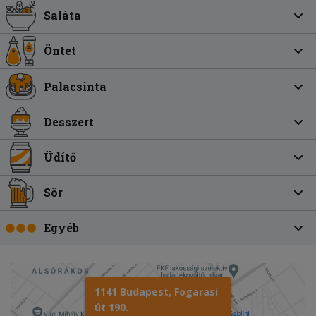
Saláta
Öntet
Palacsinta
Desszert
Üdítő
Sör
Egyéb
1141 Budapest, Fogarasi
út 190.