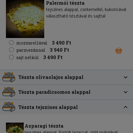
Palermói tészta
tejszínes alappal, csirkemellel, kukoricával
választható tésztával és sajttal
3 490 Ft
mozzarellával
3 940 Ft
parmezánnal
3 490 Ft
sajt nélkül
Tészta olívaolajos alappal
Tészta paradicsomos alappal
Tészta tejszínes alappal
Asparagi tészta
tejszínes alappal, füstölt lazaccal, zöld spárgával