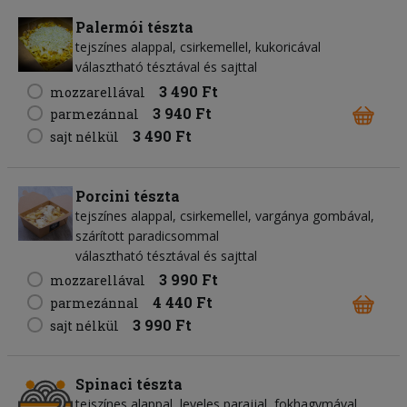
Palermói tészta
tejszínes alappal, csirkemellel, kukoricával
választható tésztával és sajttal
3 490 Ft
mozzarellával
3 940 Ft
parmezánnal
3 490 Ft
sajt nélkül
Porcini tészta
tejszínes alappal, csirkemellel, vargánya gombával,
szárított paradicsommal
választható tésztával és sajttal
3 990 Ft
mozzarellával
4 440 Ft
parmezánnal
3 990 Ft
sajt nélkül
Spinaci tészta
tejszínes alappal, leveles parajjal, fokhagymával