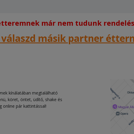
 étteremnek már nem tudunk rendelést
 válaszd másik partner étte
lynek kínálatában megtalálható
, köret, öntet, üdítő, shake és
 online pár kattintással!