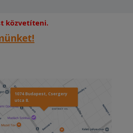
 közvetíteni.
rmünket!
1074 Budapest, Csergery
utca 8.