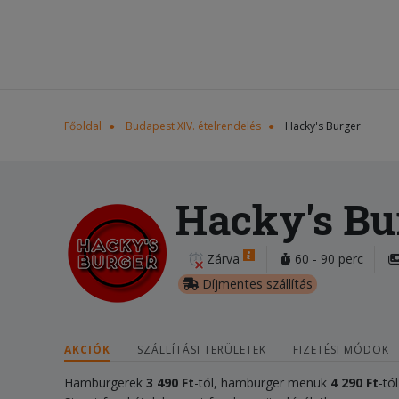
Főoldal
Budapest XIV. ételrendelés
Hacky's Burger
Hacky's Bu
Zárva
60 - 90 perc
Díjmentes szállítás
AKCIÓK
SZÁLLÍTÁSI TERÜLETEK
FIZETÉSI MÓDOK
Hamburgerek
3 490 Ft
-tól, hamburger menük
4 290 Ft
-tól