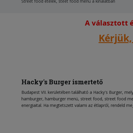
Street food ételek, steet food menü a kínálatban
A választott
Kérjük,
Hacky's Burger ismertető
Budapest VII. kerületében található a Hacky's Burger, me
hamburger, hamburger menü, street food, street food menü
energiaital. Ha megtetszett valami az étlapról, rendeld meg