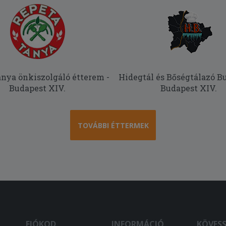
nya önkiszolgáló étterem -
Hidegtál és Bőségtálazó Bu
Budapest XIV.
Budapest XIV.
TOVÁBBI ÉTTERMEK
FIÓKOD
INFORMÁCIÓ
KÖVES