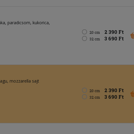
nka
paradicsom
kukorica
2 390 Ft
20 cm
3 690 Ft
32 cm
ragu
mozzarella sajt
2 390 Ft
20 cm
3 690 Ft
32 cm