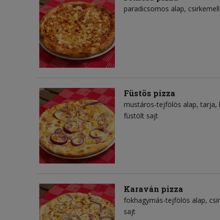
paradicsomos alap
csirkemell
Füstös pizza
mustáros-tejfölös alap
tarja
füstölt sajt
Karaván pizza
fokhagymás-tejfölös alap
csi
sajt