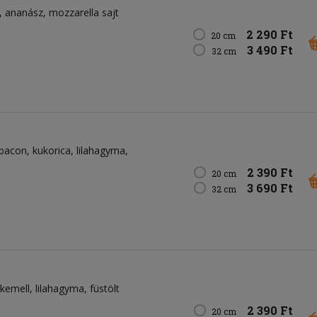
ananász
mozzarella sajt
2 290 Ft
20 cm
3 490 Ft
32 cm
bacon
kukorica
lilahagyma
2 390 Ft
20 cm
3 690 Ft
32 cm
rkemell
lilahagyma
füstölt
2 390 Ft
20 cm