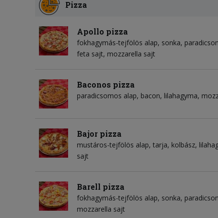
Pizza
Apollo pizza
fokhagymás-tejfölös alap
sonka
paradicso
feta sajt
mozzarella sajt
Baconos pizza
paradicsomos alap
bacon
lilahagyma
mozza
Bajor pizza
mustáros-tejfölös alap
tarja
kolbász
lilah
sajt
Barell pizza
fokhagymás-tejfölös alap
sonka
paradicso
mozzarella sajt