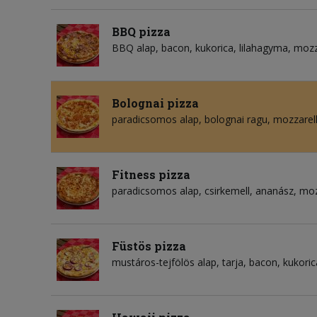
BBQ pizza
BBQ alap
bacon
kukorica
lilahagyma
mozza
Bolognai pizza
paradicsomos alap
bolognai ragu
mozzarell
Fitness pizza
paradicsomos alap
csirkemell
ananász
moz
Füstös pizza
mustáros-tejfölös alap
tarja
bacon
kukoric