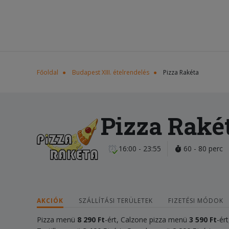
Főoldal
Budapest XIII. ételrendelés
Pizza Rakéta
Pizza Raké
16:00 - 23:55
60 - 80 perc
AKCIÓK
SZÁLLÍTÁSI TERÜLETEK
FIZETÉSI MÓDOK
Pizza menü
8 290 Ft
-ért, Calzone pizza menü
3 590 Ft
-ér