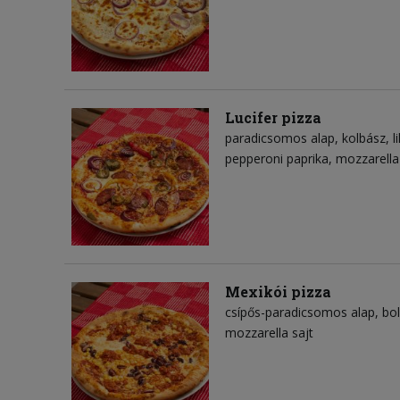
Lucifer pizza
paradicsomos alap
kolbász
l
pepperoni paprika
mozzarella
Mexikói pizza
csípős-paradicsomos alap
bo
mozzarella sajt