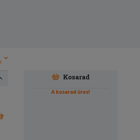
a
Kosarad
A kosarad üres!