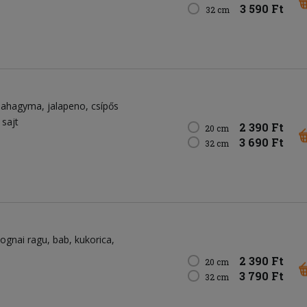
3 590 Ft
32 cm
ilahagyma
jalapeno
csípős
 sajt
2 390 Ft
20 cm
3 690 Ft
32 cm
lognai ragu
bab
kukorica
2 390 Ft
20 cm
3 790 Ft
32 cm