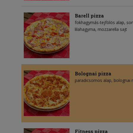
Barell pizza
fokhagymás-tejfölös alap
so
lilahagyma
mozzarella sajt
Bolognai pizza
paradicsomos alap
bolognai 
Fitness pizza