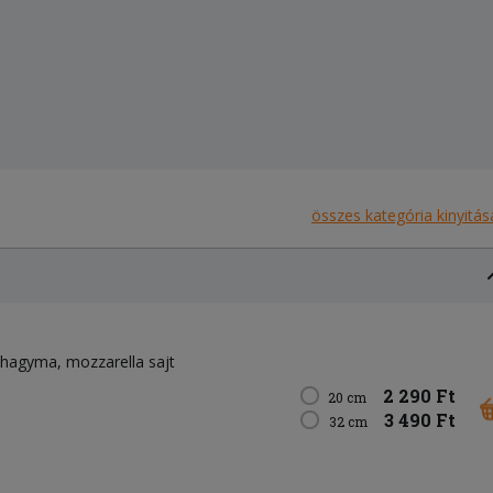
összes kategória kinyitás
lahagyma
mozzarella sajt
2 290 Ft
20 cm
3 490 Ft
32 cm