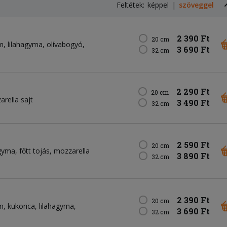
Feltétek:
képpel
szöveggel
2 390 Ft
20 cm
m
lilahagyma
olívabogyó
3 690 Ft
32 cm
2 290 Ft
20 cm
rella sajt
3 490 Ft
32 cm
2 590 Ft
20 cm
agyma
főtt tojás
mozzarella
3 890 Ft
32 cm
2 390 Ft
20 cm
m
kukorica
lilahagyma
3 690 Ft
32 cm