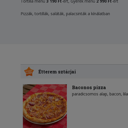
Tortilla menü
3 190 Ft
-ért, Gyerek menü
2 990 Ft
-ért
Pizzák, tortillák, saláták, palacsinták a kínálatban
Étterem sztárjai
Baconos pizza
paradicsomos alap
bacon
li