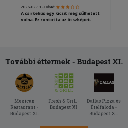
2026-02-11 - Dávid:
A csirkehús egy kicsit még sűlhetett
volna. Ez rontotta az összképet.
2025-08-30 - Endre:
A gyros nagyon finom volt viszont a
kiszállítás 1 óra 40 percbe került, ezért
vettem le 1 csillagot
További éttermek - Budapest XI.
Mexican
Fresh & Grill -
Dallas Pizza és
Restaurant -
Budapest XI.
Ételfaloda -
Budapest XI.
Budapest XI.