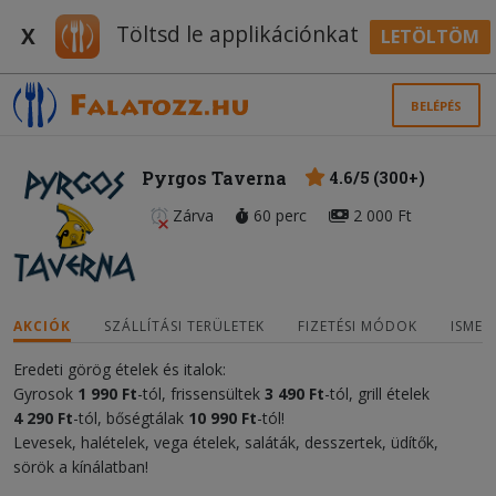
Töltsd le applikációnkat
X
LETÖLTÖM
BELÉPÉS
Pyrgos Taverna
4.6/5 (300+)
Zárva
60 perc
2 000 Ft
AKCIÓK
SZÁLLÍTÁSI TERÜLETEK
FIZETÉSI MÓDOK
ISMER
Eredeti görög ételek és italok:
Gyrosok
1 990 Ft
-tól, frissensültek
3 490 Ft
-tól, grill ételek
4 290 Ft
-tól, bőségtálak
10 990 Ft
-tól!
Levesek, halételek, vega ételek, saláták, desszertek, üdítők,
sörök a kínálatban!