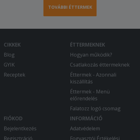
TOVÁBBI ÉTTERMEK
CIKKEK
ÉTTERMEKNEK
Blog
Hogyan működik?
GYIK
Csatlakozás éttermeknek
Receptek
Éttermek - Azonnali
kiszállítás
Éttermek - Menü
előrendelés
Falatozz logó csomag
FIÓKOD
INFORMÁCIÓ
Bejelentkezés
Adatvédelem
Regisztráció
Fogyasztói Értékelési