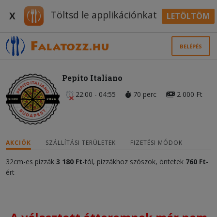
Töltsd le applikációnkat
X
LETÖLTÖM
BELÉPÉS
Pepito Italiano
22:00 - 04:55
70 perc
2 000 Ft
AKCIÓK
SZÁLLÍTÁSI TERÜLETEK
FIZETÉSI MÓDOK
32cm-es pizzák
3 180 Ft
-tól, pizzákhoz szószok, öntetek
760 Ft
-
ért