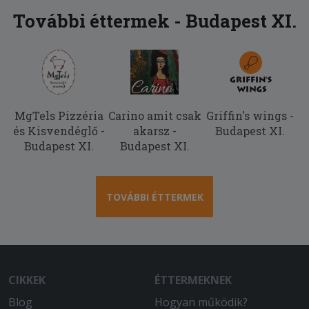
További éttermek - Budapest XI.
MgTels Pizzéria
Carino amit csak
Griffin's wings -
és Kisvendéglő -
akarsz -
Budapest XI.
Budapest XI.
Budapest XI.
TOVÁBBI ÉTTERMEK
CIKKEK
ÉTTERMEKNEK
Blog
Hogyan működik?