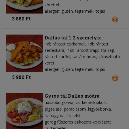
körettel
allergén: glutén, tejtermék, tojás
3 880 Ft
Dallas tál 1-2 személyre
1db rántott csirkemell, 1db rántott
sertéskaraj, 1db rántott trappista sajt,
rántott karfiol, tartármártás, választható
köret
allergén: glutén, tejtermék, tojás
5 980 Ft
Gyros tál Dallas módra
hasábburgonya
csirkemellcsíkok
jégsaláta
paradicsom
kígyóuborka
lilahagyma
tzatziki
görög fűszeres csíkozott-kockázott
csirkemellel