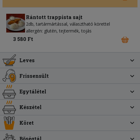
Rántott trappista sajt
2db, tartármártással, választható körettel
allergén: glutén, tejtermék, tojás
3 580 Ft
Leves
Frissensült
Egytálétel
Készétel
Köret
Bőségtál