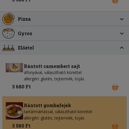
Pizza
Gyros
Előétel
Rántott camembert sajt
áfonyával, választható körettel
allergén: glutén, tejtermék, tojás
3 680 Ft
Rántott gombafejek
tartármártással, választható körettel
allergén: glutén, tejtermék, tojás
3 580 Ft