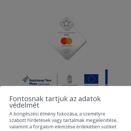
Fontosnak tartjuk az adatok
védelmét
A böngészési élmény fokozása, a személyre
2010-2026 Copyright - Falatozz.hu - Diston-line Kft.
szabott hirdetések vagy tartalmak megjelenítése,
valamint a forgalom elemzése érdekében sütiket
Pizza, gyros, hamburger, menük kedvező áron, egy helyen az összes