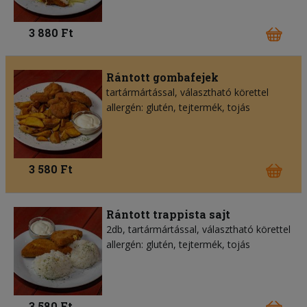
3 880 Ft
Rántott gombafejek
tartármártással, választható körettel
allergén: glutén, tejtermék, tojás
3 580 Ft
Rántott trappista sajt
2db, tartármártással, választható körettel
allergén: glutén, tejtermék, tojás
3 580 Ft