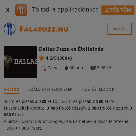
Töltsd le applikációnkat
X
LETÖLTÖM
BELÉPÉS
Dallas Pizza és Ételfaloda
4.6/5 (300+)
Zárva
60 perc
2 980 Ft
AKCIÓK
SZÁLLÍTÁSI TERÜLETEK
FIZETÉSI MÓDOK
32cm-es pizzák
3 780 Ft
-tól, 52cm-es pizzák
7 98
0 Ft
-
tól
Frissensültek körettel
3 480 Ft
-tól, tészták
2 980 Ft
-tól, rizottók
3
080
Ft
-ért
A pizzák
sajttal töltött szegéllyel
is kérhetőek a plusz feltéteknél
+800/+1 000 Ft-ért.