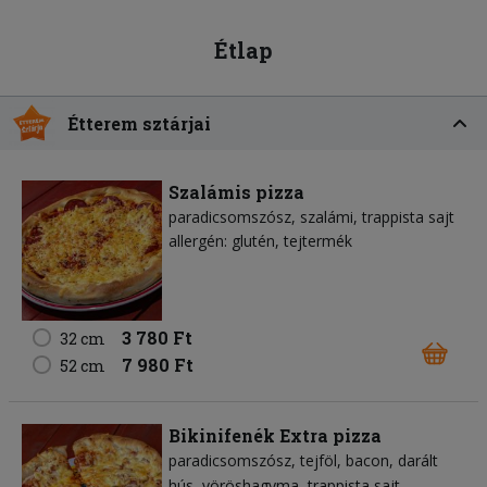
Étlap
Étterem sztárjai
Szalámis pizza
paradicsomszósz
szalámi
trappista sajt
allergén: glutén, tejtermék
3 780 Ft
32 cm
7 980 Ft
52 cm
Bikinifenék Extra pizza
paradicsomszósz
tejföl
bacon
darált
hús
vöröshagyma
trappista sajt