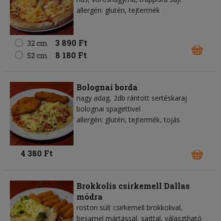
allergén: glutén, tejtermék
3 890 Ft
32 cm
8 180 Ft
52 cm
Bolognai borda
nagy adag, 2db rántott sertéskaraj
bolognai spagettivel
allergén: glutén, tejtermék, tojás
4 380 Ft
Brokkolis csirkemell Dallas
módra
roston sült csirkemell brokkolival,
besamel mártással, sajttal, választható