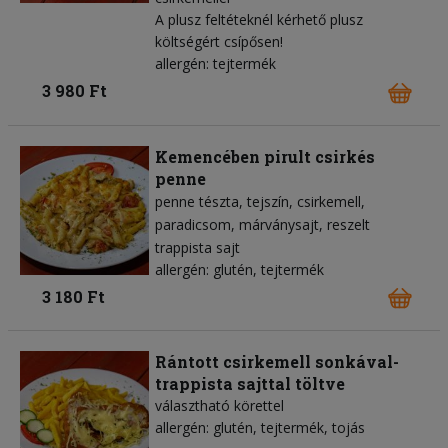
A plusz feltéteknél kérhető plusz
költségért csípősen!
allergén: tejtermék
3 980 Ft
Kemencében pirult csirkés
penne
penne tészta
tejszín
csirkemell
paradicsom
márványsajt
reszelt
trappista sajt
allergén: glutén, tejtermék
3 180 Ft
Rántott csirkemell sonkával-
trappista sajttal töltve
választható körettel
allergén: glutén, tejtermék, tojás