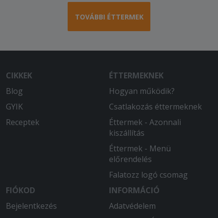
TOVÁBBI ÉTTERMEK
CIKKEK
ÉTTERMEKNEK
Blog
Hogyan működik?
GYIK
Csatlakozás éttermeknek
Receptek
Éttermek - Azonnali
kiszállítás
Éttermek - Menü
előrendelés
Falatozz logó csomag
FIÓKOD
INFORMÁCIÓ
Bejelentkezés
Adatvédelem