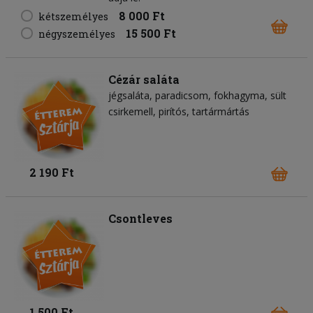
8 000 Ft
kétszemélyes
15 500 Ft
négyszemélyes
Cézár saláta
jégsaláta
paradicsom
fokhagyma
sült
csirkemell
pirítós
tartármártás
2 190 Ft
Csontleves
1 500 Ft