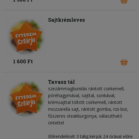
Sajtkrémleves
1 600 Ft
Tavasz tál
szezámmagbundás rántott csirkemell,
póréhagymával, sajttal, sonkával,
krémsajttal töltött csirkemell, rántott
mozzarella sajt, rántott gomba, rizi-bizi,
fűszeres steakburgonya, választható
öntettel
Előrendelését 3 tálig kérjük 24 órával előre