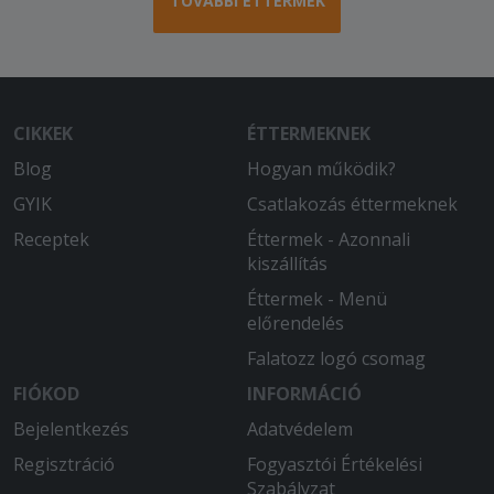
TOVÁBBI ÉTTERMEK
CIKKEK
ÉTTERMEKNEK
Blog
Hogyan működik?
GYIK
Csatlakozás éttermeknek
Receptek
Éttermek - Azonnali
kiszállítás
Éttermek - Menü
előrendelés
Falatozz logó csomag
FIÓKOD
INFORMÁCIÓ
Bejelentkezés
Adatvédelem
Regisztráció
Fogyasztói Értékelési
Szabályzat