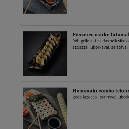
Fűszeres csirke futoma
9db grillezett csirkemellcsíko
szósszal, uborkával, salátával
Hosomaki combo teker
20db lazaccal, surimivel, ubork