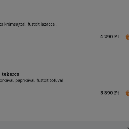
s krémsajttal, füstölt lazaccal,
4 290 Ft
 tekercs
rkával, paprikával, füstölt tofuval
3 890 Ft