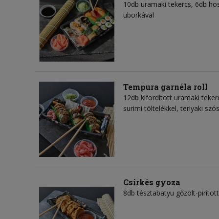
10db uramaki tekercs, 6db hoso
uborkával
Tempura garnéla roll
12db kifordított uramaki teke
surimi töltelékkel, teriyaki szó
Csirkés gyoza
8db tésztabatyu gőzölt-pirított