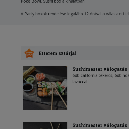
Poké Bowl, Sushi box a kínálatban
A Party boxok rendelése legalább 12 órával a választott id
Étterem sztárjai
Sushimester válogatás
6db california tekercs, 6db hos
lazaccal
Sushimester válogatás