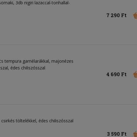
maki, 3db nigiri lazaccal-tonhallal-
7 290 Ft
rcs tempura garnélarákkal, majonézes
sszal, édes chiliszósszal
4 690 Ft
 csirkés töltelékkel, édes chiliszósszal
3 590 Ft