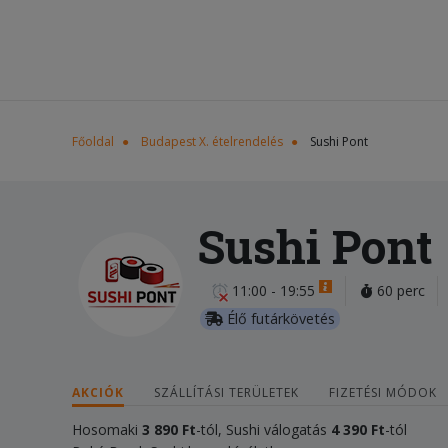
Főoldal
Budapest X. ételrendelés
Sushi Pont
Sushi Pont
11:00 - 19:55
60 perc
Élő futárkövetés
AKCIÓK
SZÁLLÍTÁSI TERÜLETEK
FIZETÉSI MÓDOK
Hosomaki
3 890 Ft
-tól, Sushi válogatás
4 390 Ft
-tól