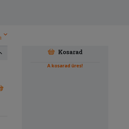
a
Kosarad
A kosarad üres!