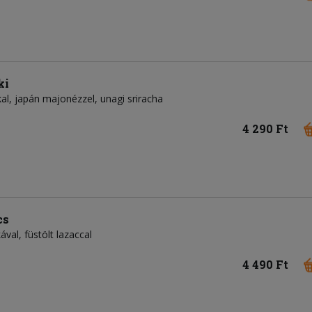
ki
kkal, japán majonézzel, unagi sriracha
4 290 Ft
cs
ával, füstölt lazaccal
4 490 Ft