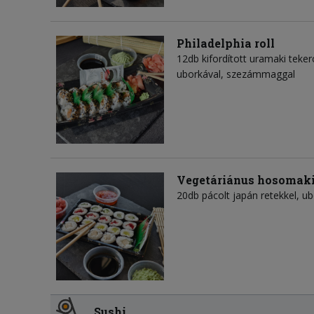
Philadelphia roll
12db kifordított uramaki tekerc
uborkával, szezámmaggal
Vegetáriánus hosomaki
20db pácolt japán retekkel, ubo
Sushi