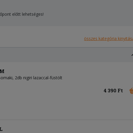
őpont előtt lehetséges!
összes kategória kinyitás
 M
omaki, 2db nigiri lazaccal-füstölt
4 390 Ft
 L