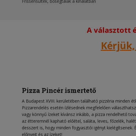
Frissensültek, bőségtálak a kínálatban
A választott
Kérjük,
Pizza Pincér ismertető
A Budapest XVIII. kerületében található pizzéria minden étk
Pizzarendelés esetén ízlésednek megfelelően választhatsz
vagy könnyű ízeket kívánsz inkább, a pizza rendelhető tov
az étteremnél kapható előétel, saláta, leves, főzelék, hal
desszert is, hogy minden fogyasztói igényt kielégítsenek. É
előnyeit és az ízeket!