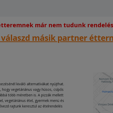
 étteremnek már nem tudunk rendelést
 válaszd másik partner étte
ezésénél kiváló alternatívákat nyújthat.
, hogy vegetáriánus vagy húsos, csípős
ábbá több méretben is. A pizzák mellett
étel, vegetáriánus étel, gyermek menü és
lvezd rajtunk keresztül az ételrendelés