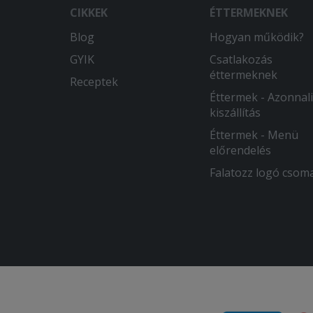
CIKKEK
ÉTTERMEKNEK
Blog
Hogyan működik?
GYIK
Csatlakozás
éttermeknek
Receptek
Éttermek - Azonnali
kiszállítás
Éttermek - Menü
előrendelés
Falatozz logó csom