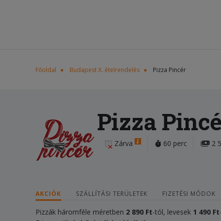
Főoldal
Budapest X. ételrendelés
Pizza Pincér
Pizza Pincé
Zárva
60 perc
2 5
AKCIÓK
SZÁLLÍTÁSI TERÜLETEK
FIZETÉSI MÓDOK
Pizzák háromféle méretben
2 890 Ft
-tól, levesek
1 490 Ft