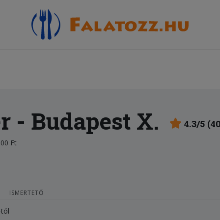
r
- Budapest X.
4.3/5 (4
00 Ft
ISMERTETŐ
-tól