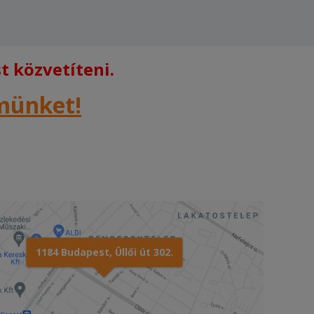
 közvetíteni.
rmünket!
1184 Budapest, Üllői út 302.