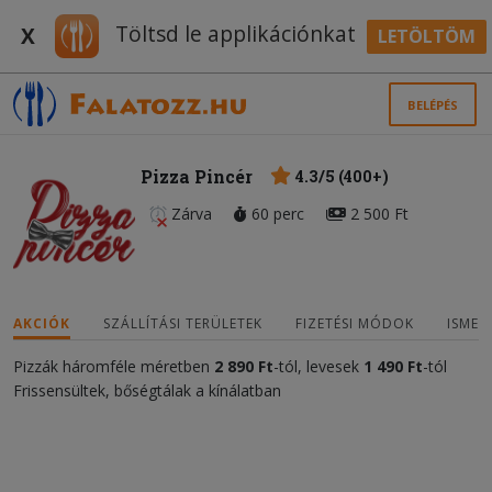
Töltsd le applikációnkat
X
LETÖLTÖM
BELÉPÉS
Pizza Pincér
4.3/5 (400+)
Zárva
60 perc
2 500 Ft
AKCIÓK
SZÁLLÍTÁSI TERÜLETEK
FIZETÉSI MÓDOK
ISMER
Pizzák háromféle méretben
2 890 Ft
-tól, levesek
1 490 Ft
-tól
Frissensültek, bőségtálak a kínálatban