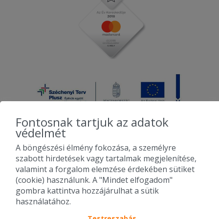
Fontosnak tartjuk az adatok
védelmét
A böngészési élmény fokozása, a személyre
2010-2026 Copyright - Falatozz.hu - Diston-line Kft.
szabott hirdetések vagy tartalmak megjelenítése,
valamint a forgalom elemzése érdekében sütiket
Pizza, gyros, hamburger, menük kedvező áron, egy helyen az összes
(cookie) használunk. A "Mindet elfogadom"
étterem ajánlata.
gombra kattintva hozzájárulhat a sütik
használatához.
Testreszabás