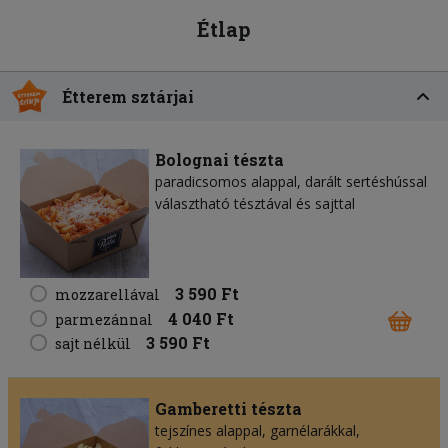
Étlap
Étterem sztárjai
Bolognai tészta
paradicsomos alappal, darált sertéshússal
választható tésztával és sajttal
3 590 Ft
mozzarellával
4 040 Ft
parmezánnal
3 590 Ft
sajt nélkül
Gamberetti tészta
tejszínes alappal, garnélarákkal,