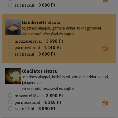
3 090 Ft
sajt nélkül
Gamberetti tészta
tejszínes alappal, garnélarákkal, fokhagymával
választható tésztával és sajttal
3 690 Ft
mozzarellával
4 140 Ft
parmezánnal
3 690 Ft
sajt nélkül
Gladiátor tészta
tejszínes alappal, kolbásszal, vörös cheddar sajttal,
jalapenoval
választható tésztával és sajttal
3 890 Ft
mozzarellával
4 340 Ft
parmezánnal
3 890 Ft
sajt nélkül