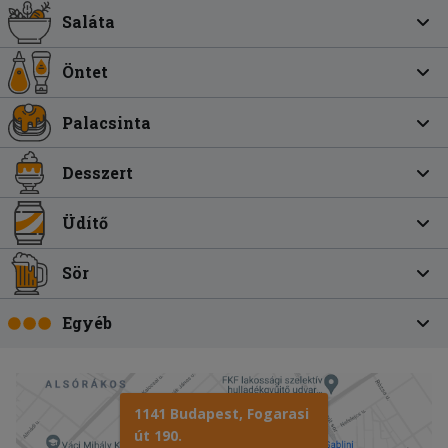
Saláta
Öntet
Palacsinta
Desszert
Üdítő
Sör
Egyéb
1141 Budapest, Fogarasi
út 190.