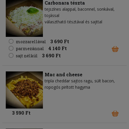
Carbonara tészta
tejszínes alappal, baconnel, sonkával,
tojással
választható tésztával és sajttal
3 690 Ft
mozzarellával
4 140 Ft
parmezánnal
3 690 Ft
sajt nélkül
Mac and cheese
tripla cheddar sajtos ragu, sült bacon,
ropogós pirított hagyma
3 590 Ft