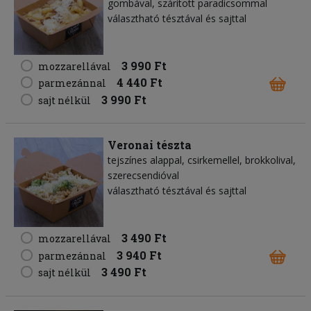
gombával, szárított paradicsommal
választható tésztával és sajttal
3 990 Ft
mozzarellával
4 440 Ft
parmezánnal
3 990 Ft
sajt nélkül
Veronai tészta
tejszínes alappal, csirkemellel, brokkolival,
szerecsendióval
választható tésztával és sajttal
3 490 Ft
mozzarellával
3 940 Ft
parmezánnal
3 490 Ft
sajt nélkül