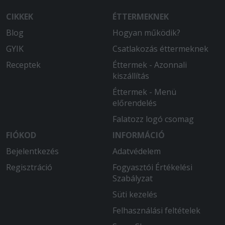
A leadott rendeléstől a kiszállításig 2
CIKKEK
ÉTTERMEKNEK
óra telt el. Rendelésemet 1125-kor
Blog
Hogyan működik?
adtam le a Peters Pasta nyugtáján 1235
szerepel majd a futár 1330 érkezett.
GYIK
Csatlakozás éttermeknek
Többszöri telefonhívás után előkerült a
Receptek
Éttermek - Azonnali
futár és étel. Az étteremből az a válasz,
kiszállítás
hogy messze a 13. kerület az elég
érdekes erre azt tudom reagálni akkor
Éttermek - Menü
nem kell ide kiszállítani és a kliensen
előrendelés
hírdetni.
Falatozz logó csomag
2025-09-17 - :
FIÓKOD
INFORMÁCIÓ
Gyors, precíz, udvarias
Bejelentkezés
Adatvédelem
Regisztráció
2025-09-16 - Magdolna:
Fogyasztói Értékelési
Az étel jó volt. A szállítás kritikán aluli.
Szabályzat
2,5 órát kellett várnom. A Peters pasta
Süti kezelés
szállítója közölte, hogy a 13. Ker.-be
Felhasználási feltételek
már nem szállítanak. Jó lenne ha
egyeztetnének a cégekkel nem a