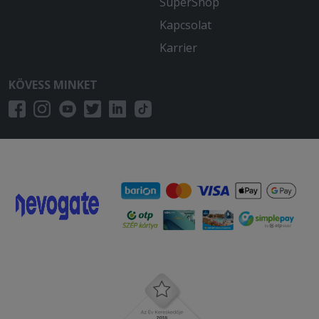
SuperShop
vevőnek kéne a nem tisztázott
Kapcsolat
részletek miatt a pénzéért szenvednie.
Karrier
2025-09-14 - Pál:
Finom volt az étel. Gyors volt a
KÖVESS MINKET
kiszállítás. Elégedett vagyok.
2025-09-07 - Majsai:
2ora alatt sikerult kihozni
2025-08-25 - Krisztina:
Most először csalódtam. Sokat
vártunk, hideg és meredt volt a pizza.
Kidobott pènz volt...
2025-08-16 - Pál:
Finom volt a pizza. Elégedett vagyok a
szolgáltatással.
2025-08-13 - Krisztina: