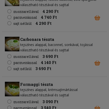
választható tésztával és sajttal
4 290 Ft
mozzarellával
4 740 Ft
parmezánnal
4 290 Ft
sajt nélkül
Carbonara tészta
tejszínes alappal, baconnel, sonkával, tojással
választható tésztával és sajttal
3 690 Ft
mozzarellával
4 140 Ft
parmezánnal
3 690 Ft
sajt nélkül
Formaggi tészta
tejszínes alappal, krémsajtmártással
választható tésztával és sajttal
3 090 Ft
mozzarellával
3 540 Ft
parmezánnal