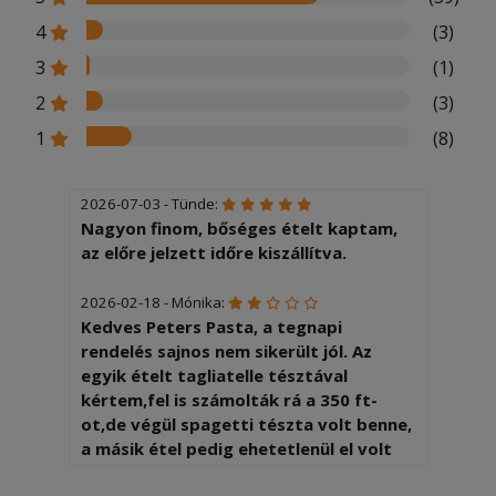
4
(3)
3
(1)
2
(3)
1
(8)
2026-07-03 - Tünde:
Nagyon finom, bőséges ételt kaptam,
az előre jelzett időre kiszállítva.
2026-02-18 - Mónika:
Kedves Peters Pasta, a tegnapi
rendelés sajnos nem sikerült jól. Az
egyik ételt tagliatelle tésztával
kértem,fel is számolták rá a 350 ft-
ot,de végül spagetti tészta volt benne,
a másik étel pedig ehetetlenül el volt
sózva -( Ilyen még nem történt...biztos