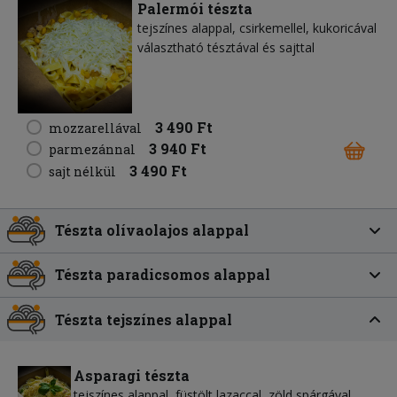
Palermói tészta
tejszínes alappal, csirkemellel, kukoricával
választható tésztával és sajttal
3 490 Ft
mozzarellával
3 940 Ft
parmezánnal
3 490 Ft
sajt nélkül
Tészta olívaolajos alappal
Tészta paradicsomos alappal
Tészta tejszínes alappal
Asparagi tészta
tejszínes alappal, füstölt lazaccal, zöld spárgával