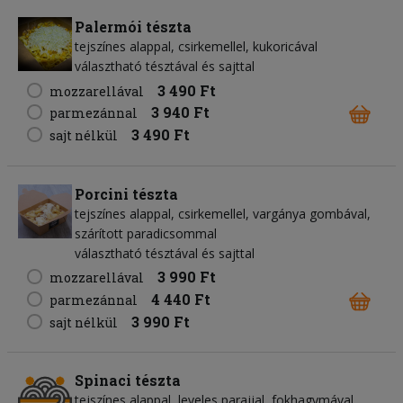
Palermói tészta
tejszínes alappal, csirkemellel, kukoricával
választható tésztával és sajttal
3 490 Ft
mozzarellával
3 940 Ft
parmezánnal
3 490 Ft
sajt nélkül
Porcini tészta
tejszínes alappal, csirkemellel, vargánya gombával,
szárított paradicsommal
választható tésztával és sajttal
3 990 Ft
mozzarellával
4 440 Ft
parmezánnal
3 990 Ft
sajt nélkül
Spinaci tészta
tejszínes alappal, leveles parajjal, fokhagymával