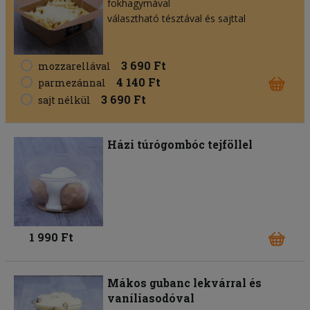
fokhagymával
választható tésztával és sajttal
3 690 Ft
mozzarellával
4 140 Ft
parmezánnal
3 690 Ft
sajt nélkül
Házi túrógombóc tejföllel
1 990 Ft
Mákos gubanc lekvárral és
vaníliasodóval