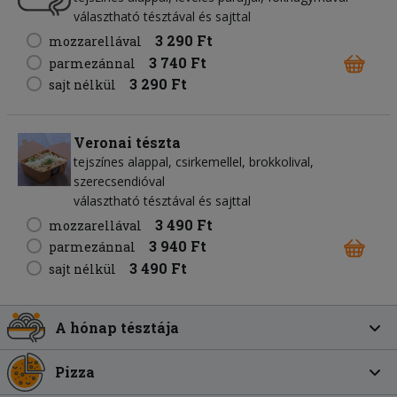
választható tésztával és sajttal
3 290 Ft
mozzarellával
3 740 Ft
parmezánnal
3 290 Ft
sajt nélkül
Veronai tészta
tejszínes alappal, csirkemellel, brokkolival,
szerecsendióval
választható tésztával és sajttal
3 490 Ft
mozzarellával
3 940 Ft
parmezánnal
3 490 Ft
sajt nélkül
A hónap tésztája
Pizza