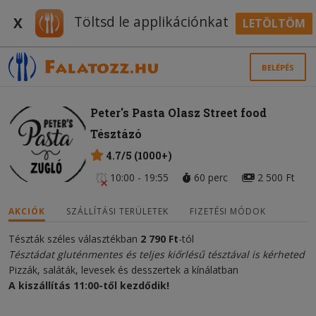
Töltsd le applikációnkat
X
LETÖLTÖM
BELÉPÉS
Peter's Pasta Olasz Street food
Tésztázó
4.7/5 (1000+)
10:00 - 19:55
60 perc
2 500 Ft
AKCIÓK
SZÁLLÍTÁSI TERÜLETEK
FIZETÉSI MÓDOK
Tészták széles választékban
2
790
Ft
-tól
Tésztádat gluténmentes és teljes kiőrlésű tésztával is kérheted
Pizzák, saláták, levesek és desszertek a kínálatban
A kiszállítás 11:00-től kezdődik!