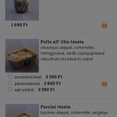
1 690 Ft
Pollo all' Olio tészta
olívaolajos alappal, csirkemellel,
fokhagymával, darált csípőspaprikával
választható tésztával és sajttal
3 390 Ft
mozzarellával
3 840 Ft
parmezánnal
3 390 Ft
sajt nélkül
Porcini tészta
tejszínes alappal, csirkemellel, vargánya