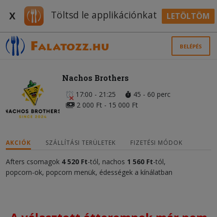
Töltsd le applikációnkat
X
LETÖLTÖM
BELÉPÉS
Nachos Brothers
17:00 - 21:25
45 - 60 perc
2 000 Ft - 15 000 Ft
AKCIÓK
SZÁLLÍTÁSI TERÜLETEK
FIZETÉSI MÓDOK
Afters csomagok
4 520 Ft
-tól, nachos
1 560 Ft
-tól,
popcorn-ok, popcorn menük, édességek a kínálatban