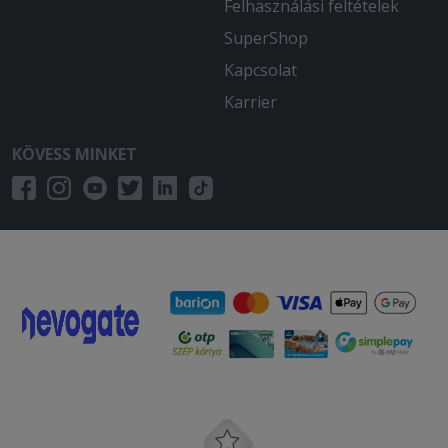
Felhasználási feltételek
SuperShop
Kapcsolat
Karrier
KÖVESS MINKET