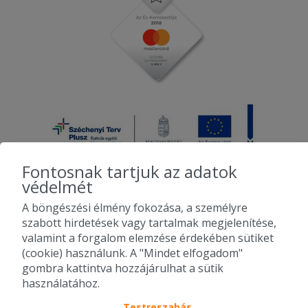
Fontosnak tartjuk az adatok
védelmét
A böngészési élmény fokozása, a személyre
2010-2026 Copyright - Falatozz.hu - Diston-line Kft.
szabott hirdetések vagy tartalmak megjelenítése,
valamint a forgalom elemzése érdekében sütiket
Pizza, gyros, hamburger, menük kedvező áron, egy helyen az összes
(cookie) használunk. A "Mindet elfogadom"
étterem ajánlata.
gombra kattintva hozzájárulhat a sütik
használatához.
Testreszabás