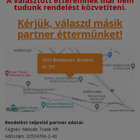
A választott étteremnek már nem
tudunk rendelést közvetíteni.
Kérjük, válaszd másik
partner éttermünket!
1021 Budapest, Budenz
út 7/C
Rendelést teljesítő partner adatai:
Cégnév: Melodic Trade Kft.
Adószám: 32534706-2-43