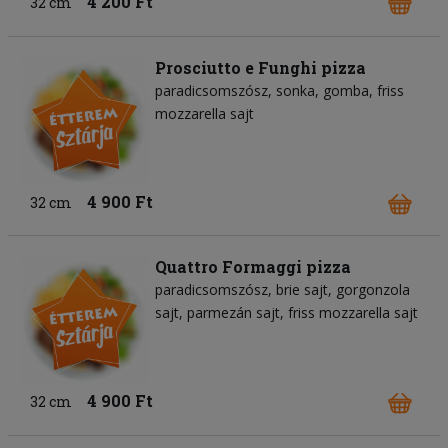
4 200 Ft
32 cm
Prosciutto e Funghi pizza
paradicsomszósz
sonka
gomba
friss
mozzarella sajt
4 900 Ft
32 cm
Quattro Formaggi pizza
paradicsomszósz
brie sajt
gorgonzola
sajt
parmezán sajt
friss mozzarella sajt
4 900 Ft
32 cm