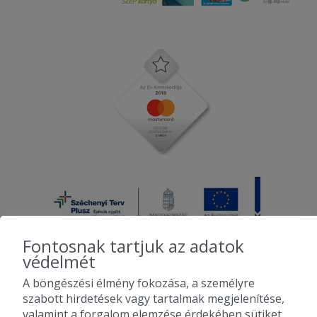
Fontosnak tartjuk az adatok
védelmét
A böngészési élmény fokozása, a személyre
2010-2026 Copyright - Falatozz.hu - Diston-line Kft.
szabott hirdetések vagy tartalmak megjelenítése,
valamint a forgalom elemzése érdekében sütiket