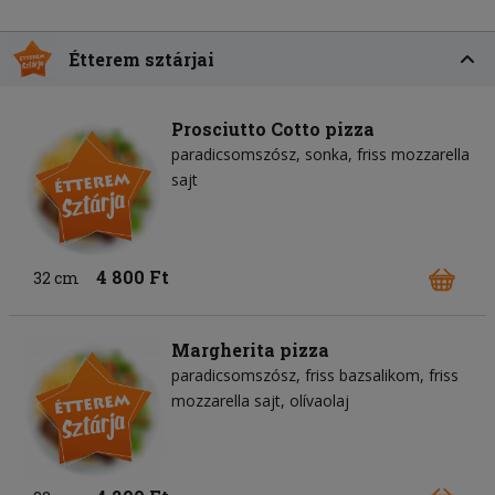
Étterem sztárjai
Prosciutto Cotto pizza
paradicsomszósz
sonka
friss mozzarella
sajt
4 800 Ft
32 cm
Margherita pizza
paradicsomszósz
friss bazsalikom
friss
mozzarella sajt
olívaolaj