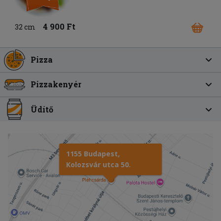
4 900 Ft
32 cm
Pizza
Pizzakenyér
Üdítő
1155 Budapest,
Kolozsvár utca 50.