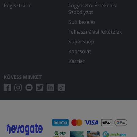
Regisztráció
Fogyasztói Értékelési
Szabályzat
Süti kezelés
Felhasználási feltételek
SuperShop
Kapcsolat
Karrier
KÖVESS MINKET