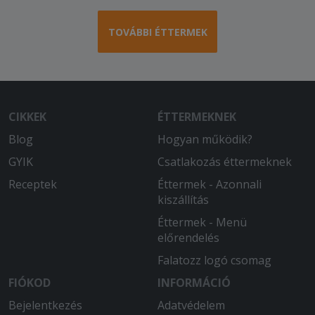
TOVÁBBI ÉTTERMEK
CIKKEK
ÉTTERMEKNEK
Blog
Hogyan működik?
GYIK
Csatlakozás éttermeknek
Receptek
Éttermek - Azonnali
kiszállítás
Éttermek - Menü
előrendelés
Falatozz logó csomag
FIÓKOD
INFORMÁCIÓ
Bejelentkezés
Adatvédelem