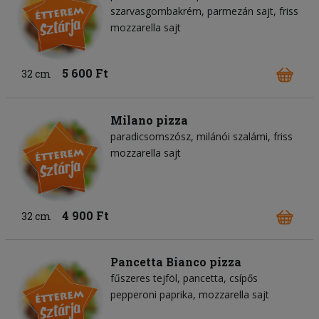
szarvasgombakrém
parmezán sajt
friss
mozzarella sajt
5 600 Ft
32 cm
Milano pizza
paradicsomszósz
milánói szalámi
friss
mozzarella sajt
4 900 Ft
32 cm
Pancetta Bianco pizza
fűszeres tejföl
pancetta
csípős
pepperoni paprika
mozzarella sajt