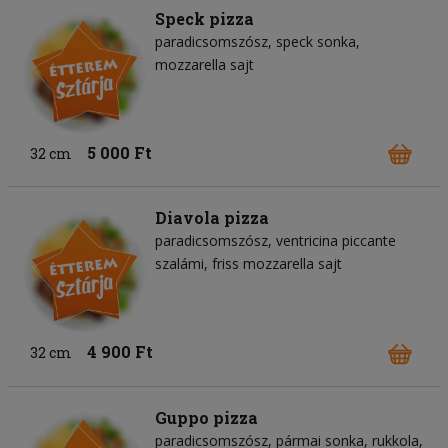
Speck pizza
paradicsomszósz
speck sonka
mozzarella sajt
5 000 Ft
32 cm
Diavola pizza
paradicsomszósz
ventricina piccante
szalámi
friss mozzarella sajt
4 900 Ft
32 cm
Guppo pizza
paradicsomszósz
pármai sonka
rukkola