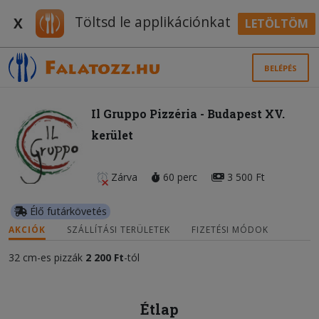
Töltsd le applikációnkat
X
LETÖLTÖM
BELÉPÉS
Il Gruppo Pizzéria - Budapest XV.
kerület
Zárva
60 perc
3 500 Ft
Élő futárkövetés
AKCIÓK
SZÁLLÍTÁSI TERÜLETEK
FIZETÉSI MÓDOK
32 cm-es pizzák
2 200 Ft
-tól
Étlap