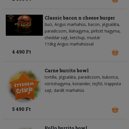
Classic bacon n cheese burger
buci
Angus marhahús
bacon
jégsaláta
paradicsom
lilahagyma
pirított hagyma
cheddar sajt
ketchup
mustár
11dkg Angus marhahússal
4 490 Ft
Carne burrito bowl
tortilla
jégsaláta
paradicsom
kukorica
vöröshagyma
koriander
tejföl
trappista
sajt
darált marhahús
5 490 Ft
Pollo burrito bowl