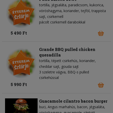
tortilla
jégsaláta
paradicsom
kukorica
vöröshagyma
koriander
tejföl
trappista
sajt
csirkemell
pácolt csirkemell darabokkal
5 490 Ft
Grande BBQ pulled chicken
quesadilla
tortilla
tépett csirkehús
koriander
cheddar sajt
gouda sajt
3 szeletre vágva, BBQ-s pulled
csirkehússal
5 990 Ft
Guacamole cilantro bacon burger
buci
Angus marhahús
bacon
jégsaláta
vöröshagyma
guacamole
rántott