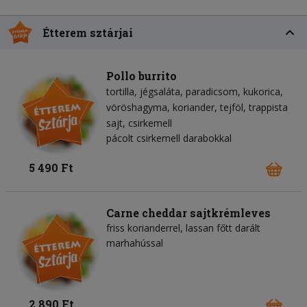
Étterem sztárjai
Pollo burrito
tortilla
jégsaláta
paradicsom
kukorica
vöröshagyma
koriander
tejföl
trappista
sajt
csirkemell
pácolt csirkemell darabokkal
5 490 Ft
Carne cheddar sajtkrémleves
friss korianderrel, lassan főtt darált
marhahússal
2 890 Ft