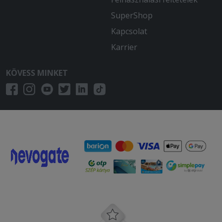
SuperShop
Kapcsolat
Karrier
KÖVESS MINKET