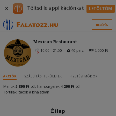
Töltsd le applikációnkat
X
LETÖLTÖM
BELÉPÉS
Mexican Restaurant
10:00 - 21:50
40 perc
2 000 Ft
AKCIÓK
SZÁLLÍTÁSI TERÜLETEK
FIZETÉSI MÓDOK
Menük
5 890
Ft
-tól, hamburgerek
4 290 Ft
-tól
Tortillák, tacok a kínálatban
Étlap