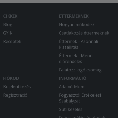
CIKKEK
ÉTTERMEKNEK
Blog
Hogyan működik?
GYIK
Csatlakozás éttermeknek
Receptek
Éttermek - Azonnali
kiszállítás
Éttermek - Menü
előrendelés
Falatozz logó csomag
FIÓKOD
INFORMÁCIÓ
Bejelentkezés
Adatvédelem
Regisztráció
Fogyasztói Értékelési
Szabályzat
Süti kezelés
Felhasználási feltételek