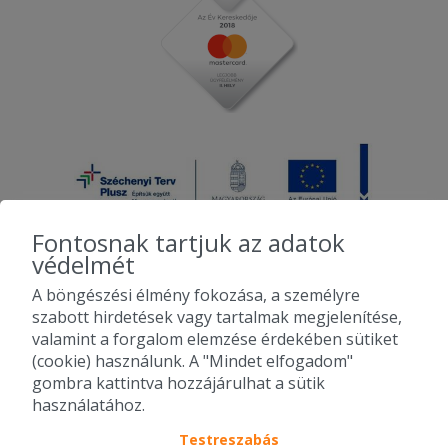
Fontosnak tartjuk az adatok
védelmét
A böngészési élmény fokozása, a személyre
2010-2026 Copyright - Falatozz.hu - Diston-line Kft.
szabott hirdetések vagy tartalmak megjelenítése,
valamint a forgalom elemzése érdekében sütiket
Pizza, gyros, hamburger, menük kedvező áron, egy helyen az összes
(cookie) használunk. A "Mindet elfogadom"
étterem ajánlata.
gombra kattintva hozzájárulhat a sütik
használatához.
Testreszabás