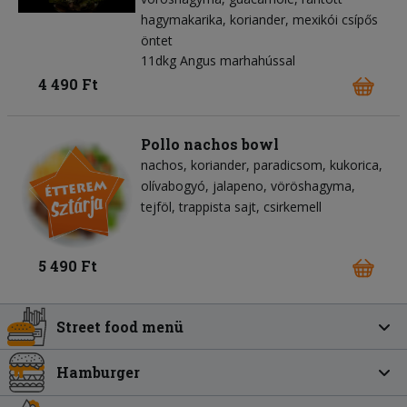
hagymakarika
koriander
mexikói csípős
öntet
11dkg Angus marhahússal
4 490 Ft
Pollo nachos bowl
nachos
koriander
paradicsom
kukorica
olívabogyó
jalapeno
vöröshagyma
tejföl
trappista sajt
csirkemell
5 490 Ft
Street food menü
Hamburger