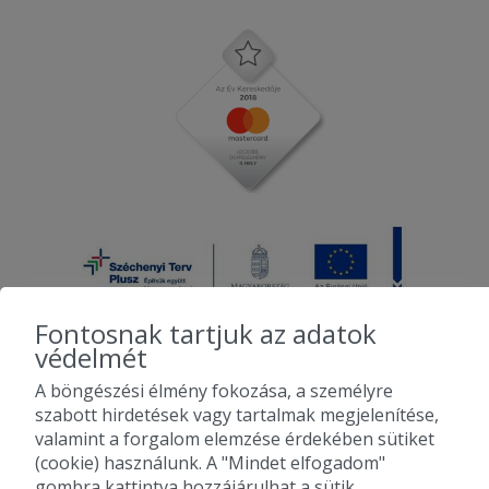
Fontosnak tartjuk az adatok
védelmét
A böngészési élmény fokozása, a személyre
2010-2026 Copyright - Falatozz.hu - Diston-line Kft.
szabott hirdetések vagy tartalmak megjelenítése,
valamint a forgalom elemzése érdekében sütiket
Pizza, gyros, hamburger, menük kedvező áron, egy helyen az összes
(cookie) használunk. A "Mindet elfogadom"
étterem ajánlata.
gombra kattintva hozzájárulhat a sütik