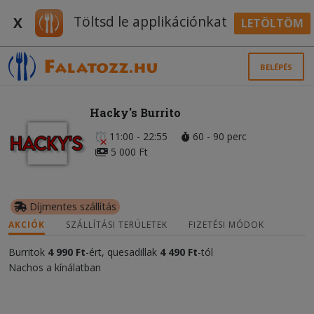
Töltsd le applikációnkat
X
LETÖLTÖM
BELÉPÉS
Hacky's Burrito
11:00 - 22:55
60 - 90 perc
5 000 Ft
Díjmentes szállítás
AKCIÓK
SZÁLLÍTÁSI TERÜLETEK
FIZETÉSI MÓDOK
Burritok
4 990 Ft
-ért, quesadillak
4 490 Ft
-tól
Nachos a kínálatban