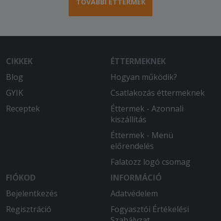
TOVÁBBI ÉTTERMEK
CIKKEK
ÉTTERMEKNEK
Blog
Hogyan működik?
GYIK
Csatlakozás éttermeknek
Receptek
Éttermek - Azonnali
kiszállítás
Éttermek - Menü
előrendelés
Falatozz logó csomag
FIÓKOD
INFORMÁCIÓ
Bejelentkezés
Adatvédelem
Regisztráció
Fogyasztói Értékelési
Szabályzat