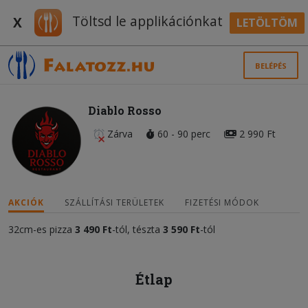
Töltsd le applikációnkat
X
LETÖLTÖM
BELÉPÉS
Diablo Rosso
Zárva
60 - 90 perc
2 990 Ft
AKCIÓK
SZÁLLÍTÁSI TERÜLETEK
FIZETÉSI MÓDOK
32cm-es pizza
3 490 Ft
-tól, tészta
3 590 Ft
-tól
Étlap