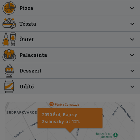
Pizza
Tészta
Öntet
Palacsinta
Desszert
Üdítő
2030 Érd, Bajcsy-
Zsilinszky út 121.