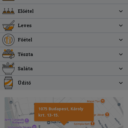
Előétel
Leves
Főétel
Tészta
Saláta
Üdítő
1075 Budapest, Károly
krt. 13-15.