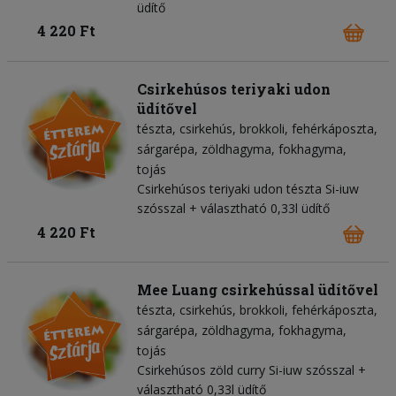
üdítő
4 220 Ft
Csirkehúsos teriyaki udon
üdítővel
tészta
csirkehús
brokkoli
fehérkáposzta
sárgarépa
zöldhagyma
fokhagyma
tojás
Csirkehúsos teriyaki udon tészta Si-iuw
szósszal + választható 0,33l üdítő
4 220 Ft
Mee Luang csirkehússal üdítővel
tészta
csirkehús
brokkoli
fehérkáposzta
sárgarépa
zöldhagyma
fokhagyma
tojás
Csirkehúsos zöld curry Si-iuw szósszal +
választható 0,33l üdítő