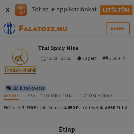
Töltsd le applikációnkat
X
LETÖLTÖM
BELÉPÉS
Thai Spicy Nine
12:00 - 21:55
60 perc
3 500 Ft
Élő futárkövetés
AKCIÓK
SZÁLLÍTÁSI TERÜLETEK
FIZETÉSI MÓDOK
Előételek
3 190 Ft
-tól, főételek
4 650 Ft
-tól, tészták
4 650 Ft
-tól
Étlap