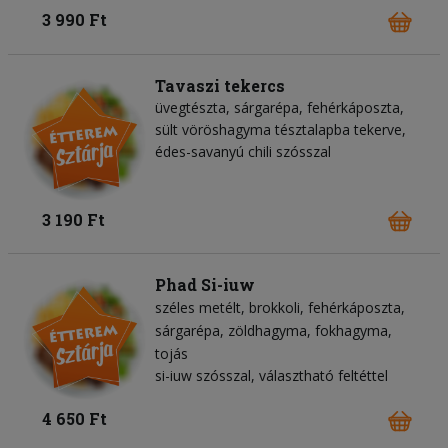
3 990 Ft
Tavaszi tekercs
üvegtészta, sárgarépa, fehérkáposzta,
sült vöröshagyma tésztalapba tekerve,
édes-savanyú chili szósszal
3 190 Ft
Phad Si-iuw
széles metélt
brokkoli
fehérkáposzta
sárgarépa
zöldhagyma
fokhagyma
tojás
si-iuw szósszal, választható feltéttel
4 650 Ft