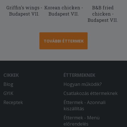
Griffin's wings -
Korean chicken -
B&B fried
Budapest VII.
Budapest VII.
chicken -
Budapest VII.
TOVÁBBI ÉTTERMEK
CIKKEK
ÉTTERMEKNEK
Blog
Hogyan működik?
GYIK
Csatlakozás éttermeknek
Receptek
Éttermek - Azonnali
kiszállítás
Éttermek - Menü
előrendelés