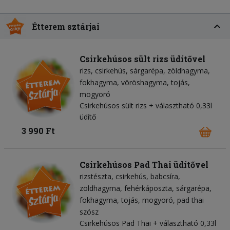
Étterem sztárjai
Csirkehúsos sült rizs üdítővel
rizs
csirkehús
sárgarépa
zöldhagyma
fokhagyma
vöröshagyma
tojás
mogyoró
Csirkehúsos sült rizs + választható 0,33l
üdítő
3 990 Ft
Csirkehúsos Pad Thai üdítővel
rizstészta
csirkehús
babcsíra
zöldhagyma
fehérkáposzta
sárgarépa
fokhagyma
tojás
mogyoró
pad thai
szósz
Csirkehúsos Pad Thai + választható 0,33l