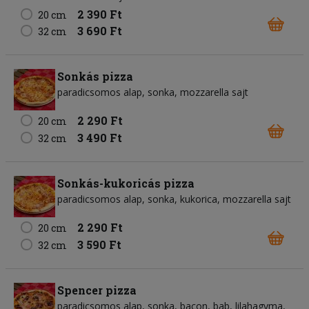
2 390 Ft
20 cm
3 690 Ft
32 cm
Sonkás pizza
paradicsomos alap
sonka
mozzarella sajt
2 290 Ft
20 cm
3 490 Ft
32 cm
Sonkás-kukoricás pizza
paradicsomos alap
sonka
kukorica
mozzarella sajt
2 290 Ft
20 cm
3 590 Ft
32 cm
Spencer pizza
paradicsomos alap
sonka
bacon
bab
lilahagyma