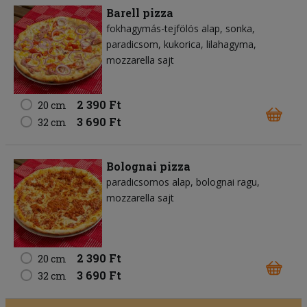
Barell pizza
fokhagymás-tejfölös alap
sonka
paradicsom
kukorica
lilahagyma
mozzarella sajt
2 390 Ft
20 cm
3 690 Ft
32 cm
Bolognai pizza
paradicsomos alap
bolognai ragu
mozzarella sajt
2 390 Ft
20 cm
3 690 Ft
32 cm