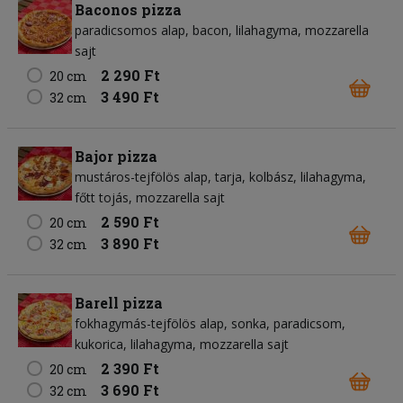
Baconos pizza
paradicsomos alap
bacon
lilahagyma
mozzarella
sajt
2 290 Ft
20 cm
3 490 Ft
32 cm
Bajor pizza
mustáros-tejfölös alap
tarja
kolbász
lilahagyma
főtt tojás
mozzarella sajt
2 590 Ft
20 cm
3 890 Ft
32 cm
Barell pizza
fokhagymás-tejfölös alap
sonka
paradicsom
kukorica
lilahagyma
mozzarella sajt
2 390 Ft
20 cm
3 690 Ft
32 cm