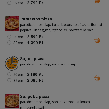
3 790 Ft
32 cm
Parasztos pizza
paradicsomos alap
tarja
bacon
kolbász
kaliforniai
paprika
lilahagyma
főtt tojás
mozzarella sajt
2 590 Ft
20 cm
4 290 Ft
32 cm
Sajtos pizza
paradicsomos alap
mozzarella sajt
2 190 Ft
20 cm
3 090 Ft
32 cm
Songoku pizza
paradicsomos alap
sonka
gomba
kukorica
mozzarella sajt