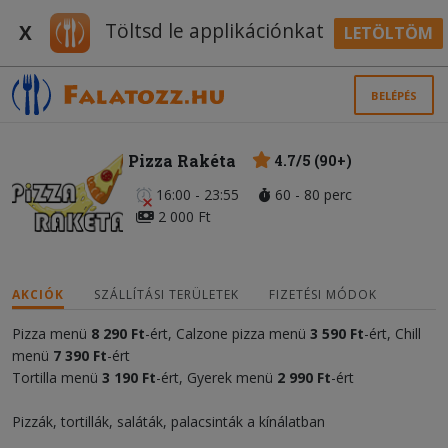
Töltsd le applikációnkat
X
LETÖLTÖM
BELÉPÉS
Pizza Rakéta
4.7/5 (90+)
16:00 - 23:55
60 - 80 perc
2 000 Ft
AKCIÓK
SZÁLLÍTÁSI TERÜLETEK
FIZETÉSI MÓDOK
Pizza menü
8 290 Ft
-ért, Calzone pizza menü
3 590 Ft
-ért, Chill
menü
7 390 Ft
-ért
Tortilla menü
3 190 Ft
-ért, Gyerek menü
2 990 Ft
-ért
Pizzák, tortillák, saláták, palacsinták a kínálatban