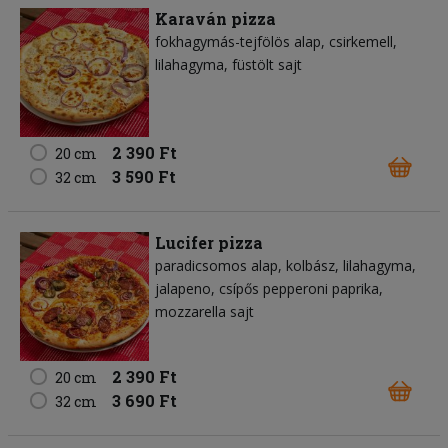
Karaván pizza
fokhagymás-tejfölös alap
csirkemell
lilahagyma
füstölt sajt
2 390 Ft
20 cm
3 590 Ft
32 cm
Lucifer pizza
paradicsomos alap
kolbász
lilahagyma
jalapeno
csípős pepperoni paprika
mozzarella sajt
2 390 Ft
20 cm
3 690 Ft
32 cm