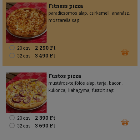
Fitness pizza
paradicsomos alap
csirkemell
ananász
mozzarella sajt
2 290 Ft
20 cm
3 490 Ft
32 cm
Füstös pizza
mustáros-tejfölös alap
tarja
bacon
kukorica
lilahagyma
füstölt sajt
2 390 Ft
20 cm
3 690 Ft
32 cm