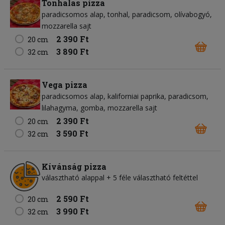
Tonhalas pizza
paradicsomos alap
tonhal
paradicsom
olívabogyó
mozzarella sajt
2 390 Ft
20 cm
3 890 Ft
32 cm
Vega pizza
paradicsomos alap
kaliforniai paprika
paradicsom
lilahagyma
gomba
mozzarella sajt
2 390 Ft
20 cm
3 590 Ft
32 cm
Kívánság pizza
választható alappal + 5 féle választható feltéttel
2 590 Ft
20 cm
3 990 Ft
32 cm