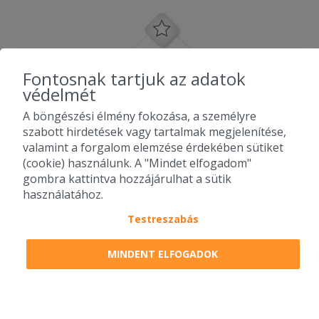
Fontosnak tartjuk az adatok
védelmét
A böngészési élmény fokozása, a személyre
szabott hirdetések vagy tartalmak megjelenítése,
valamint a forgalom elemzése érdekében sütiket
(cookie) használunk. A "Mindet elfogadom"
gombra kattintva hozzájárulhat a sütik
használatához.
Testreszabás
2010-2026 Copyright - Falatozz.hu - Diston-line Kft.
MINDENT ELFOGADOK
Pizza, gyros, hamburger, menük kedvező áron, egy helyen az összes
étterem ajánlata.
0
tétel a kosárban
Megrendelem
Megrendelem