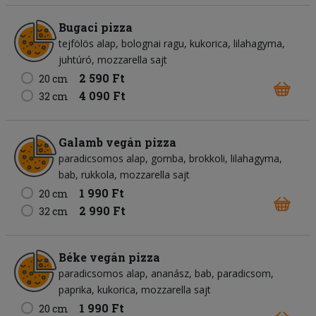
Bugaci pizza
tejfölös alap
bolognai ragu
kukorica
lilahagyma
juhtúró
mozzarella sajt
2 590 Ft
20 cm
4 090 Ft
32 cm
Galamb vegán pizza
paradicsomos alap
gomba
brokkoli
lilahagyma
bab
rukkola
mozzarella sajt
1 990 Ft
20 cm
2 990 Ft
32 cm
Béke vegán pizza
paradicsomos alap
ananász
bab
paradicsom
paprika
kukorica
mozzarella sajt
1 990 Ft
20 cm