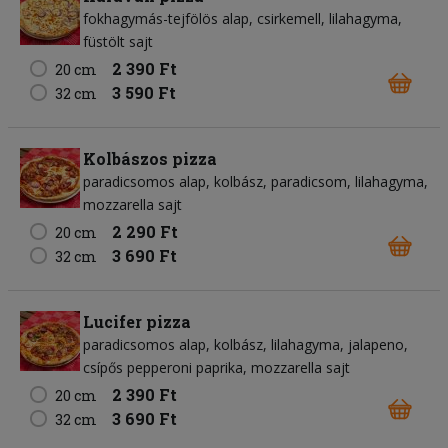
fokhagymás-tejfölös alap
csirkemell
lilahagyma
füstölt sajt
2 390 Ft
20 cm
3 590 Ft
32 cm
Kolbászos pizza
paradicsomos alap
kolbász
paradicsom
lilahagyma
mozzarella sajt
2 290 Ft
20 cm
3 690 Ft
32 cm
Lucifer pizza
paradicsomos alap
kolbász
lilahagyma
jalapeno
csípős pepperoni paprika
mozzarella sajt
2 390 Ft
20 cm
3 690 Ft
32 cm