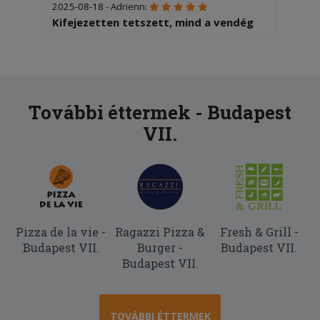
2025-08-18 - Adrienn:
Kifejezetten tetszett, mind a vendég
központú ellátás és minőség. Nagyon
finom volt - minden is!)) Köszönöm!!!
További éttermek - Budapest
VII.
Pizza de la vie -
Ragazzi Pizza &
Fresh & Grill -
Budapest VII.
Burger -
Budapest VII.
Budapest VII.
TOVÁBBI ÉTTERMEK