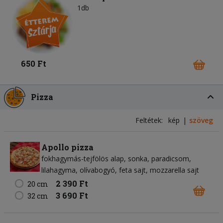
1db
650 Ft
Pizza
Feltétek:
kép
szöveg
Apollo pizza
fokhagymás-tejfölös alap
sonka
paradicsom
lilahagyma
olívabogyó
feta sajt
mozzarella sajt
2 390 Ft
20 cm
3 690 Ft
32 cm