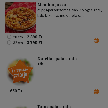
Mexikói pizza
csípős-paradicsomos alap
bolognai ragu
bab
kukorica
mozzarella sajt
2 390 Ft
20 cm
3 790 Ft
32 cm
Nutellás palacsinta
1db
650 Ft
Túrós palacsinta