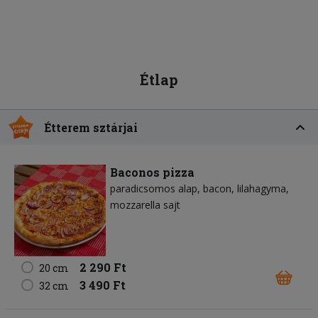
Étlap
Étterem sztárjai
Baconos pizza
paradicsomos alap
bacon
lilahagyma
mozzarella sajt
2 290 Ft
20 cm
3 490 Ft
32 cm