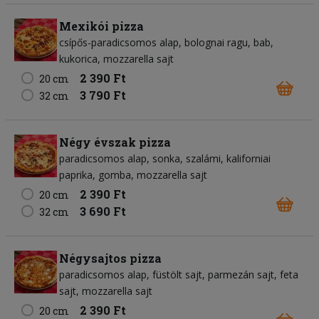
Mexikói pizza
csípős-paradicsomos alap
bolognai ragu
bab
kukorica
mozzarella sajt
2 390 Ft
20 cm
3 790 Ft
32 cm
Négy évszak pizza
paradicsomos alap
sonka
szalámi
kaliforniai
paprika
gomba
mozzarella sajt
2 390 Ft
20 cm
3 690 Ft
32 cm
Négysajtos pizza
paradicsomos alap
füstölt sajt
parmezán sajt
feta
sajt
mozzarella sajt
2 390 Ft
20 cm