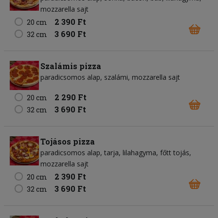
mozzarella sajt
2 390 Ft
20 cm
3 690 Ft
32 cm
Szalámis pizza
paradicsomos alap
szalámi
mozzarella sajt
2 290 Ft
20 cm
3 690 Ft
32 cm
Tojásos pizza
paradicsomos alap
tarja
lilahagyma
főtt tojás
mozzarella sajt
2 390 Ft
20 cm
3 690 Ft
32 cm