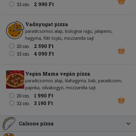
2 990 Ft
32 cm
Vadnyugat pizza
paradicsomos alap
bolognai ragu
jalapeno
hagyma
főtt tojás
mozzarella sajt
2 590 Ft
20 cm
4 090 Ft
32 cm
Vegán Mama vegán pizza
paradicsomos alap
lilahagyma
bab
paradicsom
paprika
olívabogyó
mozzarella sajt
1 990 Ft
20 cm
3 190 Ft
32 cm
Calzone pizza