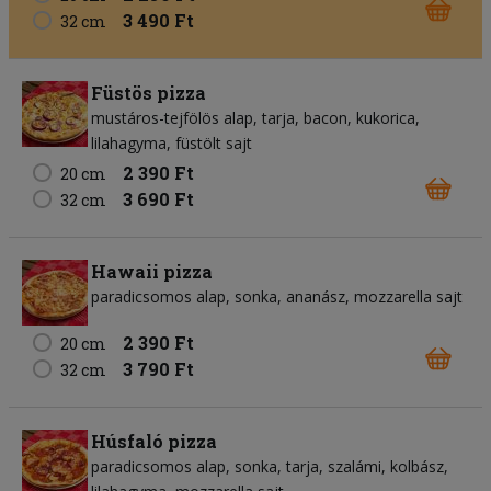
3 490 Ft
32 cm
Füstös pizza
mustáros-tejfölös alap
tarja
bacon
kukorica
lilahagyma
füstölt sajt
2 390 Ft
20 cm
3 690 Ft
32 cm
Hawaii pizza
paradicsomos alap
sonka
ananász
mozzarella sajt
2 390 Ft
20 cm
3 790 Ft
32 cm
Húsfaló pizza
paradicsomos alap
sonka
tarja
szalámi
kolbász