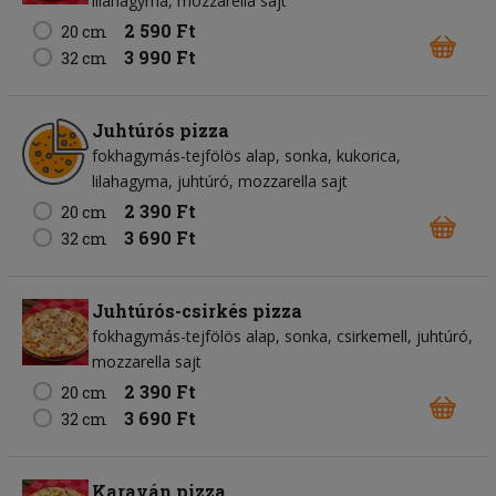
lilahagyma
mozzarella sajt
2 590 Ft
20 cm
3 990 Ft
32 cm
Juhtúrós pizza
fokhagymás-tejfölös alap
sonka
kukorica
lilahagyma
juhtúró
mozzarella sajt
2 390 Ft
20 cm
3 690 Ft
32 cm
Juhtúrós-csirkés pizza
fokhagymás-tejfölös alap
sonka
csirkemell
juhtúró
mozzarella sajt
2 390 Ft
20 cm
3 690 Ft
32 cm
Karaván pizza