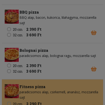
BBQ pizza
BBQ alap
bacon
kukorica
lilahagyma
mozzarella
sajt
2 390 Ft
20 cm
3 690 Ft
32 cm
Bolognai pizza
paradicsomos alap
bolognai ragu
mozzarella sajt
2 390 Ft
20 cm
3 690 Ft
32 cm
Fitness pizza
paradicsomos alap
csirkemell
ananász
mozzarella
sajt
2 290 Ft
20 cm