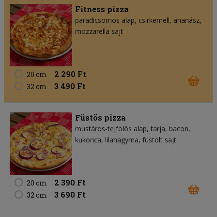
Fitness pizza
paradicsomos alap
csirkemell
ananász
mozzarella sajt
2 290 Ft
20 cm
3 490 Ft
32 cm
Füstös pizza
mustáros-tejfölös alap
tarja
bacon
kukorica
lilahagyma
füstölt sajt
2 390 Ft
20 cm
3 690 Ft
32 cm