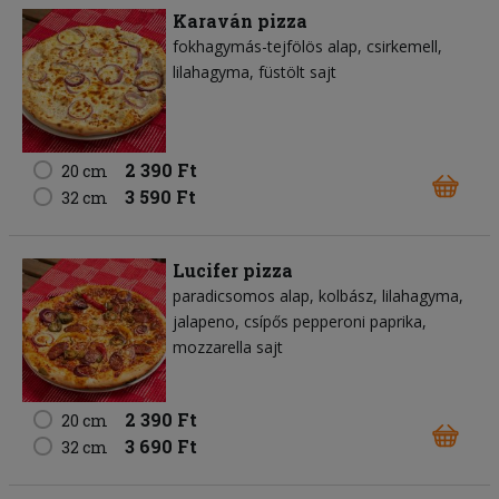
Karaván pizza
fokhagymás-tejfölös alap
csirkemell
lilahagyma
füstölt sajt
2 390 Ft
20 cm
3 590 Ft
32 cm
Lucifer pizza
paradicsomos alap
kolbász
lilahagyma
jalapeno
csípős pepperoni paprika
mozzarella sajt
2 390 Ft
20 cm
3 690 Ft
32 cm