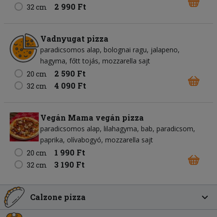
2 990 Ft
32 cm
Vadnyugat pizza
paradicsomos alap
bolognai ragu
jalapeno
hagyma
főtt tojás
mozzarella sajt
2 590 Ft
20 cm
4 090 Ft
32 cm
Vegán Mama vegán pizza
paradicsomos alap
lilahagyma
bab
paradicsom
paprika
olívabogyó
mozzarella sajt
1 990 Ft
20 cm
3 190 Ft
32 cm
Calzone pizza