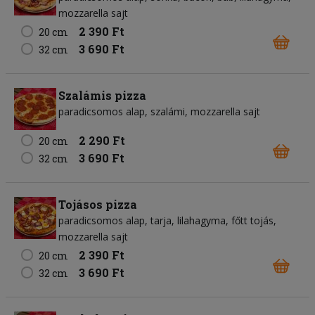
mozzarella sajt
2 390 Ft
20 cm
3 690 Ft
32 cm
Szalámis pizza
paradicsomos alap
szalámi
mozzarella sajt
2 290 Ft
20 cm
3 690 Ft
32 cm
Tojásos pizza
paradicsomos alap
tarja
lilahagyma
főtt tojás
mozzarella sajt
2 390 Ft
20 cm
3 690 Ft
32 cm