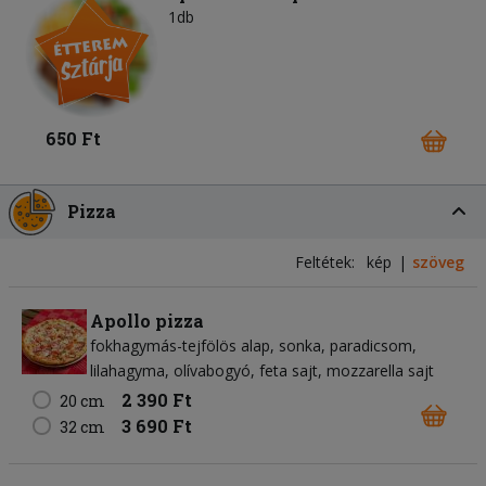
1db
650 Ft
Pizza
Feltétek:
kép
szöveg
Apollo pizza
fokhagymás-tejfölös alap
sonka
paradicsom
lilahagyma
olívabogyó
feta sajt
mozzarella sajt
2 390 Ft
20 cm
3 690 Ft
32 cm