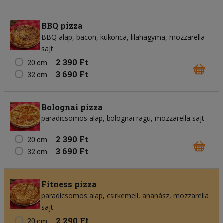
BBQ pizza
BBQ alap
bacon
kukorica
lilahagyma
mozzarella
sajt
2 390 Ft
20 cm
3 690 Ft
32 cm
Bolognai pizza
paradicsomos alap
bolognai ragu
mozzarella sajt
2 390 Ft
20 cm
3 690 Ft
32 cm
Fitness pizza
paradicsomos alap
csirkemell
ananász
mozzarella
sajt
2 290 Ft
20 cm