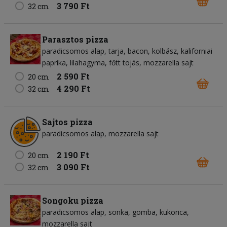
3 790 Ft
32 cm
Parasztos pizza
paradicsomos alap
tarja
bacon
kolbász
kaliforniai
paprika
lilahagyma
főtt tojás
mozzarella sajt
2 590 Ft
20 cm
4 290 Ft
32 cm
Sajtos pizza
paradicsomos alap
mozzarella sajt
2 190 Ft
20 cm
3 090 Ft
32 cm
Songoku pizza
paradicsomos alap
sonka
gomba
kukorica
mozzarella sajt