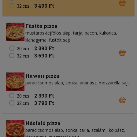
3 490 Ft
32 cm
Füstös pizza
mustáros-tejfölös alap
tarja
bacon
kukorica
lilahagyma
füstölt sajt
2 390 Ft
20 cm
3 690 Ft
32 cm
Hawaii pizza
paradicsomos alap
sonka
ananász
mozzarella sajt
2 390 Ft
20 cm
3 790 Ft
32 cm
Húsfaló pizza
paradicsomos alap
sonka
tarja
szalámi
kolbász