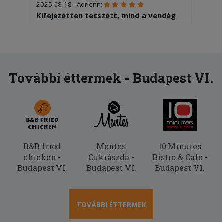
2025-08-18 - Adrienn:
Kifejezetten tetszett, mind a vendég
központú ellátás és minőség. Nagyon
finom volt - minden is!)) Köszönöm!!!
További éttermek - Budapest VI.
B&B fried
Mentes
10 Minutes
chicken -
Cukrászda -
Bistro & Cafe -
Budapest VI.
Budapest VI.
Budapest VI.
TOVÁBBI ÉTTERMEK