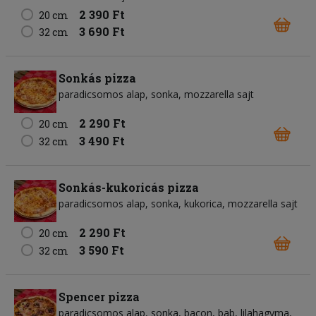
2 390 Ft
20 cm
3 690 Ft
32 cm
Sonkás pizza
paradicsomos alap
sonka
mozzarella sajt
2 290 Ft
20 cm
3 490 Ft
32 cm
Sonkás-kukoricás pizza
paradicsomos alap
sonka
kukorica
mozzarella sajt
2 290 Ft
20 cm
3 590 Ft
32 cm
Spencer pizza
paradicsomos alap
sonka
bacon
bab
lilahagyma