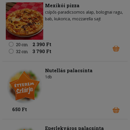
Mexikói pizza
csípős-paradicsomos alap
bolognai ragu
bab
kukorica
mozzarella sajt
2 390 Ft
20 cm
3 790 Ft
32 cm
Nutellás palacsinta
1db
650 Ft
Eperlekváros palacsinta