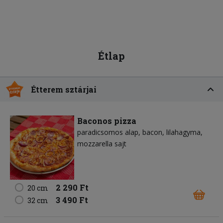
Étlap
Étterem sztárjai
Baconos pizza
paradicsomos alap
bacon
lilahagyma
mozzarella sajt
2 290 Ft
20 cm
3 490 Ft
32 cm