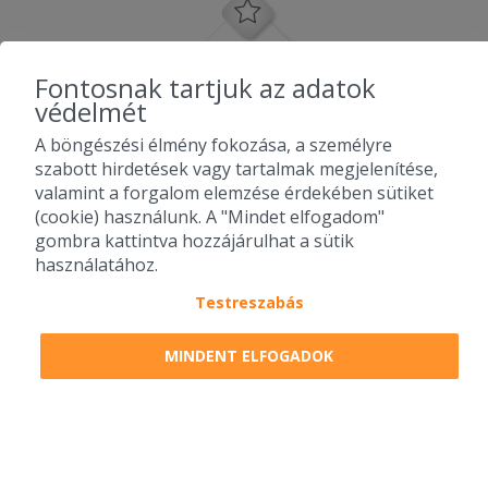
Fontosnak tartjuk az adatok
védelmét
A böngészési élmény fokozása, a személyre
szabott hirdetések vagy tartalmak megjelenítése,
valamint a forgalom elemzése érdekében sütiket
(cookie) használunk. A "Mindet elfogadom"
gombra kattintva hozzájárulhat a sütik
használatához.
Testreszabás
2010-2026 Copyright - Falatozz.hu - Diston-line Kft.
MINDENT ELFOGADOK
Pizza, gyros, hamburger, menük kedvező áron, egy helyen az összes
étterem ajánlata.
0
tétel a kosárban
Megrendelem
Megrendelem
0 Ft