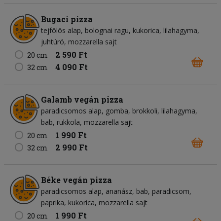
Bugaci pizza
tejfölös alap
bolognai ragu
kukorica
lilahagyma
juhtúró
mozzarella sajt
2 590 Ft
20 cm
4 090 Ft
32 cm
Galamb vegán pizza
paradicsomos alap
gomba
brokkoli
lilahagyma
bab
rukkola
mozzarella sajt
1 990 Ft
20 cm
2 990 Ft
32 cm
Béke vegán pizza
paradicsomos alap
ananász
bab
paradicsom
paprika
kukorica
mozzarella sajt
1 990 Ft
20 cm