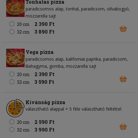
Tonhalas pizza
paradicsomos alap
tonhal
paradicsom
olívabogyó
mozzarella sajt
2 390 Ft
20 cm
3 890 Ft
32 cm
Vega pizza
paradicsomos alap
kaliforniai paprika
paradicsom
lilahagyma
gomba
mozzarella sajt
2 390 Ft
20 cm
3 590 Ft
32 cm
Kívánság pizza
választható alappal + 5 féle választható feltéttel
2 590 Ft
20 cm
3 990 Ft
32 cm