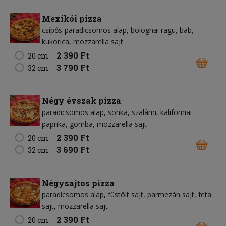
Mexikói pizza
csípős-paradicsomos alap
bolognai ragu
bab
kukorica
mozzarella sajt
2 390 Ft
20 cm
3 790 Ft
32 cm
Négy évszak pizza
paradicsomos alap
sonka
szalámi
kaliforniai
paprika
gomba
mozzarella sajt
2 390 Ft
20 cm
3 690 Ft
32 cm
Négysajtos pizza
paradicsomos alap
füstölt sajt
parmezán sajt
feta
sajt
mozzarella sajt
2 390 Ft
20 cm