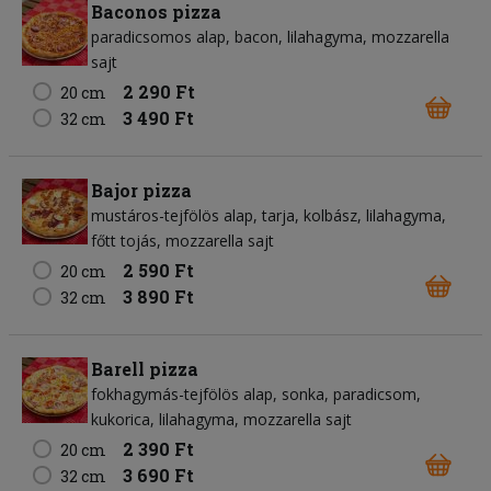
Baconos pizza
paradicsomos alap
bacon
lilahagyma
mozzarella
sajt
2 290 Ft
20 cm
3 490 Ft
32 cm
Bajor pizza
mustáros-tejfölös alap
tarja
kolbász
lilahagyma
főtt tojás
mozzarella sajt
2 590 Ft
20 cm
3 890 Ft
32 cm
Barell pizza
fokhagymás-tejfölös alap
sonka
paradicsom
kukorica
lilahagyma
mozzarella sajt
2 390 Ft
20 cm
3 690 Ft
32 cm