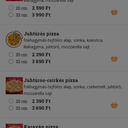
lilahagyma
mozzarella sajt
2 590 Ft
20 cm
3 990 Ft
32 cm
Juhtúrós pizza
fokhagymás-tejfölös alap
sonka
kukorica
lilahagyma
juhtúró
mozzarella sajt
2 390 Ft
20 cm
3 690 Ft
32 cm
Juhtúrós-csirkés pizza
fokhagymás-tejfölös alap
sonka
csirkemell
juhtúró
mozzarella sajt
2 390 Ft
20 cm
3 690 Ft
32 cm
Karaván pizza