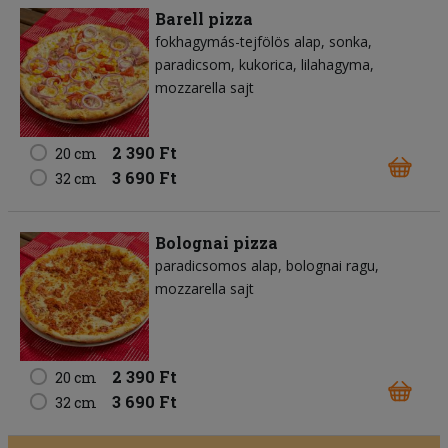
Barell pizza
fokhagymás-tejfölös alap
sonka
paradicsom
kukorica
lilahagyma
mozzarella sajt
2 390 Ft
20 cm
3 690 Ft
32 cm
Bolognai pizza
paradicsomos alap
bolognai ragu
mozzarella sajt
2 390 Ft
20 cm
3 690 Ft
32 cm