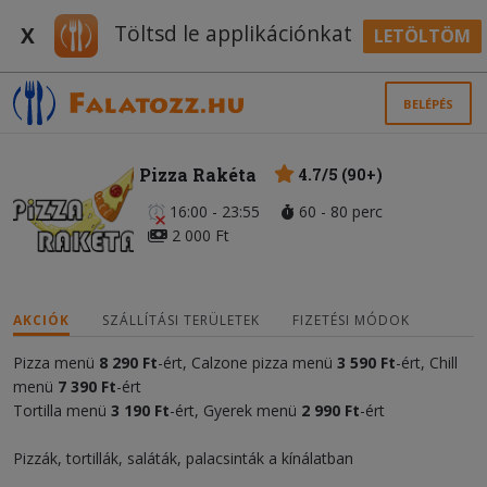
Töltsd le applikációnkat
X
LETÖLTÖM
BELÉPÉS
Pizza Rakéta
4.7/5 (90+)
16:00 - 23:55
60 - 80 perc
2 000 Ft
AKCIÓK
SZÁLLÍTÁSI TERÜLETEK
FIZETÉSI MÓDOK
Pizza menü
8 290 Ft
-ért, Calzone pizza menü
3 590 Ft
-ért, Chill
menü
7 390 Ft
-ért
Tortilla menü
3 190 Ft
-ért, Gyerek menü
2 990 Ft
-ért
Pizzák, tortillák, saláták, palacsinták a kínálatban