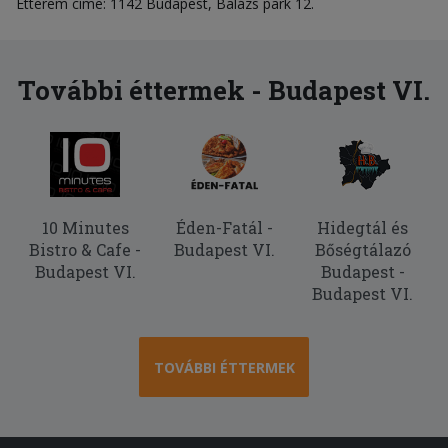
Étterem címe: 1142 Budapest, Balázs park 12.
További éttermek - Budapest VI.
10 Minutes
Éden-Fatál -
Hidegtál és
Bistro & Cafe -
Budapest VI.
Bőségtálazó
Budapest VI.
Budapest -
Budapest VI.
TOVÁBBI ÉTTERMEK