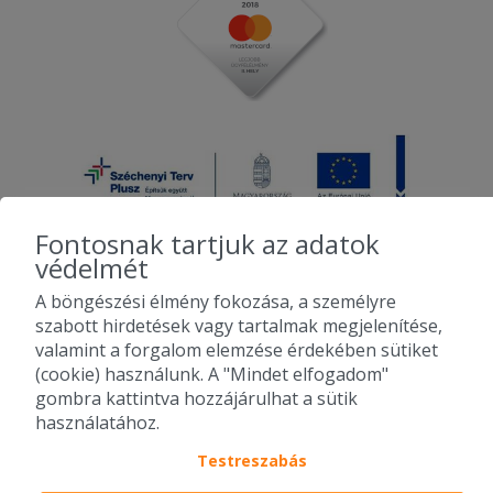
Fontosnak tartjuk az adatok
védelmét
A böngészési élmény fokozása, a személyre
2010-2026 Copyright - Falatozz.hu - Diston-line Kft.
szabott hirdetések vagy tartalmak megjelenítése,
valamint a forgalom elemzése érdekében sütiket
Pizza, gyros, hamburger, menük kedvező áron, egy helyen az összes
(cookie) használunk. A "Mindet elfogadom"
étterem ajánlata.
gombra kattintva hozzájárulhat a sütik
használatához.
Testreszabás