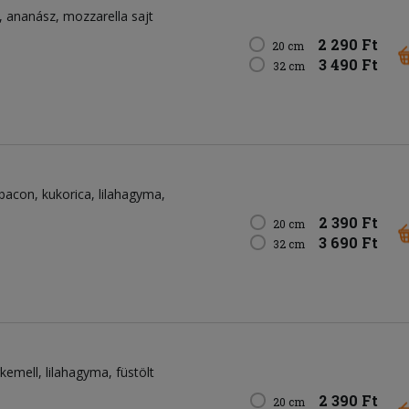
ananász
mozzarella sajt
2 290 Ft
20 cm
3 490 Ft
32 cm
bacon
kukorica
lilahagyma
2 390 Ft
20 cm
3 690 Ft
32 cm
rkemell
lilahagyma
füstölt
2 390 Ft
20 cm