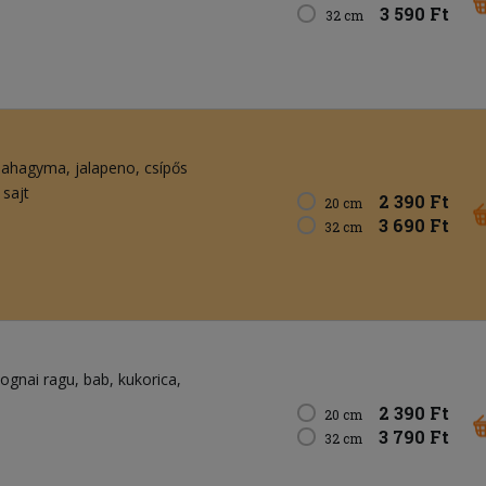
3 590 Ft
32 cm
ilahagyma
jalapeno
csípős
 sajt
2 390 Ft
20 cm
3 690 Ft
32 cm
lognai ragu
bab
kukorica
2 390 Ft
20 cm
3 790 Ft
32 cm