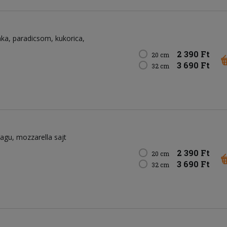
nka
paradicsom
kukorica
2 390 Ft
20 cm
3 690 Ft
32 cm
ragu
mozzarella sajt
2 390 Ft
20 cm
3 690 Ft
32 cm