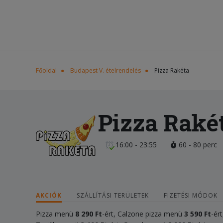
Főoldal
Budapest V. ételrendelés
Pizza Rakéta
Pizza Raké
16:00 - 23:55
60 - 80 perc
AKCIÓK
SZÁLLÍTÁSI TERÜLETEK
FIZETÉSI MÓDOK
Pizza menü
8 290 Ft
-ért, Calzone pizza menü
3 590 Ft
-ér