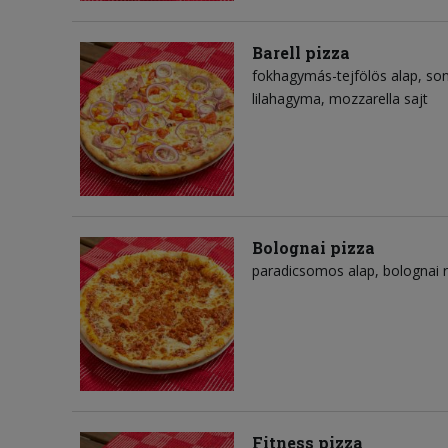
Barell pizza
fokhagymás-tejfölös alap
so
lilahagyma
mozzarella sajt
Bolognai pizza
paradicsomos alap
bolognai 
Fitness pizza