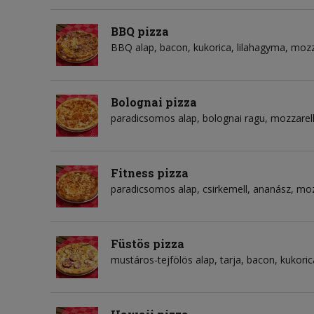
BBQ pizza
BBQ alap
bacon
kukorica
lilahagyma
mozza
Bolognai pizza
paradicsomos alap
bolognai ragu
mozzarell
Fitness pizza
paradicsomos alap
csirkemell
ananász
moz
Füstös pizza
mustáros-tejfölös alap
tarja
bacon
kukoric