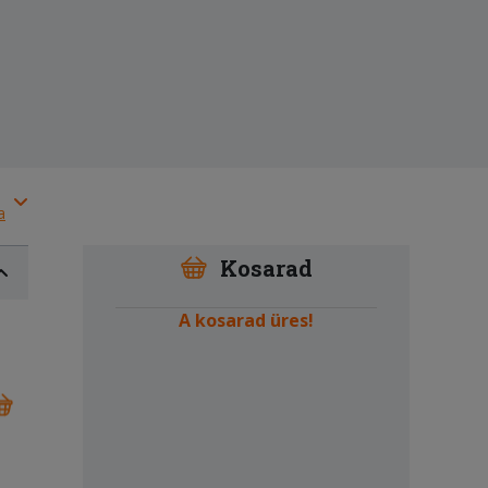
a
Kosarad
A kosarad üres!