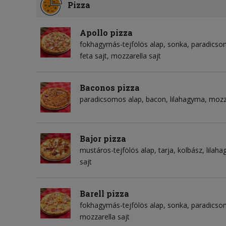
Pizza
Apollo pizza
fokhagymás-tejfölös alap
sonka
paradicso
feta sajt
mozzarella sajt
Baconos pizza
paradicsomos alap
bacon
lilahagyma
mozza
Bajor pizza
mustáros-tejfölös alap
tarja
kolbász
lilah
sajt
Barell pizza
fokhagymás-tejfölös alap
sonka
paradicso
mozzarella sajt