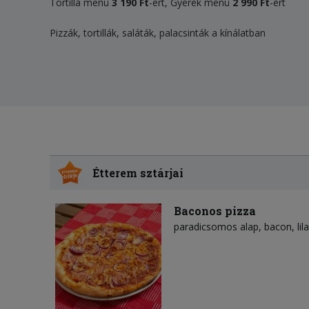
Tortilla menü
3 190 Ft
-ért, Gyerek menü
2 990 Ft
-ért
Pizzák, tortillák, saláták, palacsinták a kínálatban
Étterem sztárjai
Baconos pizza
paradicsomos alap
bacon
li