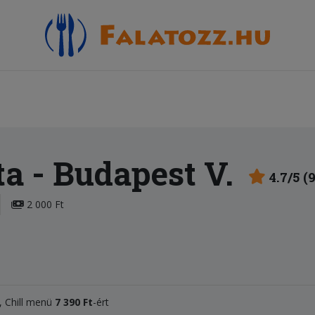
ta
- Budapest V.
4.7/5 (
2 000 Ft
t, Chill menü
7 390 Ft
-ért