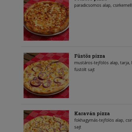
paradicsomos alap
csirkemell
Füstös pizza
mustáros-tejfölös alap
tarja
füstölt sajt
Karaván pizza
fokhagymás-tejfölös alap
csi
sajt