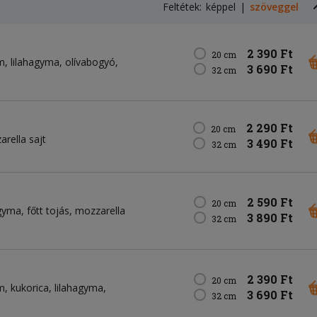
Feltétek:
képpel
szöveggel
2 390 Ft
20 cm
m
lilahagyma
olívabogyó
3 690 Ft
32 cm
2 290 Ft
20 cm
rella sajt
3 490 Ft
32 cm
2 590 Ft
20 cm
agyma
főtt tojás
mozzarella
3 890 Ft
32 cm
2 390 Ft
20 cm
m
kukorica
lilahagyma
3 690 Ft
32 cm