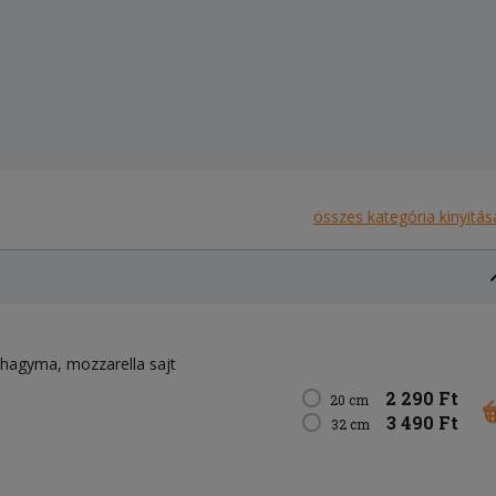
összes kategória kinyitás
lahagyma
mozzarella sajt
2 290 Ft
20 cm
3 490 Ft
32 cm