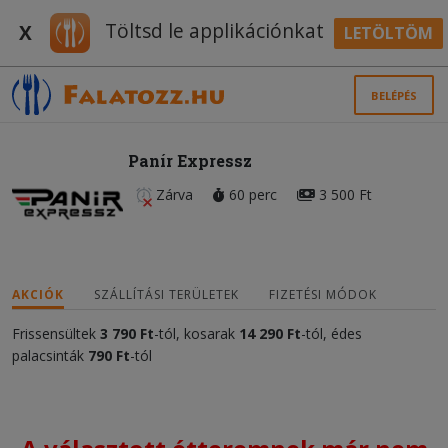
Töltsd le applikációnkat
X
LETÖLTÖM
BELÉPÉS
Panír Expressz
Zárva
60 perc
3 500 Ft
AKCIÓK
SZÁLLÍTÁSI TERÜLETEK
FIZETÉSI MÓDOK
Frissensültek
3 790 Ft
-tól, kosarak
14 290 Ft
-tól, édes
palacsinták
790 Ft
-tól