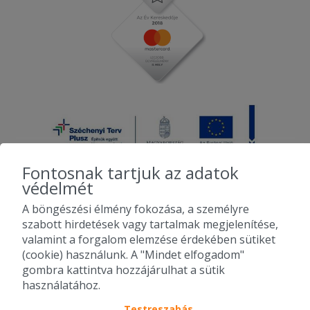
Fontosnak tartjuk az adatok
védelmét
A böngészési élmény fokozása, a személyre
2010-2026 Copyright - Falatozz.hu - Diston-line Kft.
szabott hirdetések vagy tartalmak megjelenítése,
valamint a forgalom elemzése érdekében sütiket
Pizza, gyros, hamburger, menük kedvező áron, egy helyen az összes
(cookie) használunk. A "Mindet elfogadom"
étterem ajánlata.
gombra kattintva hozzájárulhat a sütik
használatához.
Testreszabás