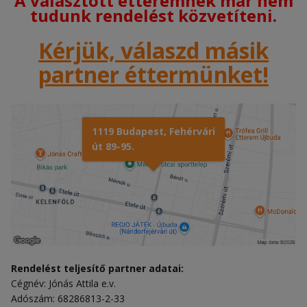
A választott étteremnek már nem
tudunk rendelést közvetíteni.
Kérjük, válaszd másik
partner éttermünket!
1119 Budapest, Fehérvári
út 89-95.
Rendelést teljesítő partner adatai:
Cégnév: Jónás Attila e.v.
Adószám: 68286813-2-33