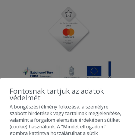
Fontosnak tartjuk az adatok
védelmét
A böngészési élmény fokozása, a személyre
2010-2026 Copyright - Falatozz.hu - Diston-line Kft.
szabott hirdetések vagy tartalmak megjelenítése,
valamint a forgalom elemzése érdekében sütiket
Pizza, gyros, hamburger, menük kedvező áron, egy helyen az összes
(cookie) használunk. A "Mindet elfogadom"
étterem ajánlata.
gombra kattintva hozzájárulhat a sütik