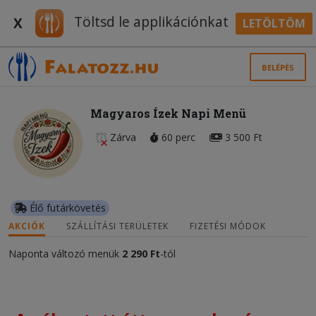
Töltsd le applikációnkat
X
LETÖLTÖM
BELÉPÉS
Magyaros Ízek Napi Menü
Zárva
60 perc
3 500 Ft
Élő futárkövetés
AKCIÓK
SZÁLLÍTÁSI TERÜLETEK
FIZETÉSI MÓDOK
Naponta változó menük
2 290 Ft
-tól