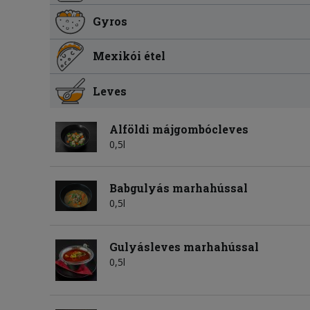
Gyros
Mexikói étel
Leves
Alföldi májgombócleves
0,5l
Babgulyás marhahússal
0,5l
Gulyásleves marhahússal
0,5l