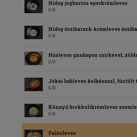
Hideg joghurtos eperkrémleves
0,5l
Hideg őszibarack-krémleves őszib
0,5l
Húsleves gazdagon csirkével, zöld
0,5l
Jókai bableves kolbásszal, füstölt t
0,5l
Könnyű brokkolikrémleves zseml
0,5l
Palócleves