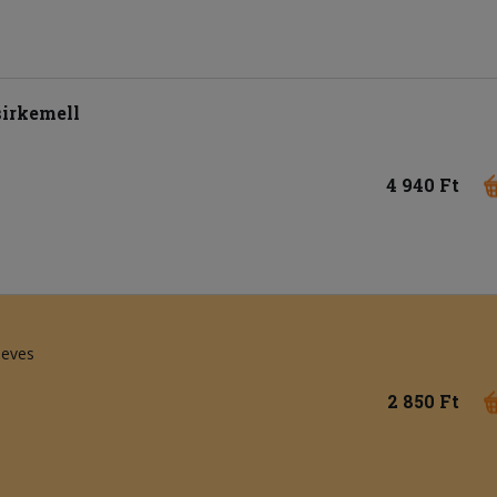
irkemell
4 940 Ft
leves
2 850 Ft