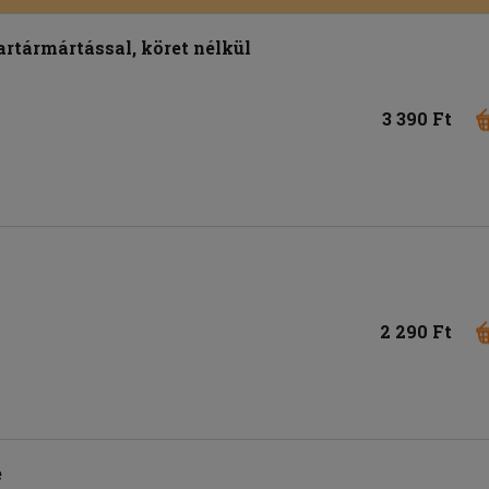
tartármártással, köret nélkül
3 390 Ft
2 290 Ft
e