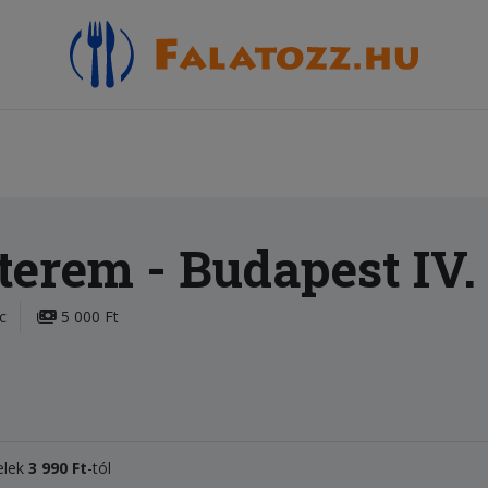
tterem
- Budapest IV.
c
5 000 Ft
telek
3 990 Ft
-tól