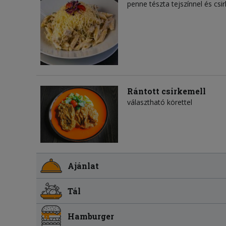
penne tészta tejszínnel és csi
Rántott csirkemell
választható körettel
Ajánlat
Tál
Hamburger