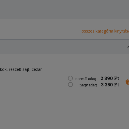
összes kategória kinyitás
íkok
reszelt sajt
cézár
2 390 Ft
normál adag
3 350 Ft
nagy adag