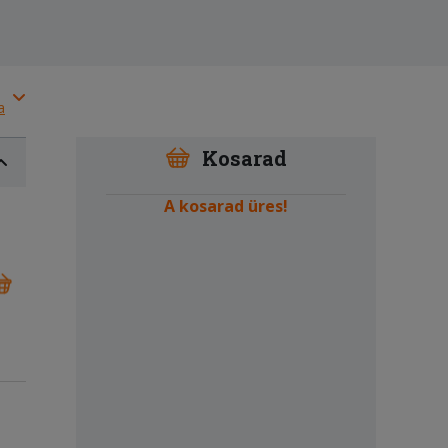
a
Kosarad
A kosarad üres!