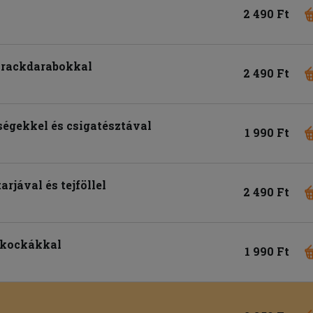
2 490 Ft
arackdarabokkal
2 490 Ft
ségekkel és csigatésztával
1 990 Ft
arjával és tejföllel
2 490 Ft
ekockákkal
1 990 Ft