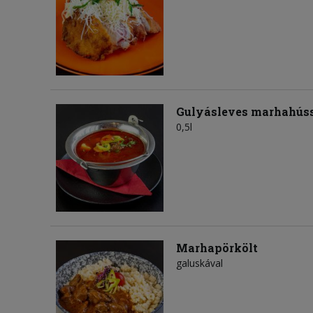
Gulyásleves marhahús
0,5l
Marhapörkölt
galuskával