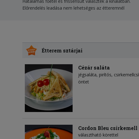
Hatalamas főétel és frissensült választék a kínálatban.
Előrendelés leadása nem lehetséges az étteremnél
Étterem sztárjai
Cézár saláta
jégsaláta
pirítós
csirkemellcs
öntet
Cordon Bleu csirkemell
választható körettel