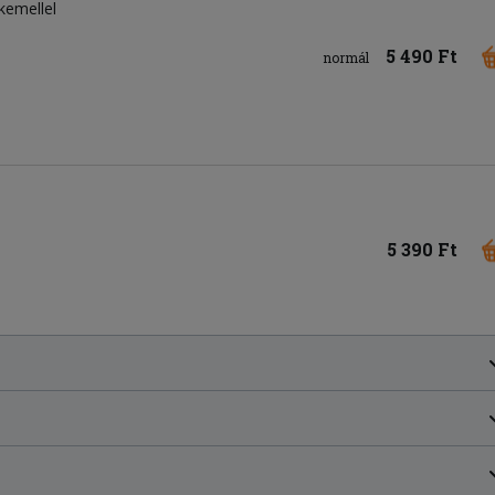
rkemellel
5 490 Ft
normál
5 390 Ft