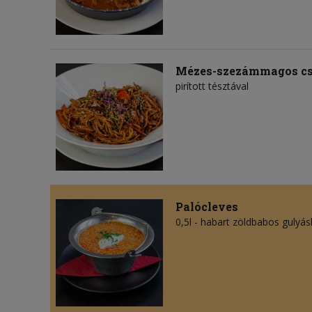
Mézes-szezámmagos cs
pirított tésztával
Palócleves
0,5l - habart zöldbabos gulyás