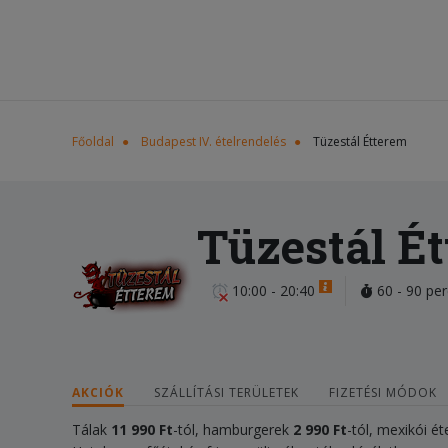
Főoldal
Budapest IV. ételrendelés
Tüzestál Étterem
Tüzestál É
10:00 - 20:40
60 - 90 per
AKCIÓK
SZÁLLÍTÁSI TERÜLETEK
FIZETÉSI MÓDOK
Tálak
11
990 Ft
-tól, hamburgerek
2 990 Ft
-tól, mexikói é