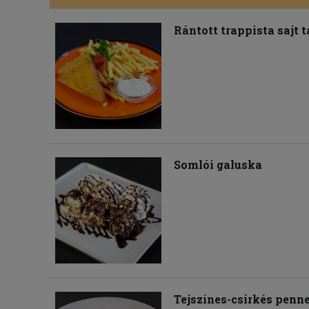
Rántott trappista sajt 
Somlói galuska
Tejszínes-csirkés penn