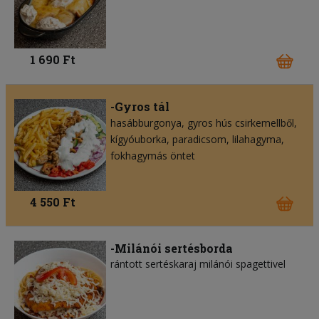
1 690 Ft
-Gyros tál
hasábburgonya
gyros hús csirkemellből
kígyóuborka
paradicsom
lilahagyma
fokhagymás öntet
4 550 Ft
-Milánói sertésborda
rántott sertéskaraj milánói spagettivel