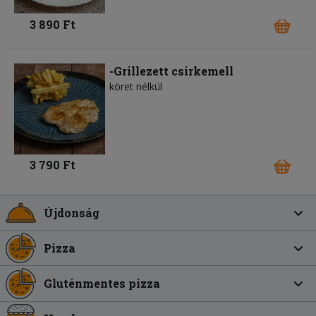
3 890 Ft
-Grillezett csirkemell
köret nélkül
3 790 Ft
Újdonság
Pizza
Gluténmentes pizza