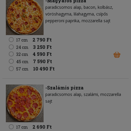
-Magyaros pizza
paradicsomos alap
bacon
kolbász
vöröshagyma
lilahagyma
csípős
pepperoni paprika
mozzarella sajt
2 790 Ft
17 cm
3 250 Ft
24 cm
4 590 Ft
32 cm
7 590 Ft
45 cm
10 490 Ft
57 cm
-Szalámis pizza
paradicsomos alap
szalámi
mozzarella
sajt
2 690 Ft
17 cm