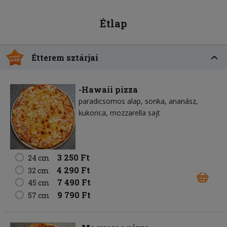
Étlap
Étterem sztárjai
-Hawaii pizza
paradicsomos alap
sonka
ananász
kukorica
mozzarella sajt
3 250 Ft
24 cm
4 290 Ft
32 cm
7 490 Ft
45 cm
9 790 Ft
57 cm