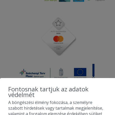
Fontosnak tartjuk az adatok
védelmét
A böngészési élmény fokozása, a személyre
2010-2026 Copyright - Falatozz.hu - Diston-line Kft.
szabott hirdetések vagy tartalmak megjelenítése,
valamint a forgalom elemzése érdekében sütiket