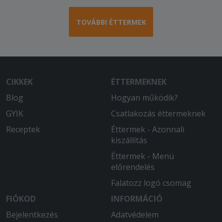
TOVÁBBI ÉTTERMEK
CIKKEK
ÉTTERMEKNEK
Blog
Hogyan működik?
GYIK
Csatlakozás éttermeknek
Receptek
Éttermek - Azonnali
kiszállítás
Éttermek - Menü
előrendelés
Falatozz logó csomag
FIÓKOD
INFORMÁCIÓ
Bejelentkezés
Adatvédelem