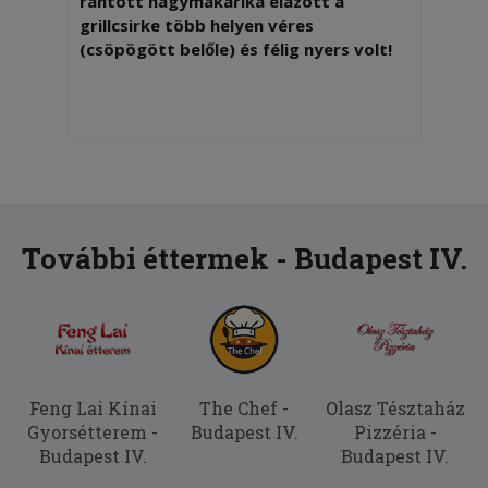
rántott hagymakarika elázott a
grillcsirke több helyen véres
(csöpögött belőle) és félig nyers volt!
További éttermek - Budapest IV.
Feng Lai Kínai
The Chef -
Olasz Tésztaház
Gyorsétterem -
Budapest IV.
Pizzéria -
Budapest IV.
Budapest IV.