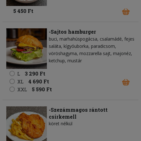
5 450 Ft
-Sajtos hamburger
buci
marhahúspogácsa
csalamádé
fejes
saláta
kígyóuborka
paradicsom
vöröshagyma
mozzarella sajt
majonéz
ketchup
mustár
3 290 Ft
L
4 690 Ft
XL
5 590 Ft
XXL
-Szezámmagos rántott
csirkemell
köret nélkül