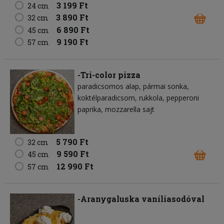
3 199 Ft
24 cm
3 890 Ft
32 cm
6 890 Ft
45 cm
9 190 Ft
57 cm
-Tri-color pizza
paradicsomos alap
pármai sonka
koktélparadicsom
rukkola
pepperoni
paprika
mozzarella sajt
5 790 Ft
32 cm
9 590 Ft
45 cm
12 990 Ft
57 cm
-Aranygaluska vaníliasodóval