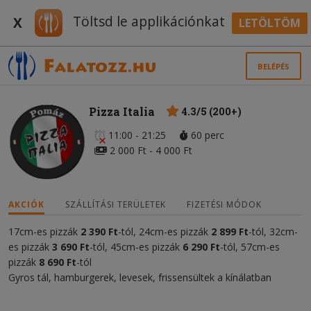
Töltsd le applikációnkat
X
LETÖLTÖM
BELÉPÉS
Pizza Italia
4.3/5 (200+)
11:00 - 21:25
60 perc
2 000 Ft - 4 000 Ft
AKCIÓK
SZÁLLÍTÁSI TERÜLETEK
FIZETÉSI MÓDOK
17cm-es pizzák
2 390 Ft
-tól, 24cm-es pizzák
2 899 Ft
-tól, 32cm-
es pizzák
3 690 Ft
-tól, 45cm-es pizzák
6 290 Ft
-tól, 57cm-es
pizzák
8 690 Ft
-tól
Gyros tál, hamburgerek, levesek, frissensültek a kínálatban