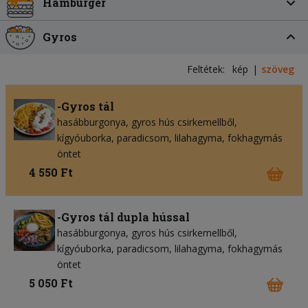
Hamburger
Gyros
Feltétek:
kép
szöveg
-Gyros tál
hasábburgonya
gyros hús csirkemellből
kígyóuborka
paradicsom
lilahagyma
fokhagymás
öntet
4 550 Ft
-Gyros tál dupla hússal
hasábburgonya
gyros hús csirkemellből
kígyóuborka
paradicsom
lilahagyma
fokhagymás
öntet
5 050 Ft