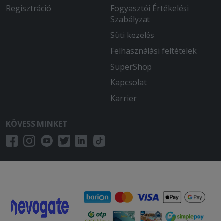
Regisztráció
Fogyasztói Értékelési
Szabályzat
Süti kezelés
Felhasználási feltételek
SuperShop
Kapcsolat
Karrier
KÖVESS MINKET