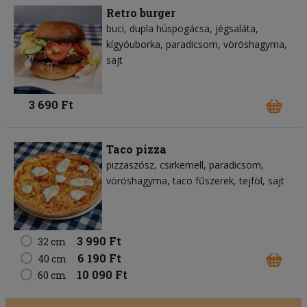
Retro burger
buci
dupla húspogácsa
jégsaláta
kígyóuborka
paradicsom
vöröshagyma
sajt
3 690 Ft
Taco pizza
pizzaszósz
csirkemell
paradicsom
vöröshagyma
taco fűszerek
tejföl
sajt
3 990 Ft
32 cm
6 190 Ft
40 cm
10 090 Ft
60 cm