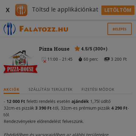
Töltsd le applikációnkat
X
LETÖLTÖM
BELÉPÉS
Pizza House
4.5/5 (300+)
11:00 - 21:45
60 perc
3 200 Ft
AKCIÓK
SZÁLLÍTÁSI TERÜLETEK
FIZETÉSI MÓDOK
-
12 000
Ft
feletti rendelés esetén
ajándék
1,75l üdítő
32cm-es pizzák
3 390 Ft
-tól, 32cm-es prémium pizzák
4 290 Ft
-
tól.
Rendezvényekre előrendelést felveszünk.
Ebédidőben és vacsoraidőben az alábbi területekre