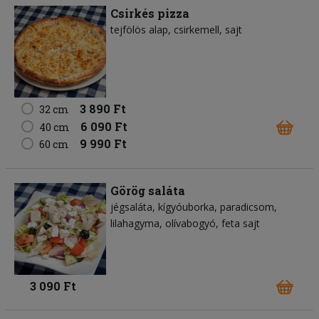
Csirkés pizza
tejfölös alap
csirkemell
sajt
3 890 Ft
32 cm
6 090 Ft
40 cm
9 990 Ft
60 cm
Görög saláta
jégsaláta
kígyóuborka
paradicsom
lilahagyma
olívabogyó
feta sajt
3 090 Ft