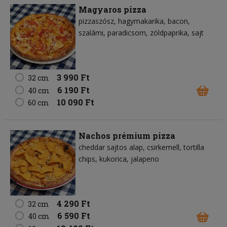
Magyaros pizza
pizzaszósz
hagymakarika
bacon
szalámi
paradicsom
zöldpaprika
sajt
3 990 Ft
32 cm
6 190 Ft
40 cm
10 090 Ft
60 cm
Nachos prémium pizza
cheddar sajtos alap
csirkemell
tortilla
chips
kukorica
jalapeno
4 290 Ft
32 cm
6 590 Ft
40 cm