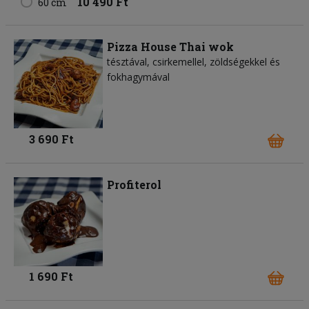
10 490 Ft
60 cm
Pizza House Thai wok
tésztával, csirkemellel, zöldségekkel és
fokhagymával
3 690 Ft
Profiterol
1 690 Ft