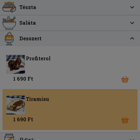
Tészta
Saláta
Desszert
Profiterol
1 690 Ft
Tiramisu
1 690 Ft