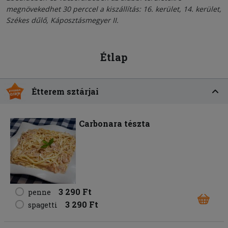
megnövekedhet 30 perccel a kiszállítás: 16. kerület, 14. kerület,
Székes dűlő, Káposztásmegyer II.
Étlap
Étterem sztárjai
Carbonara tészta
3 290 Ft
penne
3 290 Ft
spagetti