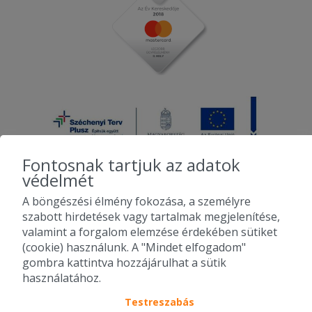
Fontosnak tartjuk az adatok
védelmét
A böngészési élmény fokozása, a személyre
2010-2026 Copyright - Falatozz.hu - Diston-line Kft.
szabott hirdetések vagy tartalmak megjelenítése,
valamint a forgalom elemzése érdekében sütiket
Pizza, gyros, hamburger, menük kedvező áron, egy helyen az összes
(cookie) használunk. A "Mindet elfogadom"
étterem ajánlata.
gombra kattintva hozzájárulhat a sütik
használatához.
Testreszabás