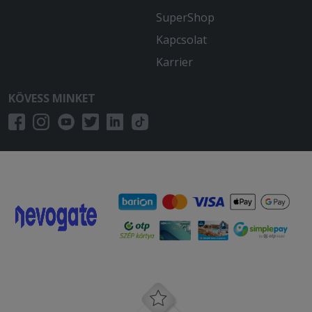
SuperShop
Kapcsolat
Karrier
KÖVESS MINKET