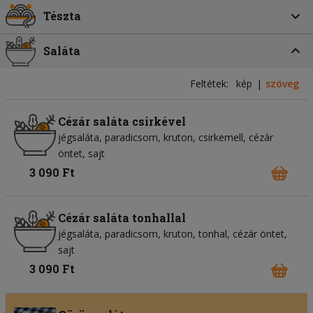
Tészta
Saláta
Feltétek:
kép
szöveg
Cézár saláta csirkével
jégsaláta
paradicsom
kruton
csirkemell
cézár
öntet
sajt
3 090 Ft
Cézár saláta tonhallal
jégsaláta
paradicsom
kruton
tonhal
cézár öntet
sajt
3 090 Ft