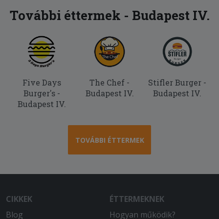
2025-08-03 - Biró:
További éttermek - Budapest IV.
rég ettem ilyen jót
Five Days
The Chef -
Stifler Burger -
Burger's -
Budapest IV.
Budapest IV.
Budapest IV.
TOVÁBBI ÉTTERMEK
CIKKEK
ÉTTERMEKNEK
Blog
Hogyan működik?