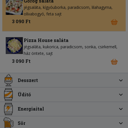
Görög saláta
jégsaláta
kígyóuborka
paradicsom
lilahagyma
olívabogyó
feta sajt
3 090 Ft
Pizza House saláta
jégsaláta
kukorica
paradicsom
sonka
csirkemell
ház öntete
sajt
3 090 Ft
Desszert
Üdítő
Energiaital
Sör