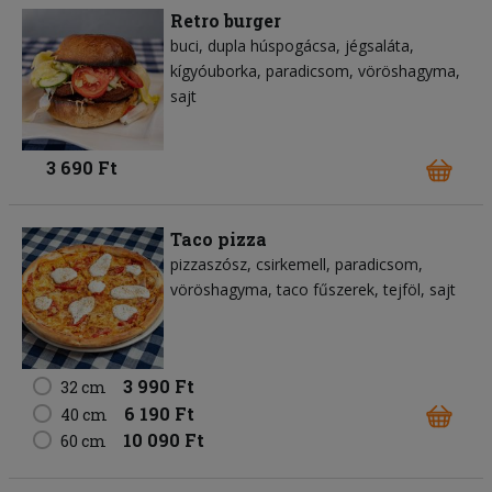
Retro burger
buci
dupla húspogácsa
jégsaláta
kígyóuborka
paradicsom
vöröshagyma
sajt
3 690 Ft
Taco pizza
pizzaszósz
csirkemell
paradicsom
vöröshagyma
taco fűszerek
tejföl
sajt
3 990 Ft
32 cm
6 190 Ft
40 cm
10 090 Ft
60 cm