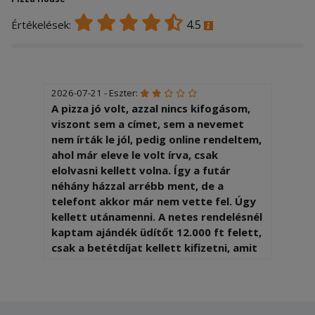
4.5
Értékelések:
2026-07-21 - Eszter:
A pizza jó volt, azzal nincs kifogásom,
viszont sem a címet, sem a nevemet
nem írták le jól, pedig online rendeltem,
ahol már eleve le volt írva, csak
elolvasni kellett volna. Így a futár
néhány házzal arrébb ment, de a
telefont akkor már nem vette fel. Úgy
kellett utánamenni. A netes rendelésnél
kaptam ajándék üdítőt 12.000 ft felett,
csak a betétdíjat kellett kifizetni, amit
le is vontak, de a futár nem hozta ki,
mert szerinte csak 14.000 felett jár.
Nem hiszem, h rendelek innen újra.