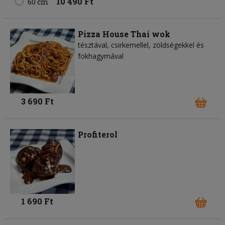
10 490 Ft
60 cm
Pizza House Thai wok
tésztával, csirkemellel, zöldségekkel és
fokhagymával
3 690 Ft
Profiterol
1 690 Ft