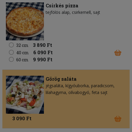
Csirkés pizza
tejfölös alap
csirkemell
sajt
3 890 Ft
32 cm
6 090 Ft
40 cm
9 990 Ft
60 cm
Görög saláta
jégsaláta
kígyóuborka
paradicsom
lilahagyma
olívabogyó
feta sajt
3 090 Ft