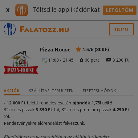
Töltsd le applikációnkat
X
LETÖLTÖM
BELÉPÉS
Pizza House
4.5/5 (300+)
11:00 - 21:45
60 perc
3 200 Ft
AKCIÓK
SZÁLLÍTÁSI TERÜLETEK
FIZETÉSI MÓDOK
-
12 000
Ft
feletti rendelés esetén
ajándék
1,75l üdítő
32cm-es pizzák
3 390 Ft
-tól, 32cm-es prémium pizzák
4 290 Ft
-
tól.
Rendezvényekre előrendelést felveszünk.
Ebédidőben és vacsoraidőben az alábbi területekre