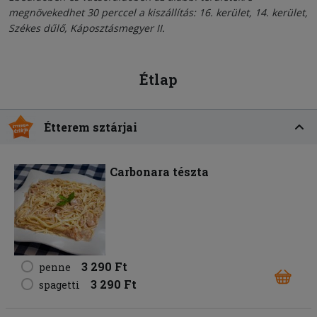
megnövekedhet 30 perccel a kiszállítás: 16. kerület, 14. kerület,
Székes dűlő, Káposztásmegyer II.
Étlap
Étterem sztárjai
Carbonara tészta
3 290 Ft
penne
3 290 Ft
spagetti