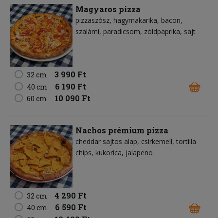
Magyaros pizza
pizzaszósz
hagymakarika
bacon
szalámi
paradicsom
zöldpaprika
sajt
3 990 Ft
32 cm
6 190 Ft
40 cm
10 090 Ft
60 cm
Nachos prémium pizza
cheddar sajtos alap
csirkemell
tortilla
chips
kukorica
jalapeno
4 290 Ft
32 cm
6 590 Ft
40 cm