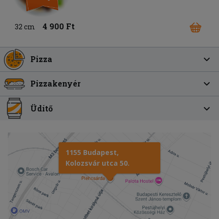
4 900 Ft
32 cm
Pizza
Pizzakenyér
Üdítő
1155 Budapest,
Kolozsvár utca 50.