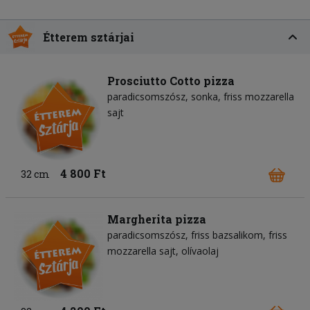
Étterem sztárjai
Prosciutto Cotto pizza
paradicsomszósz
sonka
friss mozzarella
sajt
4 800 Ft
32 cm
Margherita pizza
paradicsomszósz
friss bazsalikom
friss
mozzarella sajt
olívaolaj