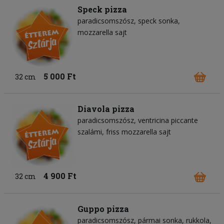
Speck pizza
paradicsomszósz
speck sonka
mozzarella sajt
5 000 Ft
32 cm
Diavola pizza
paradicsomszósz
ventricina piccante
szalámi
friss mozzarella sajt
4 900 Ft
32 cm
Guppo pizza
paradicsomszósz
pármai sonka
rukkola