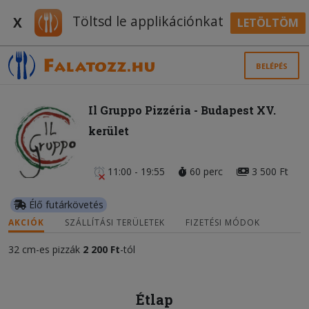
Töltsd le applikációnkat
X
LETÖLTÖM
BELÉPÉS
Il Gruppo Pizzéria - Budapest XV.
kerület
11:00 - 19:55
60 perc
3 500 Ft
Élő futárkövetés
AKCIÓK
SZÁLLÍTÁSI TERÜLETEK
FIZETÉSI MÓDOK
32 cm-es pizzák
2 200 Ft
-tól
Étlap