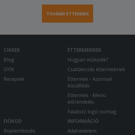
TOVÁBBI ÉTTERMEK
CIKKEK
ÉTTERMEKNEK
Blog
Hogyan működik?
GYIK
Csatlakozás éttermeknek
Receptek
Éttermek - Azonnali
kiszállítás
Éttermek - Menü
előrendelés
Falatozz logó csomag
FIÓKOD
INFORMÁCIÓ
Bejelentkezés
Adatvédelem