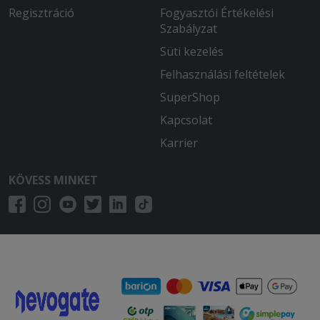
Regisztráció
Fogyasztói Értékelési
Szabályzat
Süti kezelés
Felhasználási feltételek
SuperShop
Kapcsolat
Karrier
KÖVESS MINKET