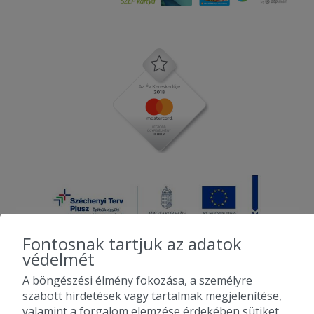
Fontosnak tartjuk az adatok
védelmét
A böngészési élmény fokozása, a személyre
2010-2026 Copyright - Falatozz.hu - Diston-line Kft.
szabott hirdetések vagy tartalmak megjelenítése,
valamint a forgalom elemzése érdekében sütiket