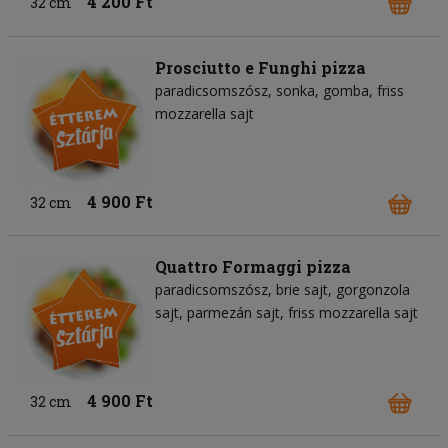
4 200 Ft
32 cm
Prosciutto e Funghi pizza
paradicsomszósz
sonka
gomba
friss
mozzarella sajt
4 900 Ft
32 cm
Quattro Formaggi pizza
paradicsomszósz
brie sajt
gorgonzola
sajt
parmezán sajt
friss mozzarella sajt
4 900 Ft
32 cm