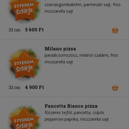
szarvasgombakrém
parmezán sajt
friss
mozzarella sajt
5 600 Ft
32 cm
Milano pizza
paradicsomszósz
milánói szalámi
friss
mozzarella sajt
4 900 Ft
32 cm
Pancetta Bianco pizza
fűszeres tejföl
pancetta
csípős
pepperoni paprika
mozzarella sajt