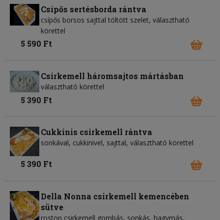
Csípős sertésborda rántva
csípős borsos sajttal töltött szelet, választható
körettel
5 590 Ft
Csirkemell háromsajtos mártásban
választható körettel
5 390 Ft
Cukkinis csirkemell rántva
sonkával, cukkinivel, sajttal, választható körettel
5 390 Ft
Della Nonna csirkemell kemencében
sütve
roston csirkemell gombás, sonkás, hagymás,