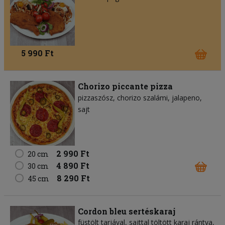
5 990 Ft
Chorizo piccante pizza
pizzaszósz
chorizo szalámi
jalapeno
sajt
2 990 Ft
20 cm
4 890 Ft
30 cm
8 290 Ft
45 cm
Cordon bleu sertéskaraj
füstölt tarjával, sajttal töltött karaj rántva,