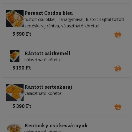
Paraszt Cordon bleu
füstölt csülökkel, lilahagymával, füstölt sajttal töltött
sertéskaraj rántva, választható körettel
5 590 Ft
Rántott csirkemell
választható körettel
5 190 Ft
Rántott sertéskaraj
választható körettel
5 390 Ft
Kentucky csirkeszárnyak
választható körettel