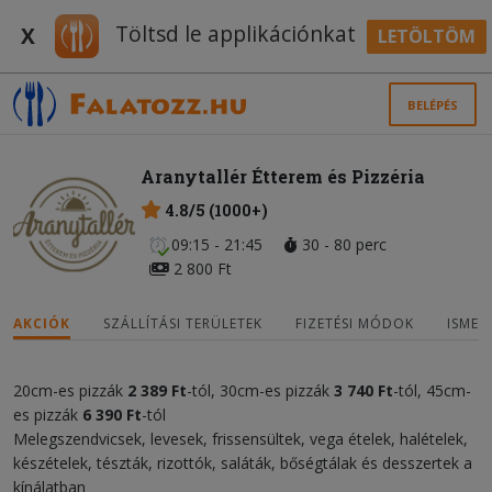
Töltsd le applikációnkat
X
LETÖLTÖM
BELÉPÉS
Aranytallér Étterem és Pizzéria
4.8/5 (1000+)
09:15 - 21:45
30 - 80 perc
2 800 Ft
AKCIÓK
SZÁLLÍTÁSI TERÜLETEK
FIZETÉSI MÓDOK
ISMER
20cm-es pizzák
2 389 Ft
-tól, 30cm-es pizzák
3 740 Ft
-tól, 45cm-
es pizzák
6 390 Ft
-tól
Melegszendvicsek, levesek, frissensültek, vega ételek, halételek,
készételek, tészták, rizottók, saláták, bőségtálak és desszertek a
kínálatban