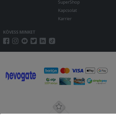
SuperShop
Kapcsolat
Karrier
KÖVESS MINKET