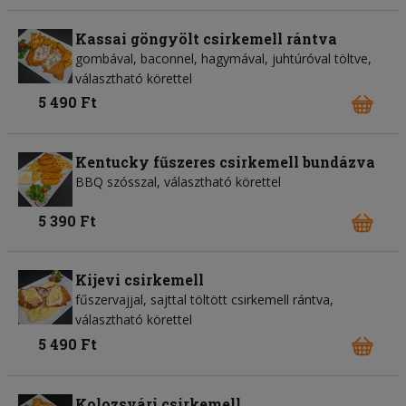
Kassai göngyölt csirkemell rántva
gombával, baconnel, hagymával, juhtúróval töltve,
választható körettel
5 490 Ft
Kentucky fűszeres csirkemell bundázva
BBQ szósszal, választható körettel
5 390 Ft
Kijevi csirkemell
fűszervajjal, sajttal töltött csirkemell rántva,
választható körettel
5 490 Ft
Kolozsvári csirkemell