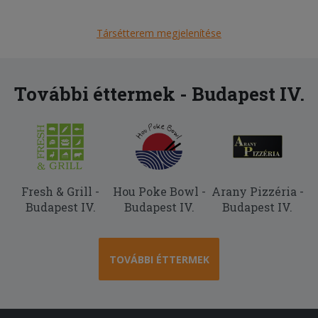
A hamburgernek nem volt íze és a
somlói galuskában túl sok volt a rum
Társétterem megjelenítése
2025-06-08 - Anita:
Nagyon elégedtlen voltam, több mint 1
órát kellett várni a kiszállításra!
További éttermek - Budapest IV.
2025-06-06 - László:
Ízletes és finom. Gyorsan kiszállították
a megrendelést.
Fresh & Grill -
Hou Poke Bowl -
Arany Pizzéria -
Budapest IV.
Budapest IV.
Budapest IV.
TOVÁBBI ÉTTERMEK