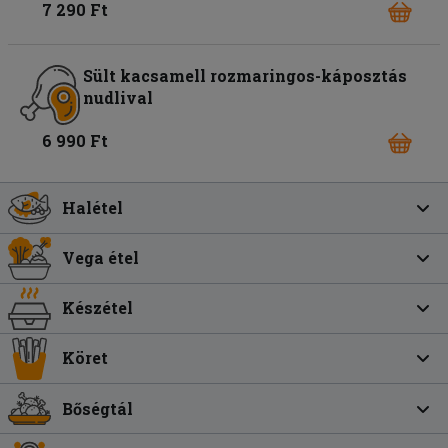
7 290 Ft
Sült kacsamell rozmaringos-káposztás
nudlival
6 990 Ft
Halétel
Vega étel
Készétel
Köret
Bőségtál