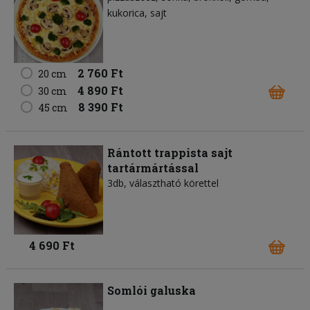
kukorica
sajt
2 760 Ft
20 cm
4 890 Ft
30 cm
8 390 Ft
45 cm
Rántott trappista sajt
tartármártással
3db, választható körettel
4 690 Ft
Somlói galuska