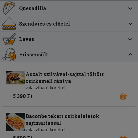
Quesadilla
Szendvics és előétel
Leves
Frissensült
Aszalt szilvával-sajttal töltött
csirkemell rántva
választható körettel
5 390 Ft
Baconbe tekert csirkefalatok
sajtmártással
választható körettel
5 590 Ft