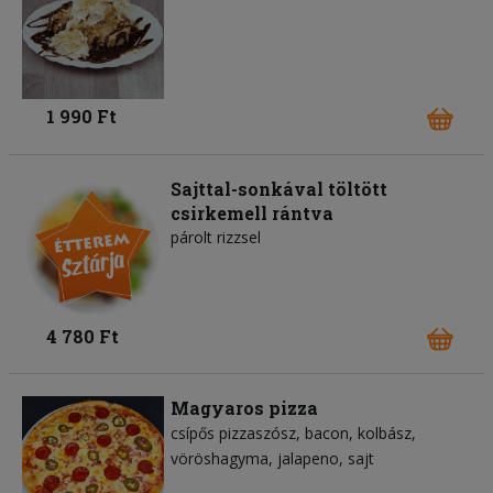
1 990 Ft
Sajttal-sonkával töltött
csirkemell rántva
párolt rizzsel
4 780 Ft
Magyaros pizza
csípős pizzaszósz
bacon
kolbász
vöröshagyma
jalapeno
sajt