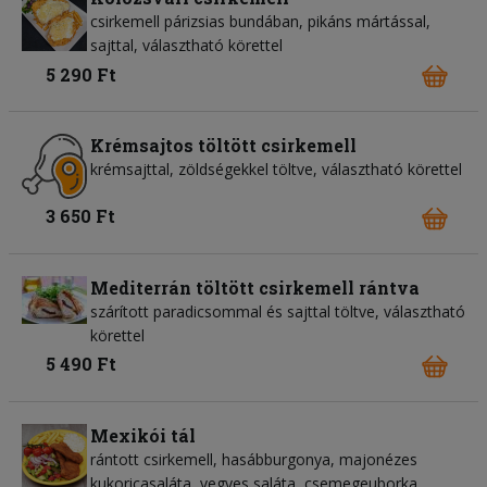
csirkemell párizsias bundában, pikáns mártással,
sajttal, választható körettel
5 290 Ft
Krémsajtos töltött csirkemell
krémsajttal, zöldségekkel töltve, választható körettel
3 650 Ft
Mediterrán töltött csirkemell rántva
szárított paradicsommal és sajttal töltve, választható
körettel
5 490 Ft
Mexikói tál
rántott csirkemell, hasábburgonya, majonézes
kukoricasaláta, vegyes saláta, csemegeuborka