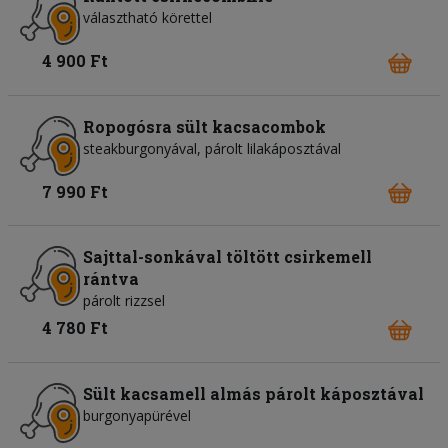
választható körettel
4 900 Ft
Ropogósra sült kacsacombok
steakburgonyával, párolt lilakáposztával
7 990 Ft
Sajttal-sonkával töltött csirkemell
rántva
párolt rizzsel
4 780 Ft
Sült kacsamell almás párolt káposztával
burgonyapürével