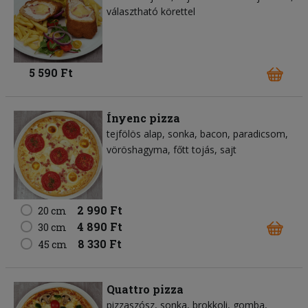
választható körettel
5 590 Ft
Ínyenc pizza
tejfölös alap
sonka
bacon
paradicsom
vöröshagyma
főtt tojás
sajt
2 990 Ft
20 cm
4 890 Ft
30 cm
8 330 Ft
45 cm
Quattro pizza
pizzaszósz
sonka
brokkoli
gomba