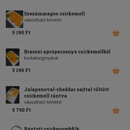
Szezámmagos csirkemell
választható körettel
5 190 Ft
Brassói aprópecsenye csirkemellből
kockaburgonyával
5 190 Ft
Jalapenoval-cheddar sajttal töltött
csirkemell rántva
választható körettel
5 790 Ft
Rántott csirkecombfilé