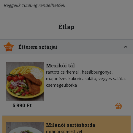
Reggelik 10:30-ig rendelhetőek
Étlap
Étterem sztárjai
Mexikói tál
rántott csirkemell, hasábburgonya,
majonézes kukoricasaláta, vegyes saláta,
csemegeuborka
5 990 Ft
Milánói sertésborda
milánói spagettivel