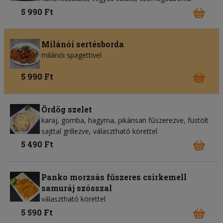
5 990 Ft
Milánói sertésborda
milánói spagettivel
5 990 Ft
Ördög szelet
karaj, gomba, hagyma, pikánsan fűszerezve, füstölt
sajttal grillezve, választható körettel
5 490 Ft
Panko morzsás fűszeres csirkemell
samuráj szósszal
választható körettel
5 590 Ft