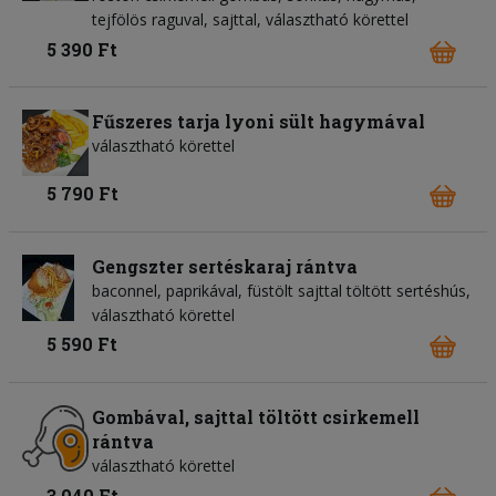
tejfölös raguval, sajttal, választható körettel
5 390 Ft
Fűszeres tarja lyoni sült hagymával
választható körettel
5 790 Ft
Gengszter sertéskaraj rántva
baconnel, paprikával, füstölt sajttal töltött sertéshús,
választható körettel
5 590 Ft
Gombával, sajttal töltött csirkemell
rántva
választható körettel
3 040 Ft