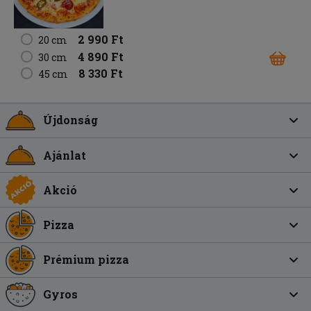
2 990 Ft
20 cm
4 890 Ft
30 cm
8 330 Ft
45 cm
Újdonság
Ajánlat
Akció
Pizza
Prémium pizza
Gyros