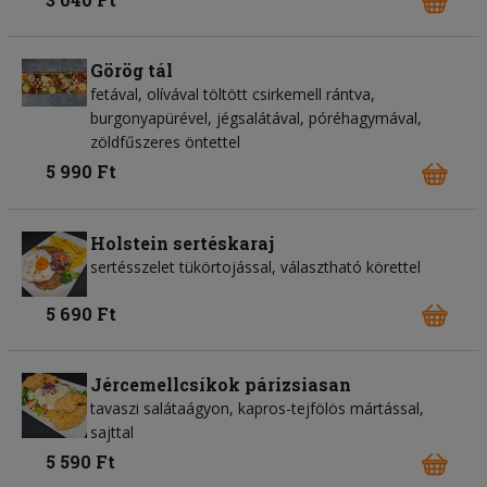
Görög tál
fetával, olívával töltött csirkemell rántva,
burgonyapürével, jégsalátával, póréhagymával,
zöldfűszeres öntettel
5 990 Ft
Holstein sertéskaraj
sertésszelet tükörtojással, választható körettel
5 690 Ft
Jércemellcsíkok párizsiasan
tavaszi salátaágyon, kapros-tejfölös mártással,
sajttal
5 590 Ft