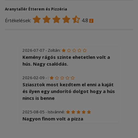
Aranytallér Étterem és Pizzéria
4.8
Értékelések:
2026-07-07 - Zoltán:
Kemény rágós szinte ehetetlen volt a
hús. Nagy csalódás.
2026-02-09 - :
Sziasztok most kezdtem el enni a kaját
és ilyen egy undorító dolgot hogy a hús
nincs is benne
2025-08-05 - Istvánné:
Nagyon finom volt a pizza
2025-07-04 - Gábor: