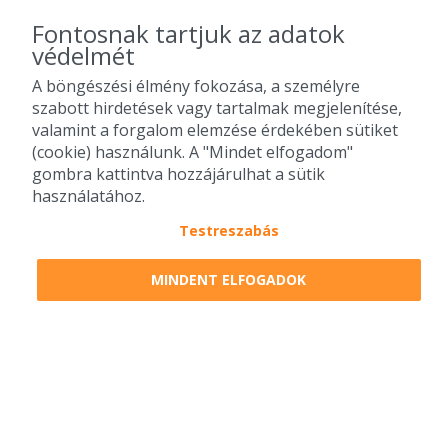
Fontosnak tartjuk az adatok
védelmét
A böngészési élmény fokozása, a személyre
szabott hirdetések vagy tartalmak megjelenítése,
valamint a forgalom elemzése érdekében sütiket
(cookie) használunk. A "Mindet elfogadom"
gombra kattintva hozzájárulhat a sütik
használatához.
Testreszabás
2010-2026 Copyright - Falatozz.hu - Diston-line Kft.
MINDENT ELFOGADOK
Pizza, gyros, hamburger, menük kedvező áron, egy helyen az összes
étterem ajánlata.
0
tétel a kosárban
Megrendelem
Megrendelem
0 Ft