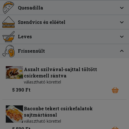
Quesadilla
Szendvics és előétel
Leves
Frissensült
Aszalt szilvával-sajttal töltött
csirkemell rántva
választható körettel
5 390 Ft
Baconbe tekert csirkefalatok
sajtmártással
választható körettel
5 590 Ft