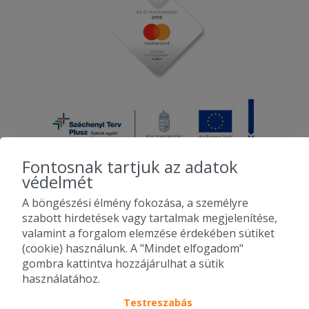
Fontosnak tartjuk az adatok
védelmét
A böngészési élmény fokozása, a személyre
2010-2026 Copyright - Falatozz.hu - Diston-line Kft.
szabott hirdetések vagy tartalmak megjelenítése,
valamint a forgalom elemzése érdekében sütiket
Pizza, gyros, hamburger, menük kedvező áron, egy helyen az összes
(cookie) használunk. A "Mindet elfogadom"
étterem ajánlata.
gombra kattintva hozzájárulhat a sütik
használatához.
Testreszabás