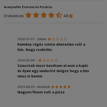
Aranytallér Étterem és Pizzéria
4.8
Értékelések:
2026-07-07 - Zoltán:
Kemény rágós szinte ehetetlen volt a
hús. Nagy csalódás.
2026-02-09 - :
Sziasztok most kezdtem el enni a kaját
és ilyen egy undorító dolgot hogy a hús
nincs is benne
2025-08-05 - Istvánné:
Nagyon finom volt a pizza
2025-07-04 - Gábor: