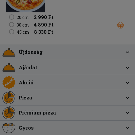
2 990 Ft
20 cm
4 890 Ft
30 cm
8 330 Ft
45 cm
Újdonság
Ajánlat
Akció
Pizza
Prémium pizza
Gyros