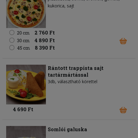
kukorica
sajt
2 760 Ft
20 cm
4 890 Ft
30 cm
8 390 Ft
45 cm
Rántott trappista sajt
tartármártással
3db, választható körettel
4 690 Ft
Somlói galuska