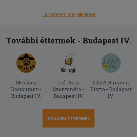
A hamburgernek nem volt íze és a
somlói galuskában túl sok volt a rum
Társétterem megjelenítése
2025-06-08 - Anita:
Nagyon elégedtlen voltam, több mint 1
órát kellett várni a kiszállításra!
További éttermek - Budapest IV.
2025-06-06 - László:
Ízletes és finom. Gyorsan kiszállították
a megrendelést.
Mexican
Ital Futár
LAZA Burger'n
Restaurant -
Szentendre -
Bistro - Budapest
Budapest IV.
Budapest IV.
IV.
TOVÁBBI ÉTTERMEK