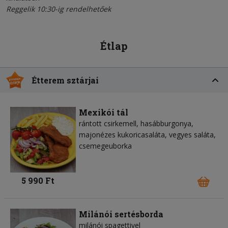
Reggelik 10:30-ig rendelhetőek
Étlap
Étterem sztárjai
Mexikói tál
rántott csirkemell, hasábburgonya,
majonézes kukoricasaláta, vegyes saláta,
csemegeuborka
5 990 Ft
Milánói sertésborda
milánói spagettivel