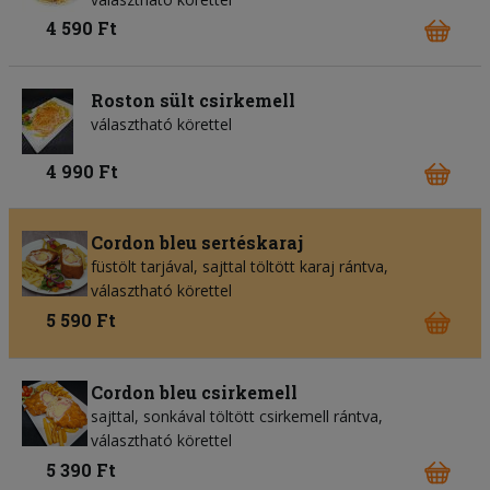
4 590 Ft
Roston sült csirkemell
választható körettel
4 990 Ft
Cordon bleu sertéskaraj
füstölt tarjával, sajttal töltött karaj rántva,
választható körettel
5 590 Ft
Cordon bleu csirkemell
sajttal, sonkával töltött csirkemell rántva,
választható körettel
5 390 Ft