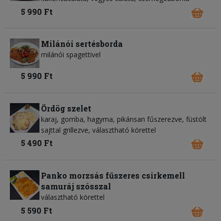
5 990 Ft
Milánói sertésborda
milánói spagettivel
5 990 Ft
Ördög szelet
karaj, gomba, hagyma, pikánsan fűszerezve, füstölt
sajttal grillezve, választható körettel
5 490 Ft
Panko morzsás fűszeres csirkemell
samuráj szósszal
választható körettel
5 590 Ft