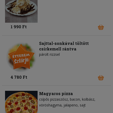
1 990 Ft
Sajttal-sonkával töltött
csirkemell rántva
párolt rizzsel
4 780 Ft
Magyaros pizza
csípős pizzaszósz
bacon
kolbász
vöröshagyma
jalapeno
sajt