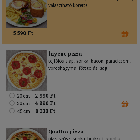
választható körettel
5 590 Ft
Ínyenc pizza
tejfölös alap
sonka
bacon
paradicsom
vöröshagyma
főtt tojás
sajt
2 990 Ft
20 cm
4 890 Ft
30 cm
8 330 Ft
45 cm
Quattro pizza
pizzaszósz
sonka
brokkoli
gomba