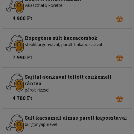
választható körettel
4 900 Ft
Ropogósra sült kacsacombok
steakburgonyával, párolt lilakáposztával
7 990 Ft
Sajttal-sonkával töltött csirkemell
rántva
párolt rizzsel
4 780 Ft
Sült kacsamell almás párolt káposztával
burgonyapürével