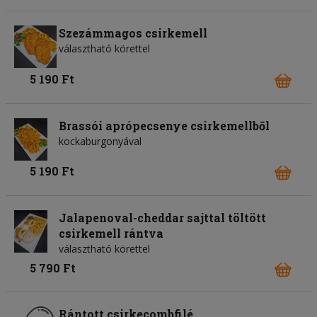
Szezámmagos csirkemell
választható körettel
5 190 Ft
Brassói aprópecsenye csirkemellből
kockaburgonyával
5 190 Ft
Jalapenoval-cheddar sajttal töltött
csirkemell rántva
választható körettel
5 790 Ft
Rántott csirkecombfilé