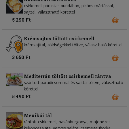
csirkemell párizsias bundában, pikáns mártással,
sajttal, választható körettel
5 290 Ft
Krémsajtos töltött csirkemell
krémsajttal, zöldségekkel töltve, választható körettel
3 650 Ft
Mediterrán töltött csirkemell rántva
szárított paradicsommal és sajttal töltve, választható
körettel
5 490 Ft
Mexikói tál
rántott csirkemell, hasábburgonya, majonézes
kukoricasaláta, vegyes saláta, csemegeuborka