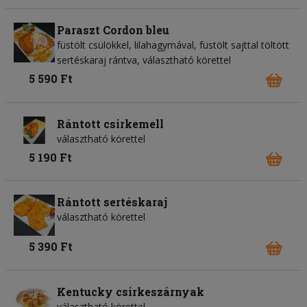
Paraszt Cordon bleu
füstölt csülökkel, lilahagymával, füstölt sajttal töltött
sertéskaraj rántva, választható körettel
5 590 Ft
Rántott csirkemell
választható körettel
5 190 Ft
Rántott sertéskaraj
választható körettel
5 390 Ft
Kentucky csirkeszárnyak
választható körettel