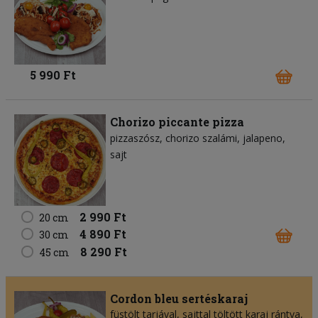
5 990 Ft
Chorizo piccante pizza
pizzaszósz
chorizo szalámi
jalapeno
sajt
2 990 Ft
20 cm
4 890 Ft
30 cm
8 290 Ft
45 cm
Cordon bleu sertéskaraj
füstölt tarjával, sajttal töltött karaj rántva,