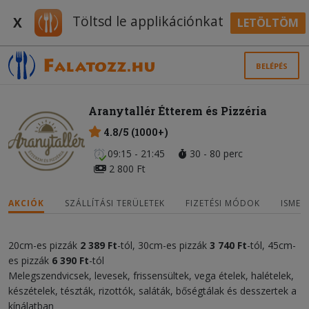
Töltsd le applikációnkat
X
LETÖLTÖM
BELÉPÉS
Aranytallér Étterem és Pizzéria
4.8/5 (1000+)
09:15 - 21:45
30 - 80 perc
2 800 Ft
AKCIÓK
SZÁLLÍTÁSI TERÜLETEK
FIZETÉSI MÓDOK
ISMER
20cm-es pizzák
2 389 Ft
-tól, 30cm-es pizzák
3 740 Ft
-tól, 45cm-
es pizzák
6 390 Ft
-tól
Melegszendvicsek, levesek, frissensültek, vega ételek, halételek,
készételek, tészták, rizottók, saláták, bőségtálak és desszertek a
kínálatban