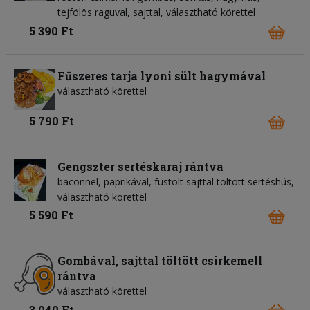
tejfölös raguval, sajttal, választható körettel
5 390 Ft
Fűszeres tarja lyoni sült hagymával
választható körettel
5 790 Ft
Gengszter sertéskaraj rántva
baconnel, paprikával, füstölt sajttal töltött sertéshús,
választható körettel
5 590 Ft
Gombával, sajttal töltött csirkemell
rántva
választható körettel
3 040 Ft