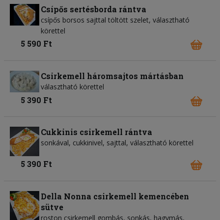
Csípős sertésborda rántva
csípős borsos sajttal töltött szelet, választható
körettel
5 590 Ft
Csirkemell háromsajtos mártásban
választható körettel
5 390 Ft
Cukkinis csirkemell rántva
sonkával, cukkinivel, sajttal, választható körettel
5 390 Ft
Della Nonna csirkemell kemencében
sütve
roston csirkemell gombás, sonkás, hagymás,