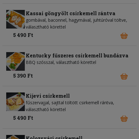
Kassai göngyölt csirkemell rántva
gombával, baconnel, hagymával, juhtúróval töltve,
választható körettel
5 490 Ft
Kentucky fűszeres csirkemell bundázva
BBQ szósszal, választható körettel
5 390 Ft
Kijevi csirkemell
fűszervajjal, sajttal töltött csirkemell rántva,
választható körettel
5 490 Ft
Kolozsvári csirkemell