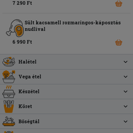
7 290 Ft
Sült kacsamell rozmaringos-káposztás
nudlival
6 990 Ft
Halétel
Vega étel
Készétel
Köret
Bőségtál