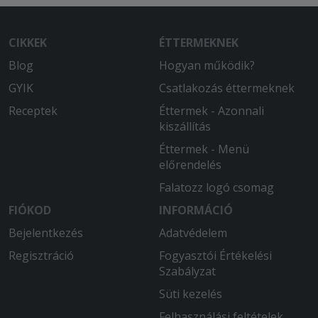
CIKKEK
ÉTTERMEKNEK
Blog
Hogyan működik?
GYIK
Csatlakozás éttermeknek
Receptek
Éttermek - Azonnali
kiszállítás
Éttermek - Menü
előrendelés
Falatozz logó csomag
FIÓKOD
INFORMÁCIÓ
Bejelentkezés
Adatvédelem
Regisztráció
Fogyasztói Értékelési
Szabályzat
Süti kezelés
Felhasználási feltételek