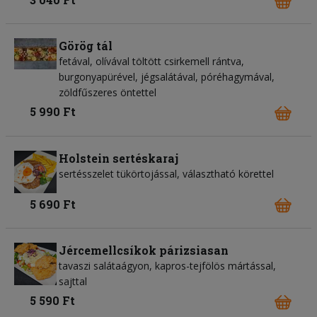
Görög tál
fetával, olívával töltött csirkemell rántva,
burgonyapürével, jégsalátával, póréhagymával,
zöldfűszeres öntettel
5 990 Ft
Holstein sertéskaraj
sertésszelet tükörtojással, választható körettel
5 690 Ft
Jércemellcsíkok párizsiasan
tavaszi salátaágyon, kapros-tejfölös mártással,
sajttal
5 590 Ft