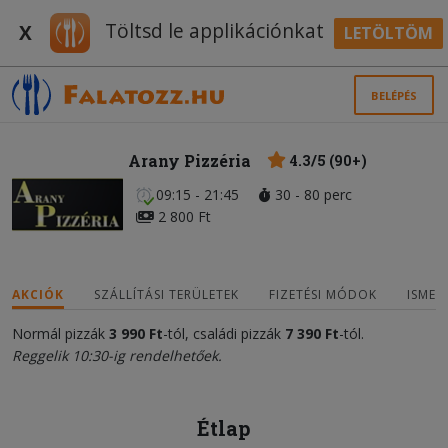
Töltsd le applikációnkat
X
LETÖLTÖM
BELÉPÉS
Arany Pizzéria
4.3/5 (90+)
09:15 - 21:45
30 - 80 perc
2 800 Ft
AKCIÓK
SZÁLLÍTÁSI TERÜLETEK
FIZETÉSI MÓDOK
ISMER
Normál pizzák
3 990 Ft
-tól, családi pizzák
7
3
90 Ft
-tól.
Reggelik 10:30-ig rendelhetőek.
Étlap