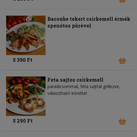
Baconbe tekert csirkemell érmék
spenótos pürével
5 390 Ft
Feta sajtos csirkemell
paradicsommal, feta sajttal grillezve,
választható körettel
5 290 Ft