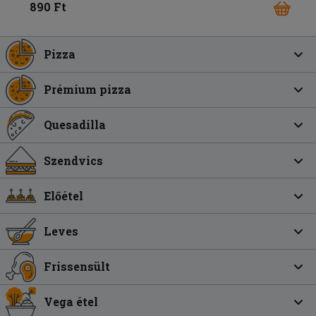
890 Ft
Pizza
Prémium pizza
Quesadilla
Szendvics
Előétel
Leves
Frissensült
Vega étel