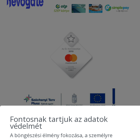
Fontosnak tartjuk az adatok
védelmét
A böngészési élmény fokozása, a személyre
2010-2026 Copyright - Falatozz.hu - Diston-line Kft.