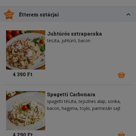
Étterem sztárjai
Juhtúrós sztrapacska
tészta
juhtúró
bacon
4 390 Ft
Spagetti Carbonara
spagetti tészta
tejszínes alap
sonka
bacon
hagyma
tojás
parmezán sajt
4 290 Ft