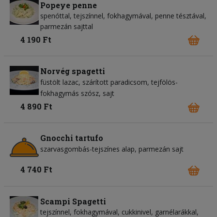
Popeye penne
spenóttal, tejszínnel, fokhagymával, penne tésztával,
parmezán sajttal
4 190 Ft
Norvég spagetti
füstölt lazac
szárított paradicsom
tejfölös-
fokhagymás szósz
sajt
4 890 Ft
Gnocchi tartufo
szarvasgombás-tejszínes alap
parmezán sajt
4 740 Ft
Scampi Spagetti
tejszínnel, fokhagymával, cukkinivel, garnélarákkal,