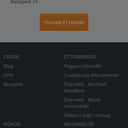
Budapest IV.
TOVÁBBI ÉTTERMEK
CIKKEK
ÉTTERMEKNEK
Blog
Hogyan működik?
GYIK
Csatlakozás éttermeknek
Receptek
Éttermek - Azonnali
kiszállítás
Éttermek - Menü
előrendelés
Falatozz logó csomag
FIÓKOD
INFORMÁCIÓ