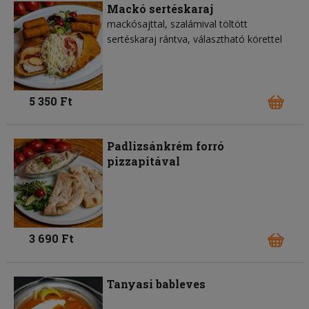
Mackó sertéskaraj
mackósajttal, szalámival töltött
sertéskaraj rántva, választható körettel
5 350 Ft
Padlizsánkrém forró
pizzapitával
3 690 Ft
Tanyasi bableves