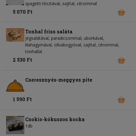
spagetti tésztával, sajttal, citrommal
5 070 Ft
Tonhal friss saláta
jégsalátával, paradicsommal, uborkával,
lilahagymával, olívabogyóval, sajttal, citrommal,
tonhallal
2 530 Ft
Cseresznyés-meggyes pite
1 590 Ft
Csokis-kókuszos kocka
1db