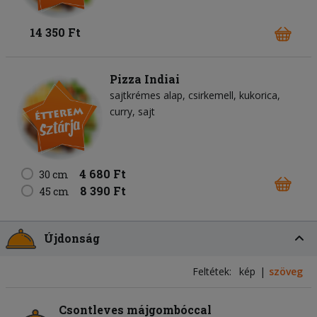
14 350 Ft
Pizza Indiai
sajtkrémes alap
csirkemell
kukorica
curry
sajt
4 680 Ft
30 cm
8 390 Ft
45 cm
Újdonság
Feltétek:
kép
szöveg
Csontleves májgombóccal