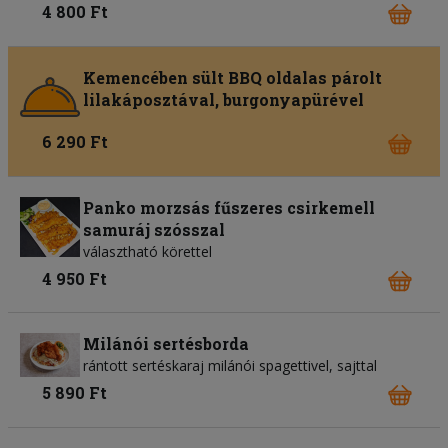
4 800 Ft
Kemencében sült BBQ oldalas párolt
lilakáposztával, burgonyapürével
6 290 Ft
Panko morzsás fűszeres csirkemell
samuráj szósszal
választható körettel
4 950 Ft
Milánói sertésborda
rántott sertéskaraj milánói spagettivel, sajttal
5 890 Ft