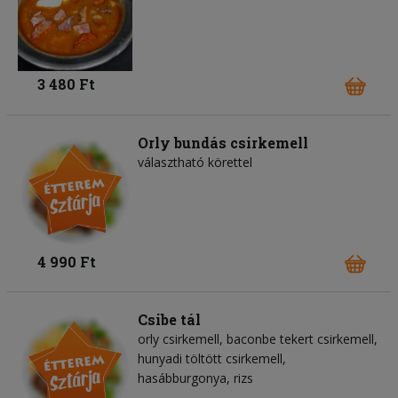
3 480 Ft
Orly bundás csirkemell
választható körettel
4 990 Ft
Csibe tál
orly csirkemell, baconbe tekert csirkemell,
hunyadi töltött csirkemell,
hasábburgonya, rizs