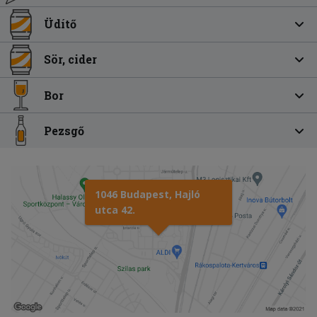
Üdítő
Sör, cider
Bor
Pezsgő
1046 Budapest, Hajló
utca 42.