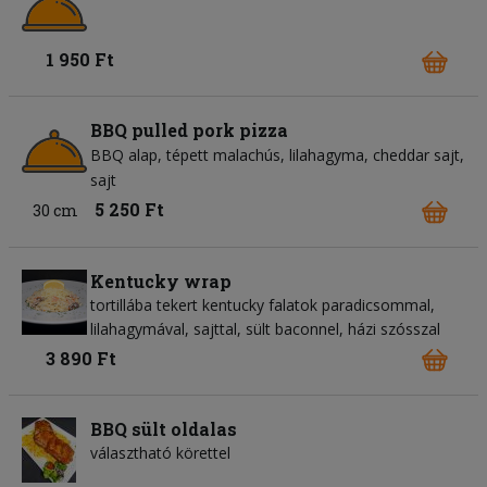
1 950 Ft
BBQ pulled pork pizza
BBQ alap
tépett malachús
lilahagyma
cheddar sajt
sajt
5 250 Ft
30 cm
Kentucky wrap
tortillába tekert kentucky falatok paradicsommal,
lilahagymával, sajttal, sült baconnel, házi szósszal
3 890 Ft
BBQ sült oldalas
választható körettel