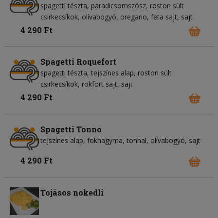
spagetti tészta
paradicsomszósz
roston sült
csirkecsíkok
olívabogyó
oregano
feta sajt
sajt
4 290 Ft
Spagetti Roquefort
spagetti tészta
tejszínes alap
roston sült
csirkecsíkok
rokfort sajt
sajt
4 290 Ft
Spagetti Tonno
tejszínes alap
fokhagyma
tonhal
olívabogyó
sajt
4 290 Ft
Tojásos nokedli