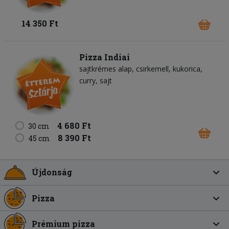
14 350 Ft
Pizza Indiai
sajtkrémes alap
csirkemell
kukorica
curry
sajt
4 680 Ft
30 cm
8 390 Ft
45 cm
Újdonság
Pizza
Prémium pizza