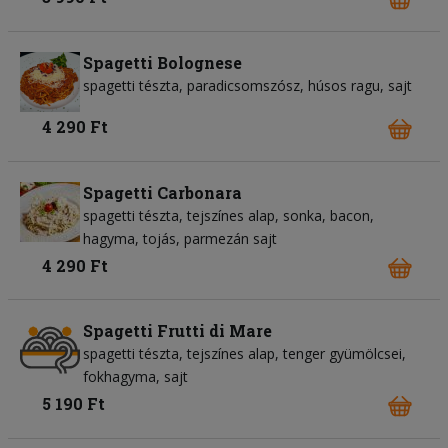
Spagetti Bolognese
spagetti tészta
paradicsomszósz
húsos ragu
sajt
4 290 Ft
Spagetti Carbonara
spagetti tészta
tejszínes alap
sonka
bacon
hagyma
tojás
parmezán sajt
4 290 Ft
Spagetti Frutti di Mare
spagetti tészta
tejszínes alap
tenger gyümölcsei
fokhagyma
sajt
5 190 Ft