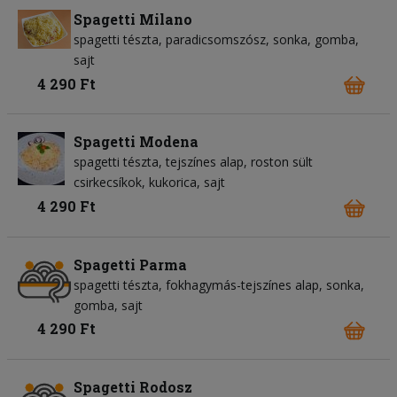
Spagetti Milano
spagetti tészta
paradicsomszósz
sonka
gomba
sajt
4 290 Ft
Spagetti Modena
spagetti tészta
tejszínes alap
roston sült
csirkecsíkok
kukorica
sajt
4 290 Ft
Spagetti Parma
spagetti tészta
fokhagymás-tejszínes alap
sonka
gomba
sajt
4 290 Ft
Spagetti Rodosz