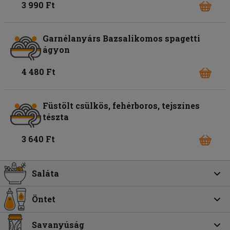
3 990 Ft
Garnélanyárs Bazsalikomos spagetti
ágyon
4 480 Ft
Füstölt csülkös, fehérboros, tejszínes
tészta
3 640 Ft
Saláta
Öntet
Savanyúság