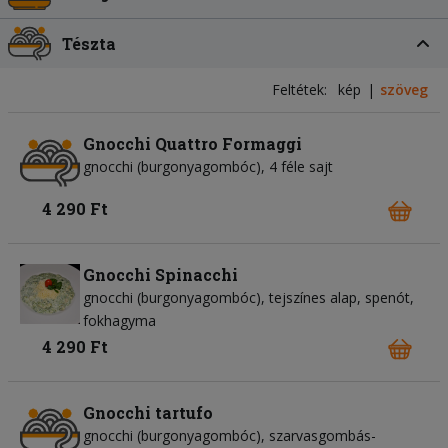
Tészta
Feltétek:
kép
szöveg
Gnocchi Quattro Formaggi
gnocchi (burgonyagombóc)
4 féle sajt
4 290 Ft
Gnocchi Spinacchi
gnocchi (burgonyagombóc)
tejszínes alap
spenót
fokhagyma
4 290 Ft
Gnocchi tartufo
gnocchi (burgonyagombóc)
szarvasgombás-