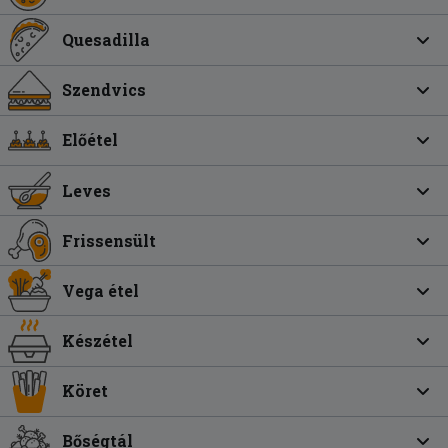
Quesadilla
Szendvics
Előétel
Leves
Frissensült
Vega étel
Készétel
Köret
Bőségtál