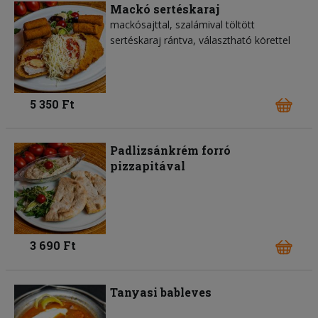
Mackó sertéskaraj
mackósajttal, szalámival töltött
sertéskaraj rántva, választható körettel
5 350 Ft
Padlizsánkrém forró
pizzapitával
3 690 Ft
Tanyasi bableves