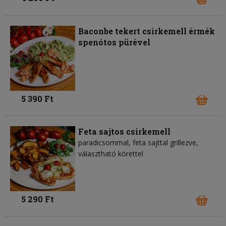
Baconbe tekert csirkemell érmék
spenótos pürével
5 390 Ft
Feta sajtos csirkemell
paradicsommal, feta sajttal grillezve,
választható körettel
5 290 Ft