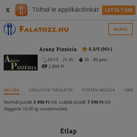
Töltsd le applikációnkat
X
LETÖLTÖM
BELÉPÉS
Arany Pizzéria
4.3/5 (90+)
09:15 - 21:45
30 - 80 perc
2 800 Ft
AKCIÓK
SZÁLLÍTÁSI TERÜLETEK
FIZETÉSI MÓDOK
ISMER
Normál pizzák
3 990 Ft
-tól, családi pizzák
7
3
90 Ft
-tól.
Reggelik 10:30-ig rendelhetőek.
Étlap