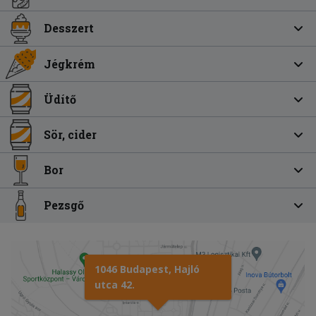
Desszert
Jégkrém
Üdítő
Sör, cider
Bor
Pezsgő
1046 Budapest, Hajló
utca 42.