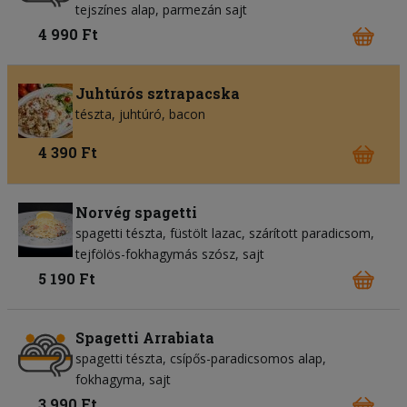
tejszínes alap
parmezán sajt
4 990 Ft
Juhtúrós sztrapacska
tészta
juhtúró
bacon
4 390 Ft
Norvég spagetti
spagetti tészta
füstölt lazac
szárított paradicsom
tejfölös-fokhagymás szósz
sajt
5 190 Ft
Spagetti Arrabiata
spagetti tészta
csípős-paradicsomos alap
fokhagyma
sajt
3 990 Ft