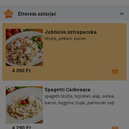
Étterem sztárjai
Juhtúrós sztrapacska
tészta
juhtúró
bacon
4 390 Ft
Spagetti Carbonara
spagetti tészta
tejszínes alap
sonka
bacon
hagyma
tojás
parmezán sajt
4 290 Ft