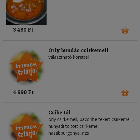
3 480 Ft
Orly bundás csirkemell
választható körettel
4 990 Ft
Csibe tál
orly csirkemell, baconbe tekert csirkemell,
hunyadi töltött csirkemell,
hasábburgonya, rizs