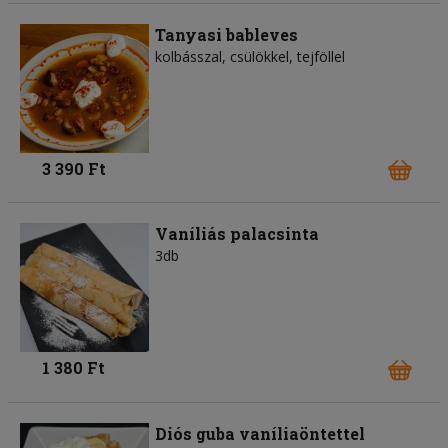
Tanyasi bableves
kolbásszal, csülökkel, tejföllel
3 390 Ft
Vaníliás palacsinta
3db
1 380 Ft
Diós guba vaníliaöntettel