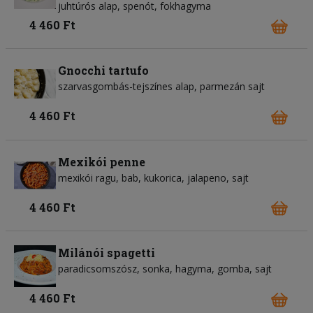
juhtúrós alap
spenót
fokhagyma
4 460 Ft
Gnocchi tartufo
szarvasgombás-tejszínes alap
parmezán sajt
4 460 Ft
Mexikói penne
mexikói ragu
bab
kukorica
jalapeno
sajt
4 460 Ft
Milánói spagetti
paradicsomszósz
sonka
hagyma
gomba
sajt
4 460 Ft