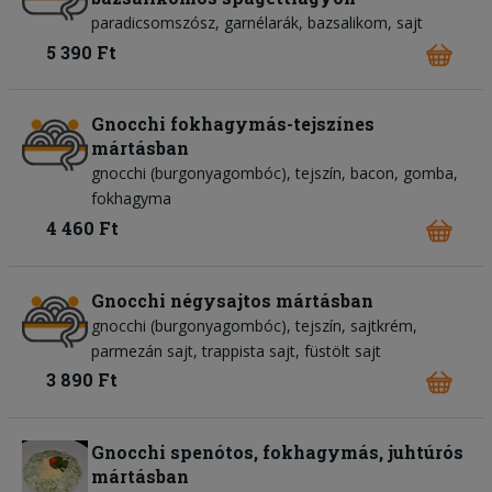
paradicsomszósz
garnélarák
bazsalikom
sajt
5 390 Ft
Gnocchi fokhagymás-tejszínes
mártásban
gnocchi (burgonyagombóc)
tejszín
bacon
gomba
fokhagyma
4 460 Ft
Gnocchi négysajtos mártásban
gnocchi (burgonyagombóc)
tejszín
sajtkrém
parmezán sajt
trappista sajt
füstölt sajt
3 890 Ft
Gnocchi spenótos, fokhagymás, juhtúrós
mártásban