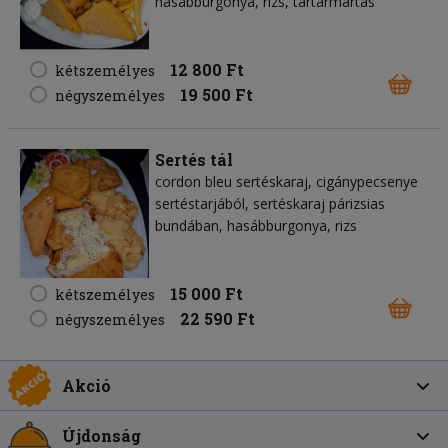
hasábburgonya, rizs, tartármártás
12 800 Ft
kétszemélyes
19 500 Ft
négyszemélyes
Sertés tál
cordon bleu sertéskaraj, cigánypecsenye
sertéstarjából, sertéskaraj párizsias
bundában, hasábburgonya, rizs
15 000 Ft
kétszemélyes
22 590 Ft
négyszemélyes
Akció
Újdonság