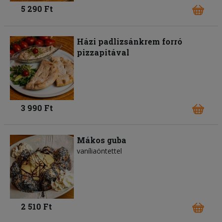
5 290 Ft
Házi padlizsánkrem forró
pizzapitával
3 990 Ft
Mákos guba
vaníliaöntettel
2 510 Ft