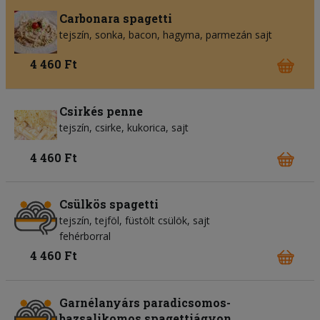
Carbonara spagetti
tejszín
sonka
bacon
hagyma
parmezán sajt
4 460 Ft
Csirkés penne
tejszín
csirke
kukorica
sajt
4 460 Ft
Csülkös spagetti
tejszín
tejföl
füstölt csülök
sajt
fehérborral
4 460 Ft
Garnélanyárs paradicsomos-
bazsalikomos spagettiágyon