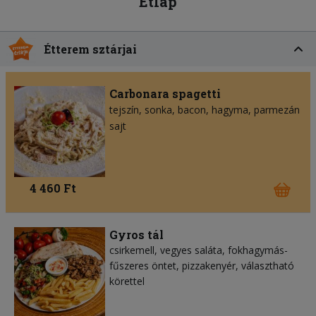
Étlap
Étterem sztárjai
Carbonara spagetti
tejszín
sonka
bacon
hagyma
parmezán
sajt
4 460 Ft
Gyros tál
csirkemell, vegyes saláta, fokhagymás-
fűszeres öntet, pizzakenyér, választható
körettel