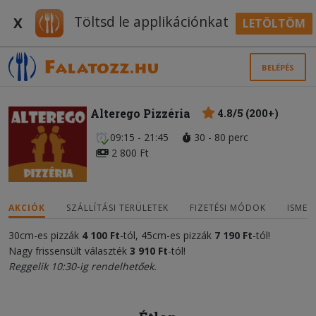
Töltsd le applikációnkat
X
LETÖLTÖM
BELÉPÉS
Alterego Pizzéria
4.8/5 (200+)
09:15 - 21:45
30 - 80 perc
2 800 Ft
AKCIÓK
SZÁLLÍTÁSI TERÜLETEK
FIZETÉSI MÓDOK
ISMER
30cm-es pizzák
4
100
Ft
-tól, 45cm-es pizzák
7 1
9
0 Ft
-tól!
Nagy frissensült választék
3
910 Ft
-tól!
Reggelik 10:30-ig rendelhetőek.