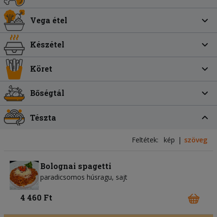
Vega étel
Készétel
Köret
Bőségtál
Tészta
Feltétek:
kép
szöveg
Bolognai spagetti
paradicsomos húsragu
sajt
4 460 Ft