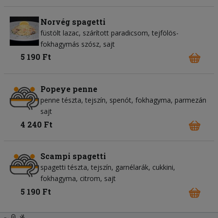
Norvég spagetti
füstölt lazac
szárított paradicsom
tejfölös-
fokhagymás szósz
sajt
5 190 Ft
Popeye penne
penne tészta
tejszín
spenót
fokhagyma
parmezán
sajt
4 240 Ft
Scampi spagetti
spagetti tészta
tejszín
garnélarák
cukkini
fokhagyma
citrom
sajt
5 190 Ft