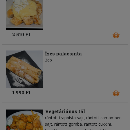
2 510 Ft
Ízes palacsinta
3db
1 990 Ft
Vegetáriánus tál
rántott trappista sajt, rántott camambert
sajt, rántott gomba, rántott cukkini,