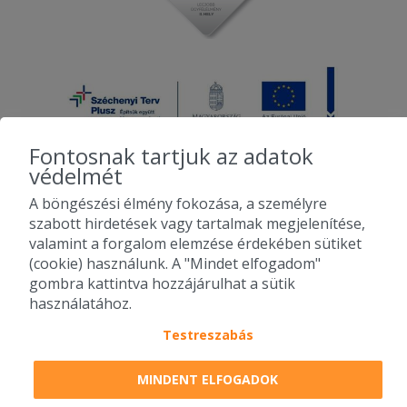
Fontosnak tartjuk az adatok
védelmét
A böngészési élmény fokozása, a személyre
2010-2026 Copyright - Falatozz.hu - Diston-line Kft.
szabott hirdetések vagy tartalmak megjelenítése,
valamint a forgalom elemzése érdekében sütiket
Pizza, gyros, hamburger, menük kedvező áron, egy helyen az összes
(cookie) használunk. A "Mindet elfogadom"
étterem ajánlata.
gombra kattintva hozzájárulhat a sütik
használatához.
Testreszabás
MINDENT ELFOGADOK