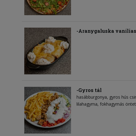
-Aranygaluska vanília
-Gyros tál
hasábburgonya
gyros hús csi
lilahagyma
fokhagymás öntet