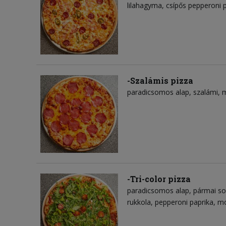
lilahagyma
csípős pepperoni 
-Szalámis pizza
paradicsomos alap
szalámi
m
-Tri-color pizza
paradicsomos alap
pármai s
rukkola
pepperoni paprika
mo