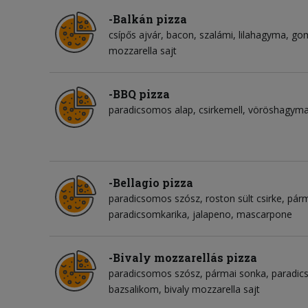
-Balkán pizza
csípős ajvár
bacon
szalámi
lilahagyma
go
mozzarella sajt
-BBQ pizza
paradicsomos alap
csirkemell
vöröshagym
-Bellagio pizza
paradicsomos szósz
roston sült csirke
párm
paradicsomkarika
jalapeno
mascarpone
-Bivaly mozzarellás pizza
paradicsomos szósz
pármai sonka
paradic
bazsalikom
bivaly mozzarella sajt