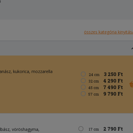
n
összes kategória kinyitás
anász
kukorica
mozzarella
3 250 Ft
24 cm
4 290 Ft
32 cm
7 490 Ft
45 cm
9 790 Ft
57 cm
2 790 Ft
lbász
vöröshagyma
17 cm