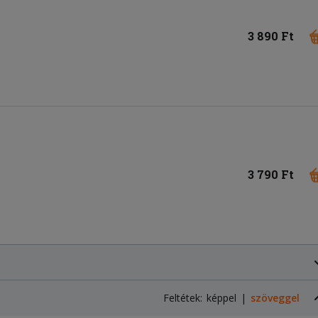
3 890 Ft
3 790 Ft
Feltétek:
képpel
szöveggel