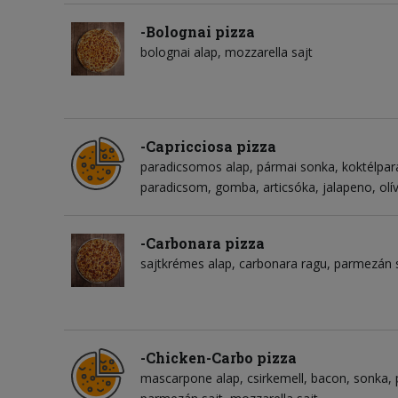
-Bolognai pizza
bolognai alap
mozzarella sajt
-Capricciosa pizza
paradicsomos alap
pármai sonka
koktélpa
paradicsom
gomba
articsóka
jalapeno
ol
-Carbonara pizza
sajtkrémes alap
carbonara ragu
parmezán s
-Chicken-Carbo pizza
mascarpone alap
csirkemell
bacon
sonka