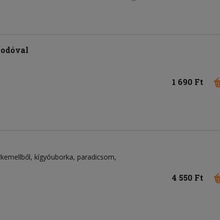
sodóval
1 690 Ft
rkemellből
kígyóuborka
paradicsom
4 550 Ft