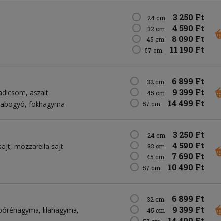
3 250 Ft
24 cm
4 590 Ft
32 cm
8 090 Ft
45 cm
11 190 Ft
57 cm
6 899 Ft
32 cm
9 399 Ft
radicsom
aszalt
45 cm
14 499 Ft
ívabogyó
fokhagyma
57 cm
3 250 Ft
24 cm
4 590 Ft
ajt
mozzarella sajt
32 cm
7 690 Ft
45 cm
10 490 Ft
57 cm
6 899 Ft
32 cm
9 399 Ft
póréhagyma
lilahagyma
45 cm
14 499 Ft
57 cm