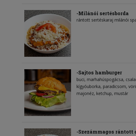
-Milánói sertésborda
rántott sertéskaraj milánói spa
-Sajtos hamburger
buci
marhahúspogácsa
csal
kígyóuborka
paradicsom
vör
majonéz
ketchup
mustár
-Szezámmagos rántott 