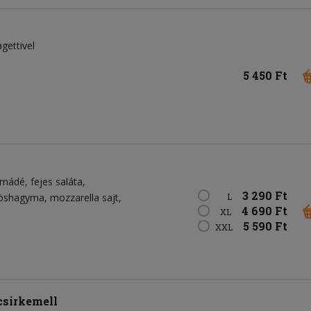
gettivel
5 450 Ft
amádé
fejes saláta
3 290 Ft
öshagyma
mozzarella sajt
L
4 690 Ft
XL
5 590 Ft
XXL
csirkemell