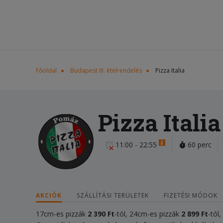
Főoldal
Budapest III. ételrendelés
Pizza Italia
Pizza Italia
11:00 - 22:55
60 perc
AKCIÓK
SZÁLLÍTÁSI TERÜLETEK
FIZETÉSI MÓDOK
17cm-es pizzák
2 390 Ft
-tól, 24cm-es pizzák
2 899 Ft
-tól