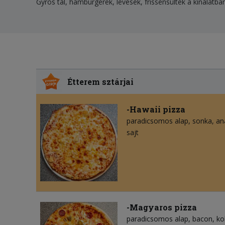
Gyros tál, hamburgerek, levesek, frissensültek a kínálatba
Étterem sztárjai
-Hawaii pizza
paradicsomos alap
sonka
an
sajt
-Magyaros pizza
paradicsomos alap
bacon
ko