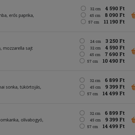
4 590 Ft
32 cm
8 090 Ft
mba
erős paprika
45 cm
11 190 Ft
57 cm
3 250 Ft
24 cm
4 590 Ft
a
mozzarella sajt
32 cm
7 690 Ft
45 cm
10 490 Ft
57 cm
6 899 Ft
32 cm
9 399 Ft
ai sonka
tükörtojás
45 cm
14 499 Ft
57 cm
6 899 Ft
32 cm
9 399 Ft
somkarika
olívabogyó
45 cm
14 499 Ft
57 cm