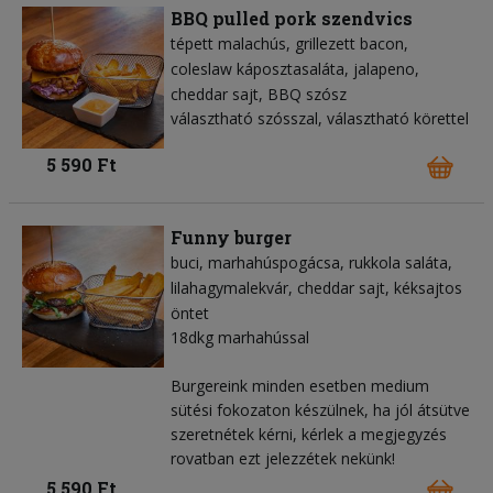
BBQ pulled pork szendvics
tépett malachús
grillezett bacon
coleslaw káposztasaláta
jalapeno
cheddar sajt
BBQ szósz
választható szósszal, választható körettel
5 590 Ft
Funny burger
buci
marhahúspogácsa
rukkola saláta
lilahagymalekvár
cheddar sajt
kéksajtos
öntet
18dkg marhahússal
Burgereink minden esetben medium
sütési fokozaton készülnek, ha jól átsütve
szeretnétek kérni, kérlek a megjegyzés
rovatban ezt jelezzétek nekünk!
5 590 Ft