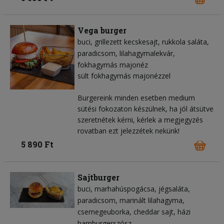
Vega burger
buci
grillezett kecskesajt
rukkola saláta
paradicsom
lilahagymalekvár
fokhagymás majonéz
sült fokhagymás majonézzel
Burgereink minden esetben medium
sütési fokozaton készülnek, ha jól átsütve
szeretnétek kérni, kérlek a megjegyzés
rovatban ezt jelezzétek nekünk!
5 890 Ft
Sajtburger
buci
marhahúspogácsa
jégsaláta
paradicsom
marinált lilahagyma
csemegeuborka
cheddar sajt
házi
hamburgerszósz