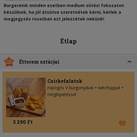
Burgereink minden esetben medium sütési fokozaton
készülnek, ha jól átsütve szeretnétek kérni, kérlek a
megjegyzés rovatban ezt jelezzétek nekünk!
Étlap
Étterem sztárjai
Csirkefalatok
ropogós V burgonyával + ketchuppal +
meglepetéssel
3 290 Ft