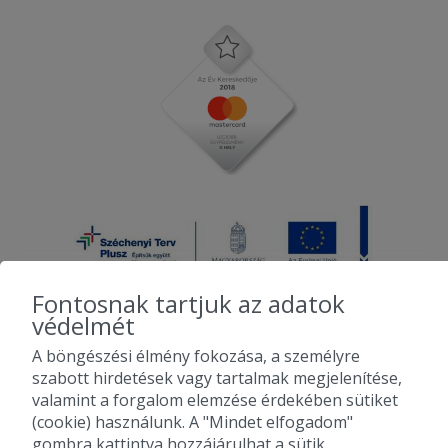
Fontosnak tartjuk az adatok
védelmét
A böngészési élmény fokozása, a személyre
2010-2026 Copyright - Falatozz.hu - Diston-line Kft.
szabott hirdetések vagy tartalmak megjelenítése,
valamint a forgalom elemzése érdekében sütiket
Pizza, gyros, hamburger, menük kedvező áron, egy helyen az összes
(cookie) használunk. A "Mindet elfogadom"
étterem ajánlata.
gombra kattintva hozzájárulhat a sütik