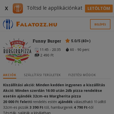
Töltsd le applikációnkat
X
LETÖLTÖM
BELÉPÉS
Funny Burger
5.0/5 (40+)
11:45 - 20:35
60 - 90 perc
2 490 Ft
AKCIÓK
SZÁLLÍTÁSI TERÜLETEK
FIZETÉSI MÓDOK
Kiszállítási akció: Minden kedden ingyenes a kiszállítás
Akció: Minden szerdán 16:00 után 2db pizza rendelése
esetén ajándék 32cm-es Margherita pizza
20 000 Ft feletti
rendelés estén
ajándék
választható 1l üdítő
32cm-es pizzák
3 390 Ft
-tól, hamburgerek
4 790 Ft-
tól
Tészták, saláták a kínálatban