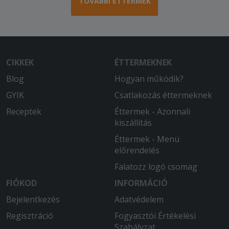
TOVÁBBI ÉTTERMEK
CIKKEK
ÉTTERMEKNEK
Blog
Hogyan működik?
GYIK
Csatlakozás éttermeknek
Receptek
Éttermek - Azonnali
kiszállítás
Éttermek - Menü
előrendelés
Falatozz logó csomag
FIÓKOD
INFORMÁCIÓ
Bejelentkezés
Adatvédelem
Regisztráció
Fogyasztói Értékelési
Szabályzat