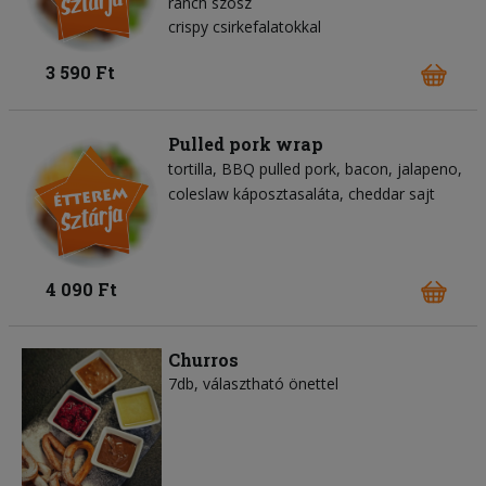
ranch szósz
crispy csirkefalatokkal
3 590 Ft
Pulled pork wrap
tortilla
BBQ pulled pork
bacon
jalapeno
coleslaw káposztasaláta
cheddar sajt
4 090 Ft
Churros
7db, választható önettel