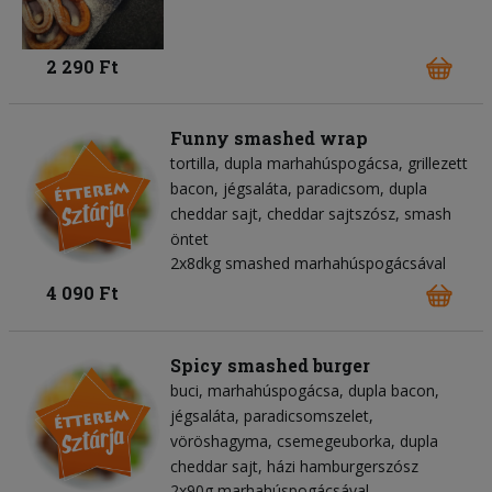
2 290 Ft
Funny smashed wrap
tortilla
dupla marhahúspogácsa
grillezett
bacon
jégsaláta
paradicsom
dupla
cheddar sajt
cheddar sajtszósz
smash
öntet
2x8dkg smashed marhahúspogácsával
4 090 Ft
Spicy smashed burger
buci
marhahúspogácsa
dupla bacon
jégsaláta
paradicsomszelet
vöröshagyma
csemegeuborka
dupla
cheddar sajt
házi hamburgerszósz
2x90g marhahúspogácsával