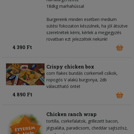
18dkg marhahússal
Burgereink minden esetben medium
sütési fokozaton készülnek, ha jól átsütve
szeretnétek kérni, kérlek a megjegyzés
rovatban ezt jelezzétek nekünk!
4 390 Ft
Crispy chicken box
corn flakes bundás csirkemell csíkok,
ropogós V alakú burgonya, 2db
választható öntet
4 890 Ft
Chicken ranch wrap
tortilla
csirkefalatok
grillezett bacon
jégsaláta
paradicsom
cheddar sajtszósz