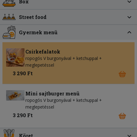
Box
Street food
Gyermek menü
Csirkefalatok
ropogós V burgonyával + ketchuppal +
meglepetéssel
3 290 Ft
Mini sajtburger menü
ropogós V burgonyával + ketchuppal +
meglepetéssel
3 290 Ft
Köret