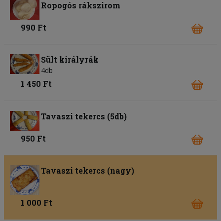
Ropogós rákszirom
990 Ft
Sült királyrák
4db
1 450 Ft
Tavaszi tekercs (5db)
950 Ft
Tavaszi tekercs (nagy)
1 000 Ft