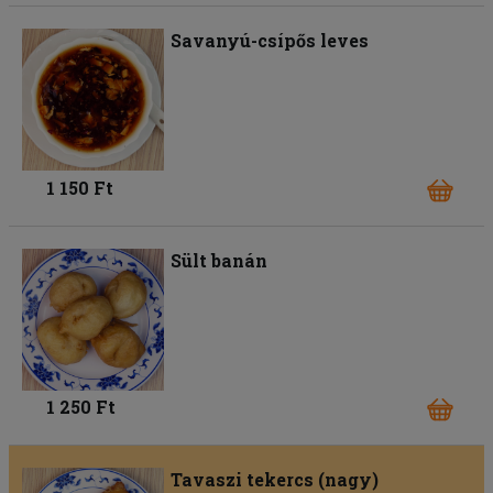
Savanyú-csípős leves
1 150 Ft
Sült banán
1 250 Ft
Tavaszi tekercs (nagy)