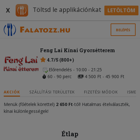
Töltsd le applikációnkat
X
LETÖLTÖM
BELÉPÉS
Feng Lai Kínai Gyorsétterem
4.7/5 (800+)
Előrendelés - 10:00 - 21:25
60 - 90 perc
4 500 Ft - 45 900 Ft
AKCIÓK
SZÁLLÍTÁSI TERÜLETEK
FIZETÉSI MÓDOK
ISMER
Menük (főételek körettel)
2 650 Ft
-tól! Hatalmas ételválaszték,
kínai különlegességek!
Étlap