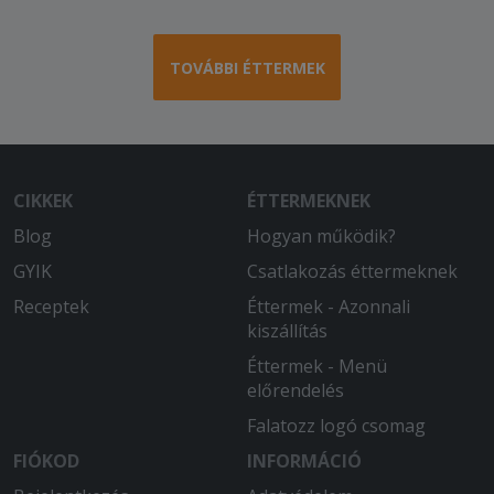
2025-06-07 - Ilonka:
Nem csalódtam, megint nagyon finom
volt. Hamar megkaptam, a futár
TOVÁBBI ÉTTERMEK
kedves, udvarias volt. Köszönöm.
CIKKEK
ÉTTERMEKNEK
Blog
Hogyan működik?
GYIK
Csatlakozás éttermeknek
Receptek
Éttermek - Azonnali
kiszállítás
Éttermek - Menü
előrendelés
Falatozz logó csomag
FIÓKOD
INFORMÁCIÓ