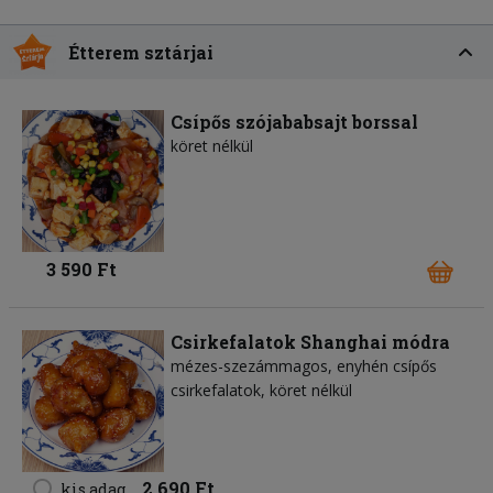
Étterem sztárjai
Csípős szójababsajt borssal
köret nélkül
3 590 Ft
Csirkefalatok Shanghai módra
mézes-szezámmagos, enyhén csípős
csirkefalatok, köret nélkül
2 690 Ft
kis adag