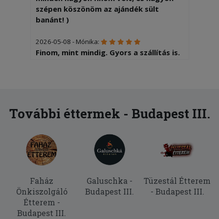
szépen köszönöm az ajándék sült
banánt! )
2026-05-08 - Mónika:
Finom, mint mindig. Gyors a szállítás is.
2026-04-14 - Ilonka:
Finom volt, köszönöm.
2025-10-20 - Ilonka:
További éttermek - Budapest III.
Finom volt minden, mint mindig.
Köszönöm szépen.
2025-10-07 - Noémi:
Olyan sós volt a tèszta nem lehet még
enni !
Faház
Galuschka -
Tüzestál Étterem
Önkiszolgáló
Budapest III.
- Budapest III.
2025-06-24 - Zoltán:
Étterem -
nagyon csíííííp
Budapest III.