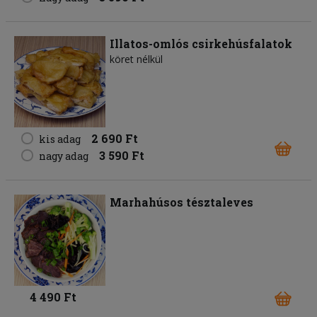
Illatos-omlós csirkehúsfalatok
köret nélkül
2 690 Ft
kis adag
3 590 Ft
nagy adag
Marhahúsos tésztaleves
4 490 Ft