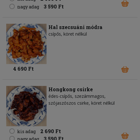
3 590 Ft
nagy adag
Hal szecsuáni módra
csípős, köret nélkül
4 690 Ft
Hongkong csirke
édes-csípős, szezámmagos,
szójaszószos csirke, köret nélkül
2 690 Ft
kis adag
3 590 Ft
nagy adag