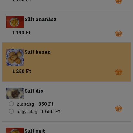
Sült ananász
1 190 Ft
Sült banán
1 250 Ft
Sült dió
850 Ft
kis adag
1 650 Ft
nagy adag
Sült sajt