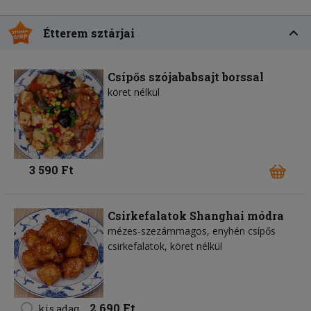
Étterem sztárjai
Csípős szójababsajt borssal
köret nélkül
3 590 Ft
Csirkefalatok Shanghai módra
mézes-szezámmagos, enyhén csípős
csirkefalatok, köret nélkül
2 690 Ft
kis adag