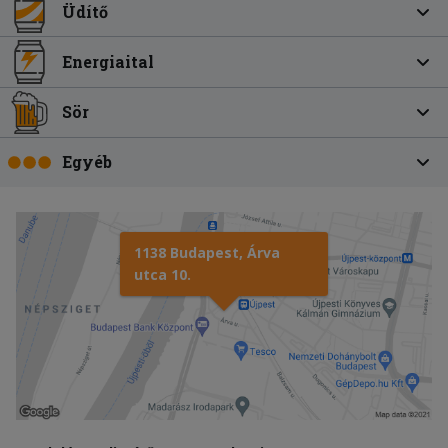
Üdítő
Energiaital
Sör
Egyéb
1138 Budapest, Árva
utca 10.