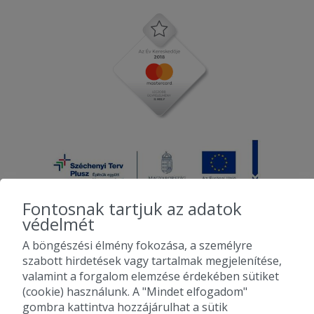
Fontosnak tartjuk az adatok
védelmét
A böngészési élmény fokozása, a személyre
2010-2026 Copyright - Falatozz.hu - Diston-line Kft.
szabott hirdetések vagy tartalmak megjelenítése,
valamint a forgalom elemzése érdekében sütiket
Pizza, gyros, hamburger, menük kedvező áron, egy helyen az összes
(cookie) használunk. A "Mindet elfogadom"
étterem ajánlata.
gombra kattintva hozzájárulhat a sütik