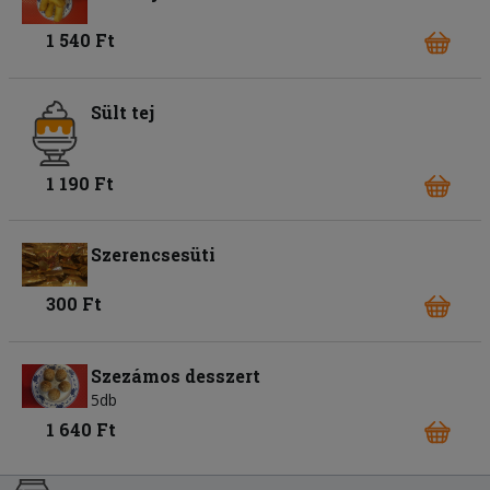
1 540 Ft
Sült tej
1 190 Ft
Szerencsesüti
300 Ft
Szezámos desszert
5db
1 640 Ft