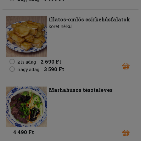
Illatos-omlós csirkehúsfalatok
köret nélkül
2 690 Ft
kis adag
3 590 Ft
nagy adag
Marhahúsos tésztaleves
4 490 Ft