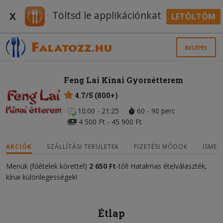
Töltsd le applikációnkat
X
LETÖLTÖM
BELÉPÉS
Feng Lai Kínai Gyorsétterem
4.7/5 (800+)
10:00 - 21:25
60 - 90 perc
4 500 Ft - 45 900 Ft
AKCIÓK
SZÁLLÍTÁSI TERÜLETEK
FIZETÉSI MÓDOK
ISMER
Menük (főételek körettel)
2 650 Ft
-tól! Hatalmas ételválaszték,
kínai különlegességek!
Étlap