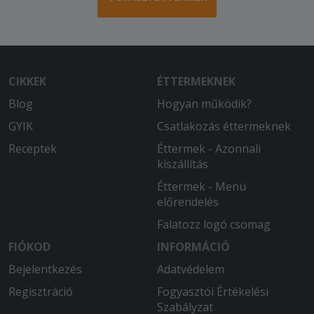
Nem csalódtam, megint nagyon finom
volt. Hamar megkaptam, a futár
kedves, udvarias volt. Köszönöm.
CIKKEK
ÉTTERMEKNEK
Blog
Hogyan működik?
GYIK
Csatlakozás éttermeknek
Receptek
Éttermek - Azonnali
kiszállítás
Éttermek - Menü
előrendelés
Falatozz logó csomag
FIÓKOD
INFORMÁCIÓ
Bejelentkezés
Adatvédelem
Regisztráció
Fogyasztói Értékelési
Szabályzat