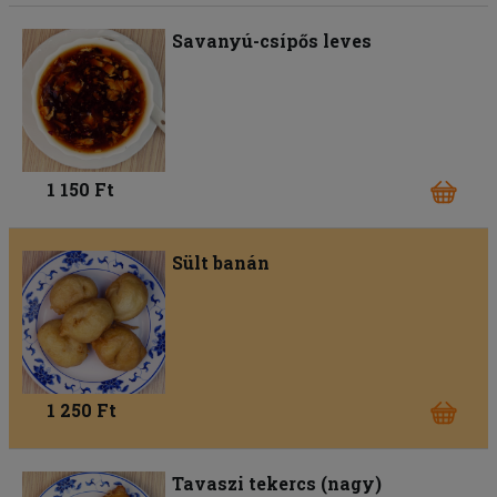
Savanyú-csípős leves
1 150 Ft
Sült banán
1 250 Ft
Tavaszi tekercs (nagy)