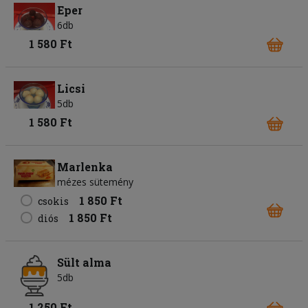
Eper
6db
1 580 Ft
Licsi
5db
1 580 Ft
Marlenka
mézes sütemény
1 850 Ft
csokis
1 850 Ft
diós
Sült alma
5db
1 250 Ft