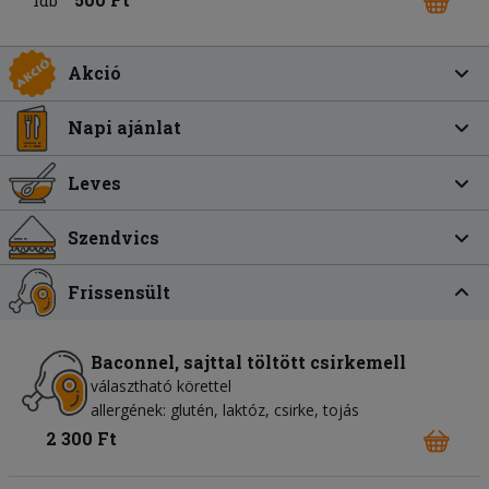
1db
Akció
Napi ajánlat
Leves
Szendvics
Frissensült
Baconnel, sajttal töltött csirkemell
választható körettel
allergének: glutén, laktóz, csirke, tojás
2 300 Ft