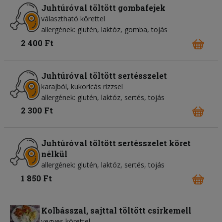
Juhtúróval töltött gombafejek
választható körettel
allergének: glutén, laktóz, gomba, tojás
2 400 Ft
Juhtúróval töltött sertésszelet
karajból, kukoricás rizzsel
allergének: glutén, laktóz, sertés, tojás
2 300 Ft
Juhtúróval töltött sertésszelet köret
nélkül
allergének: glutén, laktóz, sertés, tojás
1 850 Ft
Kolbásszal, sajttal töltött csirkemell
vegyes körettel