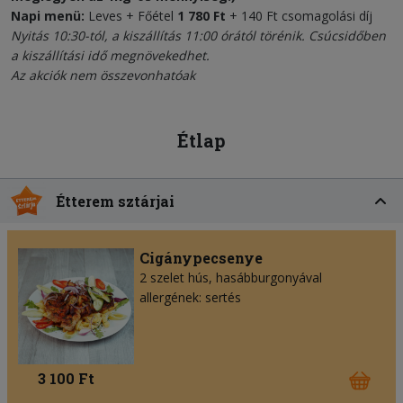
Napi menü:
Leves + Főétel
1 780 Ft
+ 140 Ft csomagolási díj
Nyitás 10:30-tól, a kiszállítás 11:00 órától törénik.
Csúcsidőben
a kiszállítási idő megnövekedhet.
Az akciók nem összevonhatóak
Étlap
Étterem sztárjai
Cigánypecsenye
2 szelet hús, hasábburgonyával
allergének: sertés
3 100 Ft