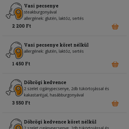
Vasi pecsenye
steakburgonyával
allergének: glutén, laktóz, sertés
2 200 Ft
Vasi pecsenye köret nélkül
allergének: glutén, laktóz, sertés
1 450 Ft
Döbrögi kedvence
2 szelet cigánypecsenye, 2db tükörtojással és
kakastaréjjal, hasábburgonyával
3 550 Ft
Döbrögi kedvence köret nélkül
2 szelet cigánypecsenye, 2db tükörtojással és