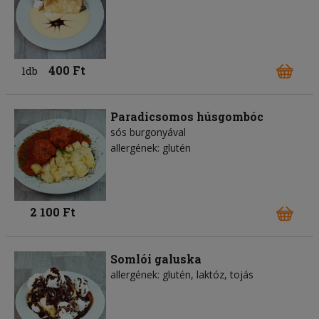
400 Ft
1db
Paradicsomos húsgombóc
sós burgonyával
allergének: glutén
2 100 Ft
Somlói galuska
allergének: glutén, laktóz, tojás