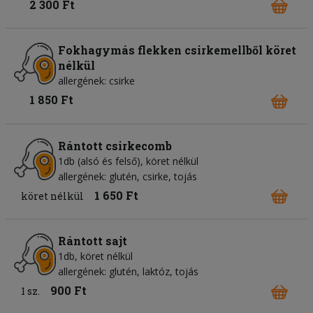
2 300 Ft
Fokhagymás flekken csirkemellből köret
nélkül
allergének: csirke
1 850 Ft
Rántott csirkecomb
1db (alsó és felső), köret nélkül
allergének: glutén, csirke, tojás
1 650 Ft
köret nélkül
Rántott sajt
1db, köret nélkül
allergének: glutén, laktóz, tojás
900 Ft
1 sz.