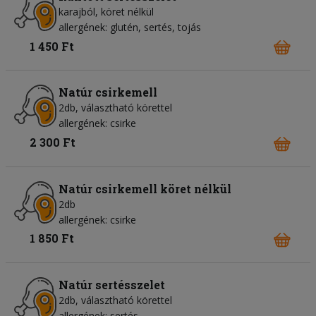
karajból, köret nélkül
allergének: glutén, sertés, tojás
1 450 Ft
Natúr csirkemell
2db, választható körettel
allergének: csirke
2 300 Ft
Natúr csirkemell köret nélkül
2db
allergének: csirke
1 850 Ft
Natúr sertésszelet
2db, választható körettel
allergének: sertés