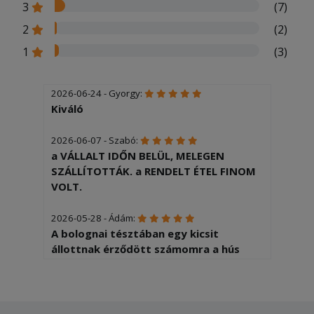
3
(7)
2
(2)
1
(3)
2026-06-24 - Gyorgy:
Kiváló
2026-06-07 - Szabó:
a VÁLLALT IDŐN BELÜL, MELEGEN
SZÁLLÍTOTTÁK. a RENDELT ÉTEL FINOM
VOLT.
2026-05-28 - Ádám:
A bolognai tésztában egy kicsit
állottnak érződött számomra a hús
illatra és mellékízre is. Egyébként jó
volt, a levesek meg méginkább
ízletesek voltak.