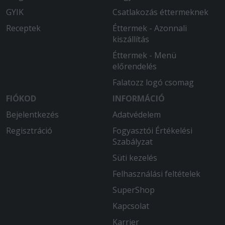
GYIK
Csatlakozás éttermeknek
2026-03-23 - magdolna:
Receptek
Éttermek - Azonnali
Köszönjük,minden finom volt,és külön
kiszállítás
köszönöm,hogy mindig figyelembe
veszik a kérést.
Éttermek - Menü
előrendelés
2026-02-21 - Ella:
Falatozz logó csomag
A rendelt ételek nagyon ízletesek
voltak, köszönöm! A házias ízek
FIÓKOD
INFORMÁCIÓ
bajnokai vagytok!
Bejelentkezés
Adatvédelem
Regisztráció
Fogyasztói Értékelési
2026-01-10 - Andrea:
Friss és nagyon finom ételt kaptunk!
Szabályzat
Süti kezelés
2026-01-09 - Zoltánné:
Felhasználási feltételek
Hideg és ázott volt minden,ahhoz
képest,hogy itt lakunk szemben.
SuperShop
Kapcsolat
2025-12-15 - Ágnes:
Nagyon finom volt minden! Köszönöm
Karrier