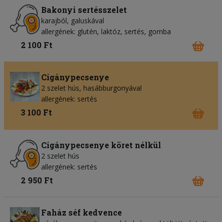
Bakonyi sertésszelet
karajból, galuskával
allergének: glutén, laktóz, sertés, gomba
2 100 Ft
Cigánypecsenye
2 szelet hús, hasábburgonyával
allergének: sertés
3 100 Ft
Cigánypecsenye köret nélkül
2 szelet hús
allergének: sertés
2 950 Ft
Faház séf kedvence