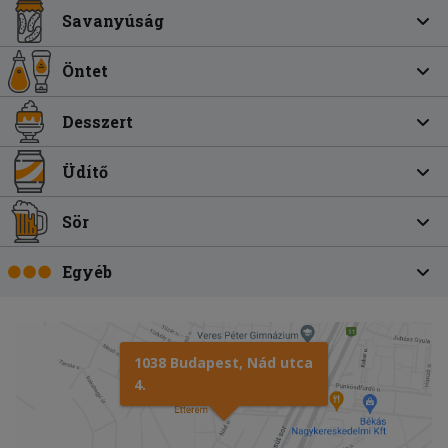
Savanyúság
Öntet
Desszert
Üdítő
Sör
Egyéb
1038 Budapest, Nád utca
4.