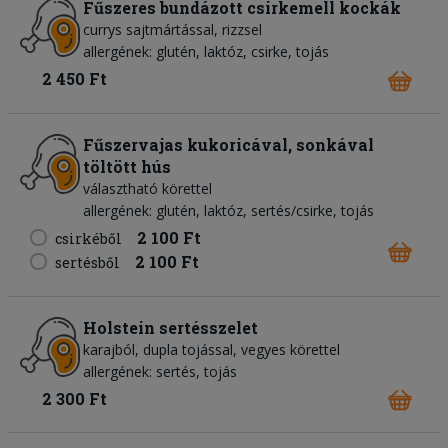
Fűszeres bundázott csirkemell kockák
currys sajtmártással, rizzsel
allergének: glutén, laktóz, csirke, tojás
2 450 Ft
Fűszervajas kukoricával, sonkával
töltött hús
választható körettel
allergének: glutén, laktóz, sertés/csirke, tojás
2 100 Ft
csirkéből
2 100 Ft
sertésből
Holstein sertésszelet
karajból, dupla tojással, vegyes körettel
allergének: sertés, tojás
2 300 Ft