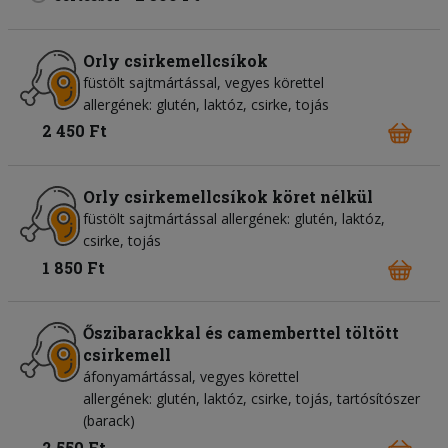
Orly csirkemellcsíkok
füstölt sajtmártással, vegyes körettel
allergének: glutén, laktóz, csirke, tojás
2 450 Ft
Orly csirkemellcsíkok köret nélkül
füstölt sajtmártással allergének: glutén, laktóz,
csirke, tojás
1 850 Ft
Őszibarackkal és camemberttel töltött
csirkemell
áfonyamártással, vegyes körettel
allergének: glutén, laktóz, csirke, tojás, tartósítószer
(barack)
2 550 Ft