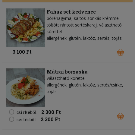
Faház séf kedvence
póréhagyma, sajtos-sonkás krémmel
töltött rántott sertéskaraj, választható
körettel
allergének: glutén, laktóz, sertés, tojás
3 100 Ft
Mátrai borzaska
választható körettel
allergének: glutén, laktóz, sertés/csirke,
tojás
2 300 Ft
csirkéből
2 300 Ft
sertésből