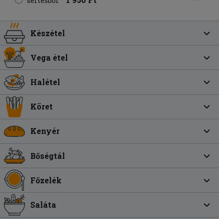
sertésből
Készétel
Vega étel
Halétel
Köret
Kenyér
Bőségtál
Főzelék
Saláta