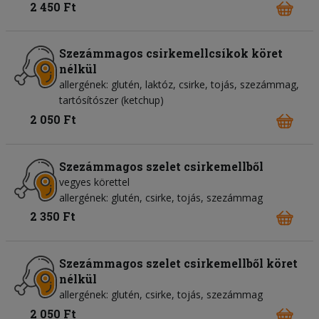
2 450 Ft
Szezámmagos csirkemellcsíkok köret
nélkül
allergének: glutén, laktóz, csirke, tojás, szezámmag,
tartósítószer (ketchup)
2 050 Ft
Szezámmagos szelet csirkemellből
vegyes körettel
allergének: glutén, csirke, tojás, szezámmag
2 350 Ft
Szezámmagos szelet csirkemellből köret
nélkül
allergének: glutén, csirke, tojás, szezámmag
2 050 Ft