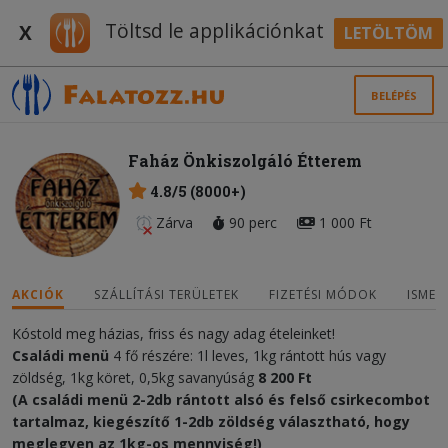
Töltsd le applikációnkat
X
LETÖLTÖM
BELÉPÉS
Faház Önkiszolgáló Étterem
4.8/5 (8000+)
Zárva
90 perc
1 000 Ft
AKCIÓK
SZÁLLÍTÁSI TERÜLETEK
FIZETÉSI MÓDOK
ISMER
Kóstold meg házias, friss és nagy adag ételeinket!
Családi menü
4 fő részére: 1l leves, 1kg rántott hús vagy
zöldség, 1kg köret, 0,5kg savanyúság
8 20
0 Ft
(A családi menü 2-2db rántott alsó és felső csirkecombot
tartalmaz, kiegészítő 1-2db zöldség választható, hogy
meglegyen az 1kg-os mennyiség!)