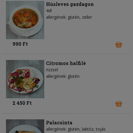
Húsleves gazdagon
4dl
allergének: glutén, zeller
990 Ft
Citromos halfilé
rizzsel
allergének: glutén
2 450 Ft
Palacsinta
allergének: glutén, laktóz, tojás