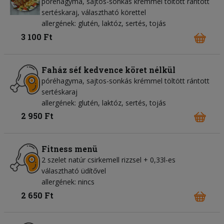
póréhagyma, sajtos-sonkás krémmel töltött rántott
sertéskaraj, választható körettel
allergének: glutén, laktóz, sertés, tojás
3 100 Ft
Faház séf kedvence köret nélkül
póréhagyma, sajtos-sonkás krémmel töltött rántott
sertéskaraj
allergének: glutén, laktóz, sertés, tojás
2 950 Ft
Fitness menü
2 szelet natúr csirkemell rizzsel + 0,33l-es
választható üdítővel
allergének: nincs
2 650 Ft