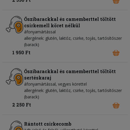
Őszibarackkal és camemberttel töltött
csirkemell köret nélkül
áfonyamártással
allergének: glutén, laktóz, csirke, tojás, tartósítószer
(barack)
1 950 Ft
Őszibarackkal és camemberttel töltött
sertéskaraj
áfonyamártással, vegyes körettel
allergének: glutén, laktóz, csirke, tojás, tartósítószer
(barack)
2 250 Ft
Rántott csirkecomb