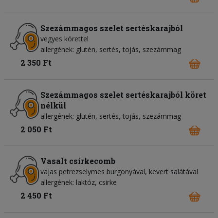
Szezámmagos szelet sertéskarajból
vegyes körettel
allergének: glutén, sertés, tojás, szezámmag
2 350 Ft
Szezámmagos szelet sertéskarajból köret
nélkül
allergének: glutén, sertés, tojás, szezámmag
2 050 Ft
Vasalt csirkecomb
vajas petrezselymes burgonyával, kevert salátával
allergének: laktóz, csirke
2 450 Ft