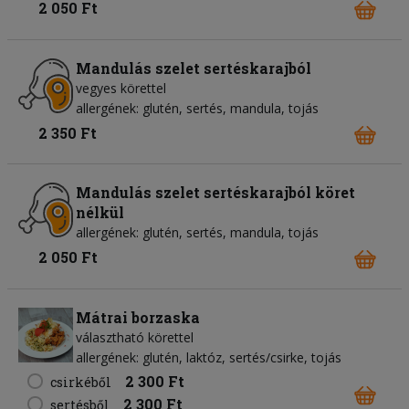
2 050 Ft
Mandulás szelet sertéskarajból
vegyes körettel
allergének: glutén, sertés, mandula, tojás
2 350 Ft
Mandulás szelet sertéskarajból köret
nélkül
allergének: glutén, sertés, mandula, tojás
2 050 Ft
Mátrai borzaska
választható körettel
allergének: glutén, laktóz, sertés/csirke, tojás
2 300 Ft
csirkéből
2 300 Ft
sertésből