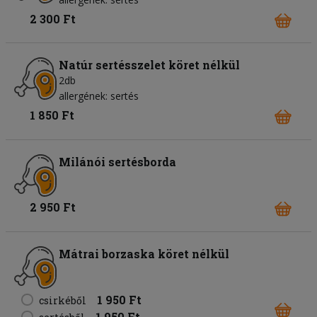
2 300 Ft
Natúr sertésszelet köret nélkül
2db
allergének: sertés
1 850 Ft
Milánói sertésborda
2 950 Ft
Mátrai borzaska köret nélkül
1 950 Ft
csirkéből
1 950 Ft