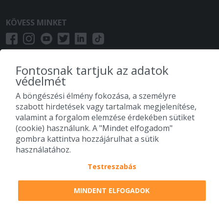
szépen! Boldog Karácsonyt Kívánok!
KÖVESS MINKET
2025-12-09 - Gyorgy:
Finom volt
2025-11-25 - József:
Fontosnak tartjuk az adatok
Rendben volt, mint mindig
védelmét
2025-11-20 - István:
A böngészési élmény fokozása, a személyre
Tökéletes volt minden.
szabott hirdetések vagy tartalmak megjelenítése,
valamint a forgalom elemzése érdekében sütiket
2025-11-13 - Ella:
(cookie) használunk. A "Mindet elfogadom"
Az étterem étlapja változatos,
gombra kattintva hozzájárulhat a sütik
mindenki megtalálhatja az ízlésének
használatához.
megfelelő ételeket. Házias ízvilág
Testreszabás
jellemzi, visszaköszönnek a gyermekkor
ízei, amit a nagymama konyhájában
tapasztalhattunk. Az adagok
MINDENT ELFOGADOK
bőségesek, az árak normálisak. Amióta
rátaláltam az étteremre, csak onnan