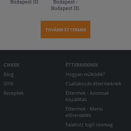
Budapest III.
Budapest -
Budapest III.
TOVÁBBI ÉTTERMEK
CIKKEK
ÉTTERMEKNEK
Blog
Hogyan működik?
GYIK
Csatlakozás éttermeknek
Receptek
Éttermek - Azonnali
kiszállítás
Éttermek - Menü
előrendelés
Falatozz logó csomag