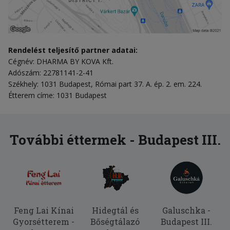
Rendelést teljesítő partner adatai:
Cégnév: DHARMA BY KOVA Kft.
Adószám: 22781141-2-41
Székhely: 1031 Budapest, Római part 37. A. ép. 2. em. 224.
Étterem címe: 1031 Budapest
További éttermek - Budapest III.
Feng Lai Kínai
Hidegtál és
Galuschka -
Gyorsétterem -
Bőségtálazó
Budapest III.