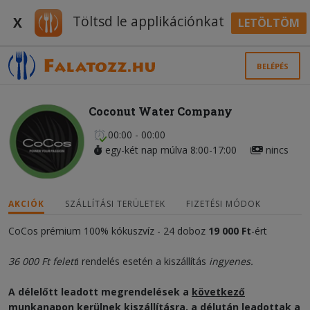
Töltsd le applikációnkat
X
LETÖLTÖM
BELÉPÉS
Coconut Water Company
00:00 - 00:00
egy-két nap múlva 8:00-17:00
nincs
AKCIÓK
SZÁLLÍTÁSI TERÜLETEK
FIZETÉSI MÓDOK
CoCos prémium 100% kókuszvíz - 24 doboz
19 000 Ft
-ért
36 000 Ft felett
i rendelés esetén a kiszállítás
ingyenes.
A délelőtt leadott megrendelések a
következő
munkanapon
kerülnek kiszállításra, a délután leadottak a