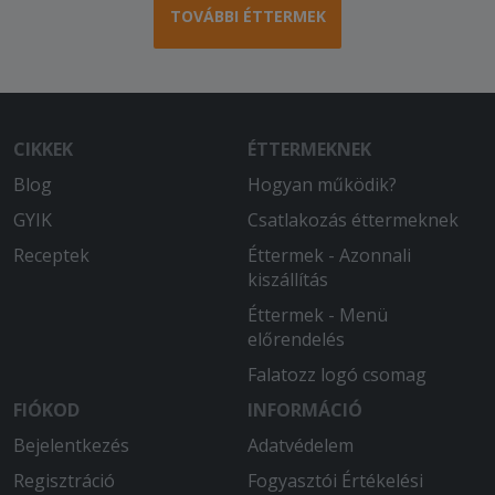
TOVÁBBI ÉTTERMEK
CIKKEK
ÉTTERMEKNEK
Blog
Hogyan működik?
GYIK
Csatlakozás éttermeknek
Receptek
Éttermek - Azonnali
kiszállítás
Éttermek - Menü
előrendelés
Falatozz logó csomag
FIÓKOD
INFORMÁCIÓ
Bejelentkezés
Adatvédelem
Regisztráció
Fogyasztói Értékelési