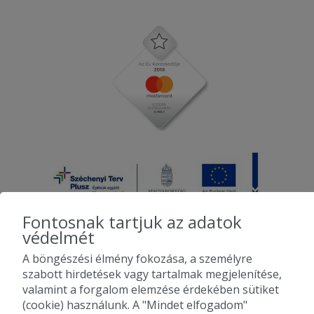
Fontosnak tartjuk az adatok
védelmét
A böngészési élmény fokozása, a személyre
2010-2026 Copyright - Falatozz.hu - Diston-line Kft.
szabott hirdetések vagy tartalmak megjelenítése,
valamint a forgalom elemzése érdekében sütiket
Pizza, gyros, hamburger, menük kedvező áron, egy helyen az összes
(cookie) használunk. A "Mindet elfogadom"
étterem ajánlata.