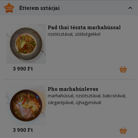
Étterem sztárjai
Pad thai tészta marhahússal
rizstésztával, zöldségekkel
3 990 Ft
Pho marhahúsleves
marhahússal, rizstésztával, babcsírával,
sárgarépával, újhagymával
3 990 Ft