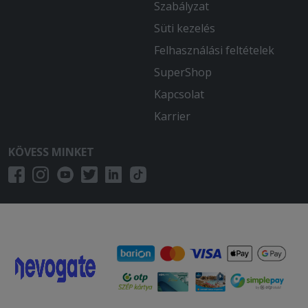
Szabályzat
Süti kezelés
Felhasználási feltételek
SuperShop
Kapcsolat
Karrier
KÖVESS MINKET