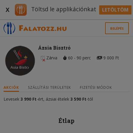
Töltsd le applikációnkat
X
LETÖLTÖM
BELÉPÉS
Ázsia Bisztró
Zárva
60 - 90 perc
9 000 Ft
AKCIÓK
SZÁLLÍTÁSI TERÜLETEK
FIZETÉSI MÓDOK
Levesek
3 990 Ft
-ért, ázsiai ételek
3 590 Ft
-tól
Étlap